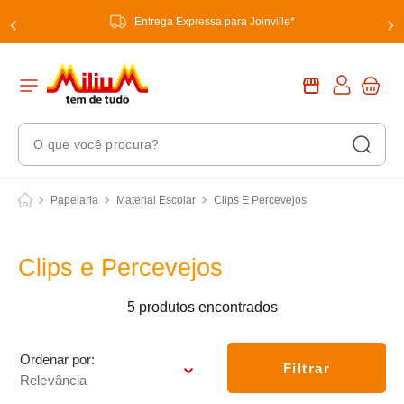
Entrega Expressa para Joinville*
O que você procura?
Termos Mais Buscados
Papelaria
Material Escolar
Clips E Percevejos
1
º
chuveiro
2
º
tinta
Clips e Percevejos
3
º
torneira
5
produtos
4
º
frigideira multiflon
5
º
garrafa térmica
Ordenar por
Filtrar
Relevância
6
º
banheiro