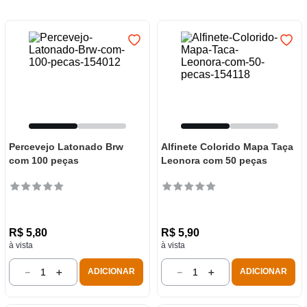
7
º
luminária
8
º
panelas
9
º
varal
10
º
caneca
Percevejo Latonado Brw
Alfinete Colorido Mapa Taça
com 100 peças
Leonora com 50 peças
R$
5
,
80
R$
5
,
90
à vista
à vista
－
＋
－
＋
ADICIONAR
ADICIONAR