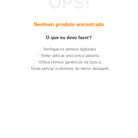
7
º
frigideira multiflon
8
º
panelas
Nenhum produto encontrado
9
º
varal
10
º
caneca
O que eu devo fazer?
Verifique os termos digitados.
Tente utilizar uma única palavra.
Utilize termos genéricos na busca.
Tente utilizar sinônimos do termo desejado.