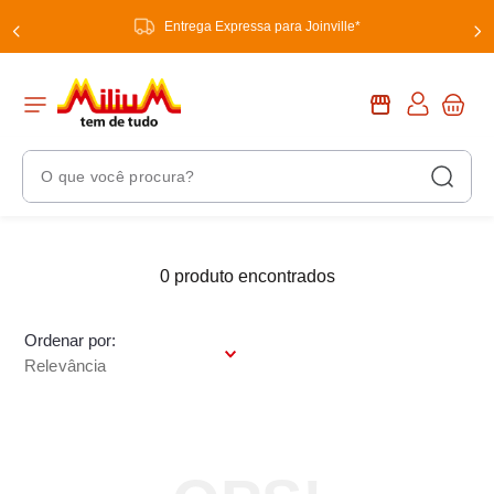
Entrega Expressa para Joinville*
O que você procura?
Termos Mais Buscados
1
º
0
produto
chuveiro
2
º
tinta
Ordenar por
3
º
torneira
Relevância
4
º
garrafa térmica
5
º
banheiro
6
º
luminária