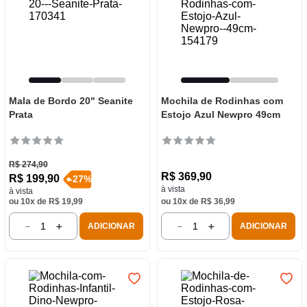
Mala de Bordo 20" Seanite
Mochila de Rodinhas com
Prata
Estojo Azul Newpro 49cm
R$
274
,
90
R$
369
,
90
R$
199
,
90
-
27
%
à vista
à vista
ou
10
x de
R$
19
,
99
ou
10
x de
R$
36
,
99
－
＋
－
＋
ADICIONAR
ADICIONAR