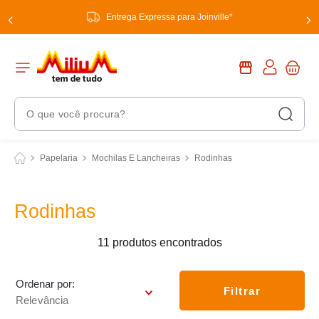
Entrega Expressa para Joinville*
O que você procura?
Termos Mais Buscados
Papelaria
Mochilas E Lancheiras
Rodinhas
1
º
chuveiro
2
º
tinta
Rodinhas
3
º
torneira
11
produtos
4
º
garrafa térmica
5
º
banheiro
Ordenar por
Filtrar
Relevância
6
º
luminária