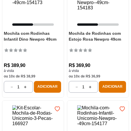
Mochila com Rodinhas
Mochila de Rodinhas com
Infantil Dino Newpro 49cm
Estojo Rosa Newpro 49cm
R$
389
,
90
R$
369
,
90
à vista
à vista
ou
10
x de
R$
38
,
99
ou
10
x de
R$
36
,
99
－
＋
－
＋
ADICIONAR
ADICIONAR