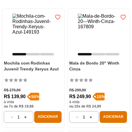
7
º
frigideira multiflon
8
º
panelas
9
º
varal
10
º
caneca
Mochila com Rodinhas
Mala de Bordo 20" Winth
Juvenil Trendy Xeryus Azul
Cinza
R$
279
,
90
R$
299
,
90
R$
139
,
90
R$
249
,
90
-
50
%
-
16
%
à vista
à vista
ou
7
x de
R$
19
,
98
ou
10
x de
R$
24
,
99
－
＋
－
＋
ADICIONAR
ADICIONAR