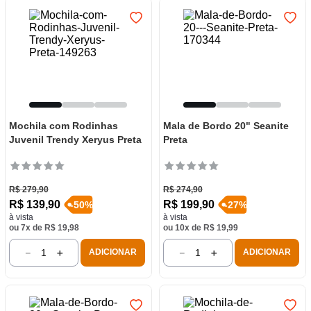
Mochila com Rodinhas
Mala de Bordo 20" Seanite
Juvenil Trendy Xeryus Preta
Preta
R$
279
,
90
R$
274
,
90
R$
139
,
90
R$
199
,
90
-
50
%
-
27
%
à vista
à vista
ou
7
x de
R$
19
,
98
ou
10
x de
R$
19
,
99
－
＋
－
＋
ADICIONAR
ADICIONAR