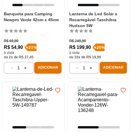
Banqueta para Camping
Lanterna de Led Solar e
Newpro Verde 42cm x 45cm
Recarregável Taschibra
Hudson 5W
R$
69
,
90
R$
249
,
90
R$
54
,
90
R$
199
,
90
-
21
%
-
20
%
à vista
à vista
ou
2
x de
R$
27
,
45
ou
10
x de
R$
19
,
99
－
＋
－
＋
ADICIONAR
ADICIONAR