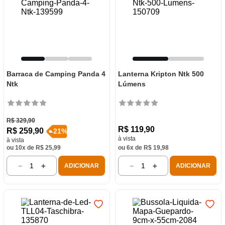
Barraca de Camping Panda 4
Lanterna Kripton Ntk 500
Ntk
Lúmens
R$
329
,
90
R$
119
,
90
R$
259
,
90
-
21
%
à vista
à vista
ou
10
x de
R$
25
,
99
ou
6
x de
R$
19
,
98
－
＋
－
＋
ADICIONAR
ADICIONAR