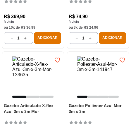
R$
369
,
90
R$
74
,
90
à vista
à vista
ou
10
x de
R$
36
,
99
ou
3
x de
R$
24
,
96
－
＋
－
＋
ADICIONAR
ADICIONAR
Gazebo Articulado X-flex
Gazebo Poliéster Azul Mor
Azul 3m x 3m Mor
3m x 3m