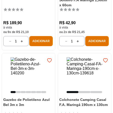
Solteiro F.A Maringá 1,90cm
x 60cm
R$
189
,
90
R$
42
,
90
à vista
à vista
ou
9
x de
R$
21
,
10
ou
2
x de
R$
21
,
45
－
＋
－
＋
ADICIONAR
ADICIONAR
Gazebo de Polietileno Azul
Colchonete Camping Casal
Bel 3m x 3m
F.A. Maringá 190cm x 130cm