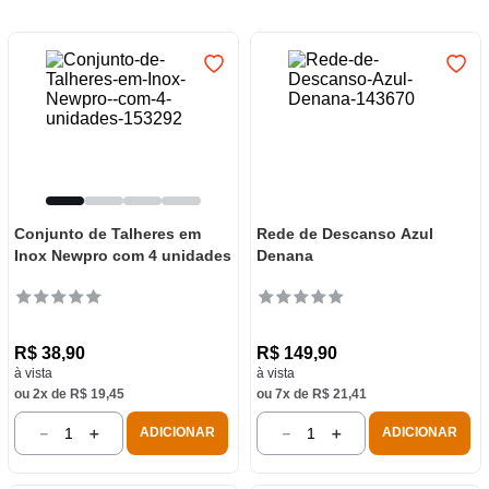
7
º
frigideira multiflon
8
º
panelas
9
º
varal
10
º
caneca
Conjunto de Talheres em
Rede de Descanso Azul
Inox Newpro com 4 unidades
Denana
R$
38
,
90
R$
149
,
90
à vista
à vista
ou
2
x de
R$
19
,
45
ou
7
x de
R$
21
,
41
－
＋
－
＋
ADICIONAR
ADICIONAR