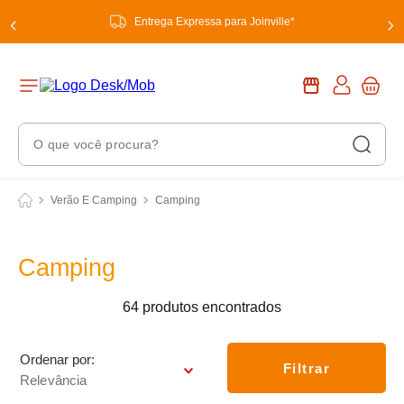
Entrega Expressa para Joinville*
O que você procura?
Termos Mais Buscados
Verão E Camping
Camping
1
º
chuveiro
2
º
tinta
Camping
3
º
torneira
64
produtos
4
º
garrafa térmica
5
º
banheiro
Ordenar por
Filtrar
Relevância
6
º
luminária