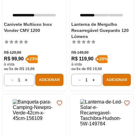
Canivete Multiuso Inox
Lanterna de Mergulho
Vonder CMV 1200
Recarregável Guepardo 120
Lúmens
R$
129
,
90
R$
149
,
90
R$
99
,
90
R$
119
,
90
-
23
%
-
20
%
à vista
à vista
ou
5
x de
R$
19
,
98
ou
6
x de
R$
19
,
98
－
＋
－
＋
ADICIONAR
ADICIONAR