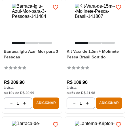
Barraca Iglu Azul Mor para 3
Kit Vara de 1,5m + Molinete
Pessoas
Pesca Brasil Sortido
R$
209
,
90
R$
109
,
90
à vista
à vista
ou
10
x de
R$
20
,
99
ou
5
x de
R$
21
,
98
－
＋
－
＋
ADICIONAR
ADICIONAR