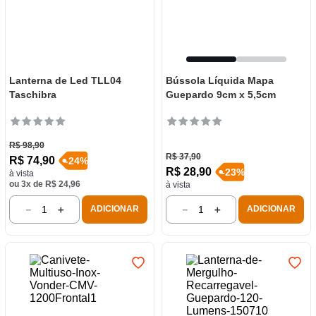
Lanterna de Led TLL04
Bússola Líquida Mapa
Taschibra
Guepardo 9cm x 5,5cm
R$
98
,
90
R$
37
,
90
R$
74
,
90
-
24
%
R$
28
,
90
-
23
%
à vista
ou
3
x de
R$
24
,
96
à vista
－
＋
－
＋
ADICIONAR
ADICIONAR