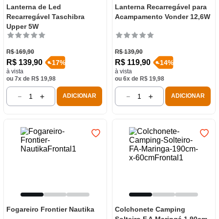
Lanterna de Led
Lanterna Recarregável para
Recarregável Taschibra
Acampamento Vonder 12,6W
Upper 5W
R$
169
,
90
R$
139
,
90
R$
139
,
90
R$
119
,
90
-
17
%
-
14
%
à vista
à vista
ou
7
x de
R$
19
,
98
ou
6
x de
R$
19
,
98
－
＋
－
＋
ADICIONAR
ADICIONAR
Fogareiro Frontier Nautika
Colchonete Camping