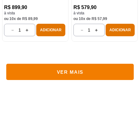
R$
899
,
90
R$
579
,
90
à vista
à vista
ou
10
x de
R$
89
,
99
ou
10
x de
R$
57
,
99
－
＋
－
＋
ADICIONAR
ADICIONAR