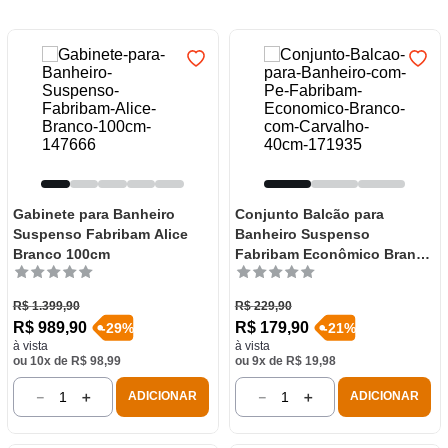
7
º
varal
8
º
panelas
9
º
caneca
10
º
frigideira multiflon
Gabinete para Banheiro
Conjunto Balcão para
Suspenso Fabribam Alice
Banheiro Suspenso
Branco 100cm
Fabribam Econômico Branco
com Carvalho 40cm
R$
1
.
399
,
90
R$
229
,
90
R$
989
,
90
R$
179
,
90
-
29
%
-
21
%
à vista
à vista
ou
10
x de
R$
98
,
99
ou
9
x de
R$
19
,
98
－
＋
－
＋
ADICIONAR
ADICIONAR