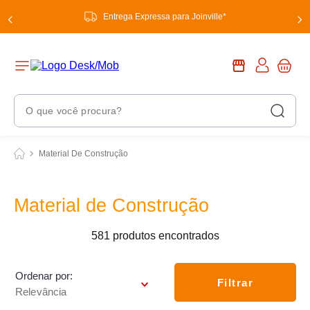
Entrega Expressa para Joinville*
O que você procura?
Termos Mais Buscados
Material De Construção
1
º
chuveiro
2
º
tinta
Material de Construção
3
º
torneira
581
produtos
4
º
garrafa térmica
5
º
banheiro
Ordenar por
Filtrar
Relevância
6
º
luminária