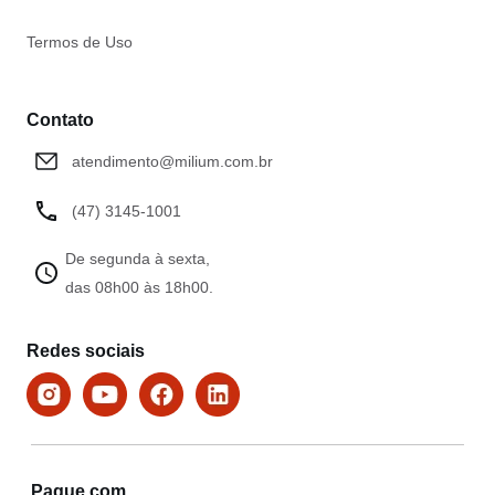
Itens de lavanderia
Termos de Uso
Os
itens de lavanderia
, como tanques e armários, são
essenciais para manter a organização e funcionalidade
desse espaço.
Contato
Na Milium, você encontra tanques resistentes e armários
atendimento@milium.com.br
espaçosos que facilitam as tarefas diárias,
proporcionando praticidade e eficiência na sua
(47) 3145-1001
lavanderia.
De segunda à sexta,
Lonas
das 08h00 às 18h00.
As
lonas
oferecidas pela Milium são versáteis e duráveis,
ideais para diversas aplicações na construção civil, como
Redes sociais
coberturas provisórias e proteção de materiais.
Disponíveis em diferentes tamanhos e espessuras,
nossas lonas garantem resistência e proteção nas mais
variadas condições.
Pague com