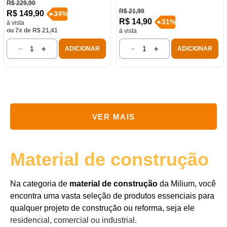
R$
229
,
90
R$
21
,
90
R$
149
,
90
-
34
%
R$
14
,
90
-
31
%
à vista
ou
7
x de
R$
21
,
41
à vista
－
＋
－
＋
ADICIONAR
ADICIONAR
Material de construção
Na categoria de
material de construção
da Milium, você
encontra uma vasta seleção de produtos essenciais para
qualquer projeto de construção ou reforma, seja ele
residencial, comercial ou industrial.