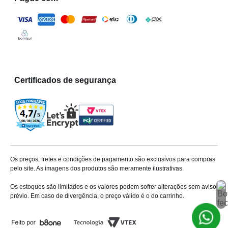
Louças sanitárias
A Milium oferece uma seleção de
louça sanitária
que une
design e funcionalidade. Nossas cubas, bacias e
lavatórios são fabricados com materiais de alta
qualidade, garantindo durabilidade e um acabamento
impecável.
Certificados de segurança
Com opções para todos os gostos e estilos de
decoração, proporcionamos soluções completas para
seu banheiro.
Suportes e prateleiras
Os preços, fretes e condições de pagamento são exclusivos para compras
Os
suportes e prateleiras
disponíveis na Milium são
pelo site. As imagens dos produtos são meramente ilustrativas.
ideais para maximizar o espaço e organizar seu
Os estoques são limitados e os valores podem sofrer alterações sem aviso
ambiente.
prévio. Em caso de divergência, o preço válido é o do carrinho.
Perfeitos para banheiros, cozinhas e outros espaços,
esses itens são projetados para combinar praticidade e