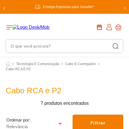
Entrega Expressa para Joinville*
O que você procura?
Termos Mais Buscados
Tecnologia E Comunicação
Cabo E Carregador
Cabo RCA E P2
1
º
chuveiro
2
º
tinta
Cabo RCA e P2
3
º
torneira
4
º
garrafa térmica
7
produtos
5
º
banheiro
Ordenar por
6
º
Filtrar
luminária
Relevância