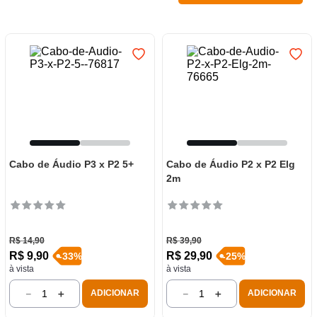
7
º
varal
8
º
caneca
9
º
panelas
10
º
lâmpada
Cabo de Áudio P3 x P2 5+
Cabo de Áudio P2 x P2 Elg
2m
R$
14
,
90
R$
39
,
90
R$
9
,
90
R$
29
,
90
-
33
%
-
25
%
à vista
à vista
－
＋
－
＋
ADICIONAR
ADICIONAR