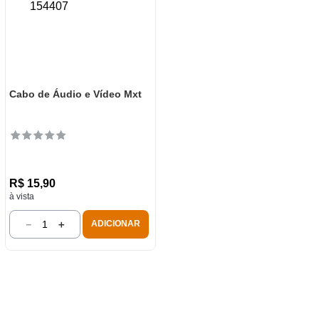
Cabo de Áudio e Vídeo Mxt
R$
15
,
90
à vista
－
＋
ADICIONAR