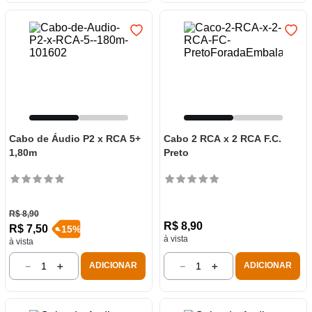
Cabo de Áudio P2 x RCA 5+
Cabo 2 RCA x 2 RCA F.C.
1,80m
Preto
R$
8
,
90
R$
8
,
90
R$
7
,
50
-
15
%
à vista
à vista
－
＋
－
＋
ADICIONAR
ADICIONAR