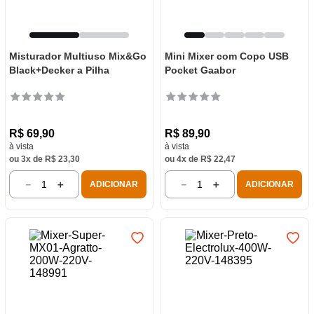
Misturador Multiuso Mix&Go
Mini Mixer com Copo USB
Black+Decker a Pilha
Pocket Gaabor
R$
69
,
90
R$
89
,
90
à vista
à vista
ou
3
x de
R$
23
,
30
ou
4
x de
R$
22
,
47
－
＋
－
＋
ADICIONAR
ADICIONAR