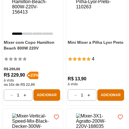
Mixer com Copo Hamilton
Mini Mixer a Pilha Lyor Preto
Beach 800W 220V
4
R$
299
,
90
R$
229
,
90
-
23
%
R$
13
,
90
à vista
à vista
ou
10
x de
R$
22
,
99
－
＋
－
＋
ADICIONAR
ADICIONAR