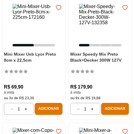
Mini Mixer Usb Lyor Preto
Mixer Speedy Mix Preto
8cm x 22,5cm
Black+Decker 300W 127V
R$
69
,
90
R$
179
,
90
à vista
à vista
ou
3
x de
R$
23
,
30
ou
9
x de
R$
19
,
98
－
＋
－
＋
ADICIONAR
ADICIONAR