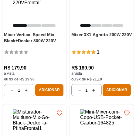
Mixer Vertical Speed Mix
Mixer 3X1 Agratto 200W 220V
Black+Decker 300W 220V
1
R$
179
,
90
R$
189
,
90
à vista
à vista
ou
9
x de
R$
19
,
98
ou
9
x de
R$
21
,
10
－
＋
－
＋
ADICIONAR
ADICIONAR