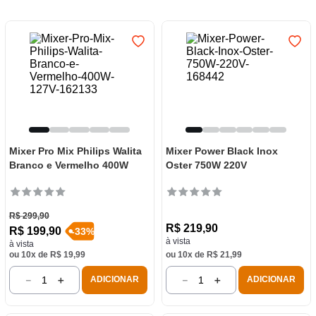
7
º
frigideira multiflon
8
º
panelas
9
º
varal
10
º
caneca
Mixer Pro Mix Philips Walita
Mixer Power Black Inox
Branco e Vermelho 400W
Oster 750W 220V
R$
299
,
90
R$
219
,
90
R$
199
,
90
-
33
%
à vista
à vista
ou
10
x de
R$
19
,
99
ou
10
x de
R$
21
,
99
－
＋
－
＋
ADICIONAR
ADICIONAR