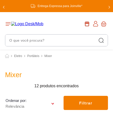
Entrega Expressa para Joinville*
O que você procura?
Termos Mais Buscados
Eletro
Portáteis
Mixer
1
º
chuveiro
2
º
tinta
Mixer
3
º
torneira
12
produtos
4
º
garrafa térmica
5
º
banheiro
Ordenar por
Filtrar
Relevância
6
º
luminária