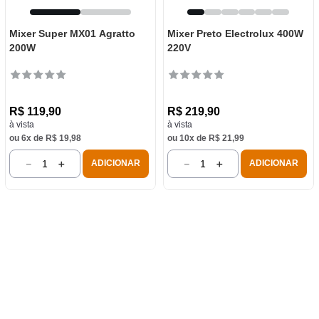
Mixer Super MX01 Agratto
Mixer Preto Electrolux 400W
200W
220V
R$
119
,
90
R$
219
,
90
à vista
à vista
ou
6
x de
R$
19
,
98
ou
10
x de
R$
21
,
99
－
＋
－
＋
ADICIONAR
ADICIONAR