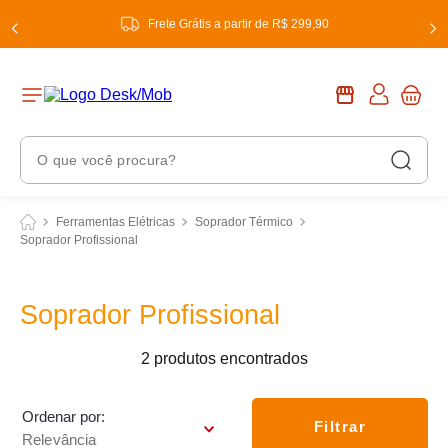
Frete Grátis a partir de R$ 299,90
O que você procura?
Termos Mais Buscados
Ferramentas Elétricas
Soprador Térmico
Soprador Profissional
1
º
chuveiro
2
º
tinta
Soprador Profissional
3
º
torneira
4
º
garrafa térmica
2
produtos
5
º
banheiro
Ordenar por
6
º
Filtrar
luminária
Relevância