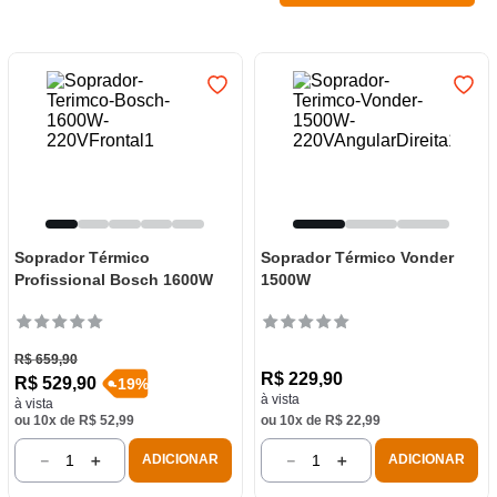
7
º
varal
8
º
panelas
9
º
caneca
10
º
lâmpada
Soprador Térmico
Soprador Térmico Vonder
Profissional Bosch 1600W
1500W
R$
659
,
90
R$
229
,
90
R$
529
,
90
-
19
%
à vista
à vista
ou
10
x de
R$
52
,
99
ou
10
x de
R$
22
,
99
－
＋
－
＋
ADICIONAR
ADICIONAR