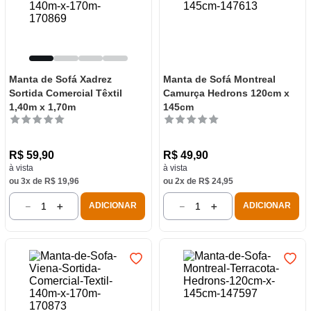
Manta de Sofá Xadrez
Manta de Sofá Montreal
Sortida Comercial Têxtil
Camurça Hedrons 120cm x
1,40m x 1,70m
145cm
R$
59
,
90
R$
49
,
90
à vista
à vista
ou
3
x de
R$
19
,
96
ou
2
x de
R$
24
,
95
－
＋
－
＋
ADICIONAR
ADICIONAR