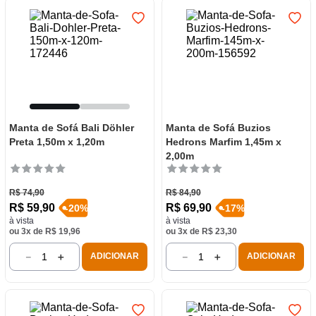
Manta de Sofá Bali Döhler
Manta de Sofá Buzios
Preta 1,50m x 1,20m
Hedrons Marfim 1,45m x
2,00m
R$
74
,
90
R$
84
,
90
R$
59
,
90
R$
69
,
90
-
20
%
-
17
%
à vista
à vista
ou
3
x de
R$
19
,
96
ou
3
x de
R$
23
,
30
－
＋
－
＋
ADICIONAR
ADICIONAR