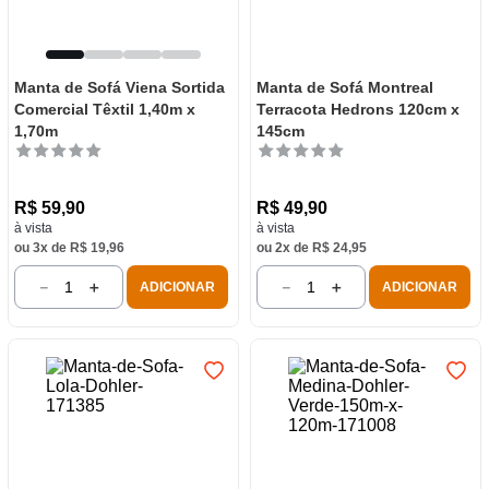
Manta de Sofá Viena Sortida
Manta de Sofá Montreal
Comercial Têxtil 1,40m x
Terracota Hedrons 120cm x
1,70m
145cm
R$
59
,
90
R$
49
,
90
à vista
à vista
ou
3
x de
R$
19
,
96
ou
2
x de
R$
24
,
95
－
＋
－
＋
ADICIONAR
ADICIONAR