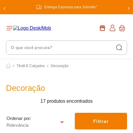
Entrega Expressa para Joinville*
O que você procura?
Termos Mais Buscados
Têxtil E Calçados
Decoração
1
º
chuveiro
2
º
tinta
Decoração
3
º
torneira
17
produtos
4
º
garrafa térmica
5
º
banheiro
Ordenar por
Filtrar
Relevância
6
º
luminária