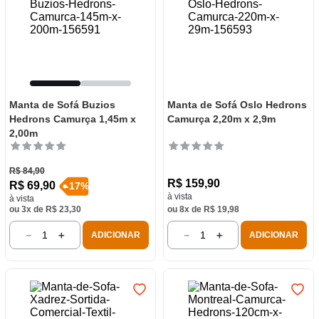
Manta de Sofá Buzios
Manta de Sofá Oslo Hedrons
Hedrons Camurça 1,45m x
Camurça 2,20m x 2,9m
2,00m
R$
84
,
90
R$
159
,
90
R$
69
,
90
-
17
%
à vista
à vista
ou
3
x de
R$
23
,
30
ou
8
x de
R$
19
,
98
－
＋
－
＋
ADICIONAR
ADICIONAR