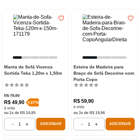
7
º
varal
8
º
panelas
9
º
caneca
10
º
frigideira multiflon
Manta de Sofá Vicenza
Esteira de Madeira para
Sortida Teka 1,20m x 1,50m
Braço de Sofá Decorine com
Porta Copo
R$
79
,
90
R$
59
,
90
R$
49
,
90
-
37
%
à vista
à vista
ou
2
x de
R$
24
,
95
ou
3
x de
R$
19
,
96
－
＋
－
＋
ADICIONAR
ADICIONAR