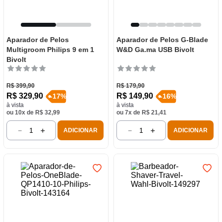
Aparador de Pelos
Aparador de Pelos G-Blade
Multigroom Philips 9 em 1
W&D Ga.ma USB Bivolt
Bivolt
R$
399
,
90
R$
179
,
90
R$
329
,
90
R$
149
,
90
-
17
%
-
16
%
à vista
à vista
ou
10
x de
R$
32
,
99
ou
7
x de
R$
21
,
41
－
＋
－
＋
ADICIONAR
ADICIONAR