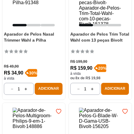
Aparador de Pelos Nasal
Aparador de Pelos Trim Total
Trimmer Wahl a Pilha
Wahl com 13 peças Bivolt
R$
199
,
90
R$
49
,
90
R$
159
,
90
-
20
%
R$
34
,
90
-
30
%
à vista
ou
8
x de
R$
19
,
98
à vista
－
＋
－
＋
ADICIONAR
ADICIONAR