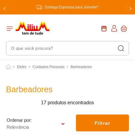
Entrega Expressa para Joinville*
O que você procura?
Termos Mais Buscados
Eletro
Cuidados Pessoais
Barbeadores
1
º
chuveiro
2
º
tinta
Barbeadores
3
º
torneira
17
produtos
4
º
garrafa térmica
5
º
banheiro
Ordenar por
Filtrar
Relevância
6
º
luminária