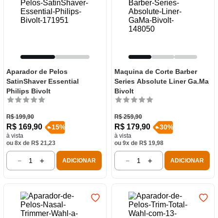
Aparador de Pelos
Maquina de Corte Barber
SatinShaver Essential
Series Absolute Liner Ga.Ma
Philips Bivolt
Bivolt
R$
199
,
90
R$
259
,
90
R$
169
,
90
R$
179
,
90
-
15
%
-
30
%
à vista
à vista
ou
8
x de
R$
21
,
23
ou
9
x de
R$
19
,
98
－
＋
－
＋
ADICIONAR
ADICIONAR