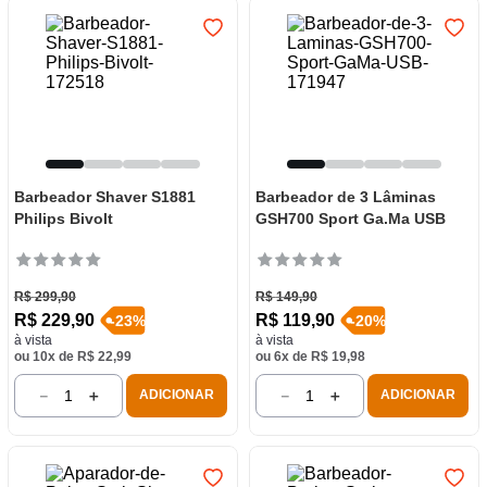
Barbeador Shaver S1881
Barbeador de 3 Lâminas
Philips Bivolt
GSH700 Sport Ga.Ma USB
R$
299
,
90
R$
149
,
90
R$
229
,
90
R$
119
,
90
-
23
%
-
20
%
à vista
à vista
ou
10
x de
R$
22
,
99
ou
6
x de
R$
19
,
98
－
＋
－
＋
ADICIONAR
ADICIONAR