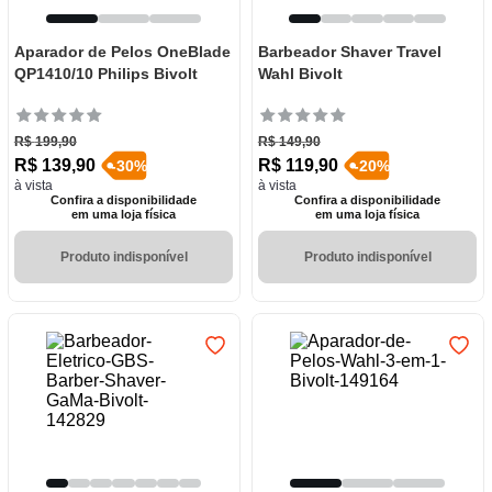
Aparador de Pelos OneBlade
Barbeador Shaver Travel
QP1410/10 Philips Bivolt
Wahl Bivolt
R$
199
,
90
R$
149
,
90
R$
139
,
90
R$
119
,
90
-
30
%
-
20
%
à vista
à vista
Confira a disponibilidade
Confira a disponibilidade
em uma loja física
em uma loja física
Produto indisponível
Produto indisponível