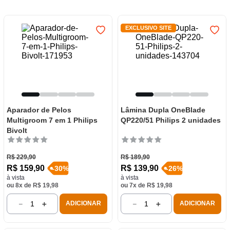
7
º
frigideira multiflon
8
º
panelas
EXCLUSIVO SITE
9
º
varal
10
º
caneca
Aparador de Pelos
Lâmina Dupla OneBlade
Multigroom 7 em 1 Philips
QP220/51 Philips 2 unidades
Bivolt
R$
229
,
90
R$
189
,
90
R$
159
,
90
R$
139
,
90
-
30
%
-
26
%
à vista
à vista
ou
8
x de
R$
19
,
98
ou
7
x de
R$
19
,
98
－
＋
－
＋
ADICIONAR
ADICIONAR