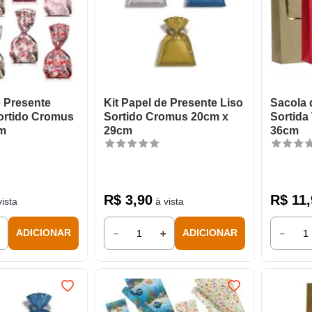
e Presente
Kit Papel de Presente Liso
Sacola 
ortido Cromus
Sortido Cromus 20cm x
Sortida
m
29cm
36cm
R$
3
,
90
R$
11
,
ista
à vista
＋
－
＋
－
ADICIONAR
ADICIONAR