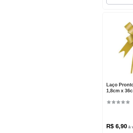
Laço Pront
1,8cm x 36
R$
6
,
90
à v