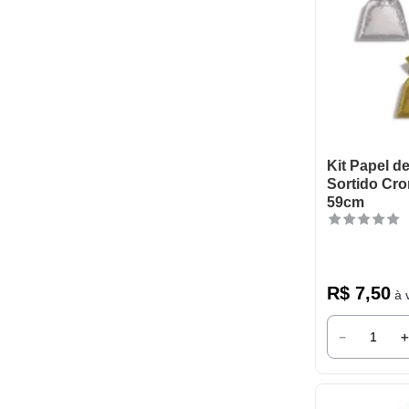
Kit Papel d
Sortido Cr
59cm
R$
7
,
50
à v
－