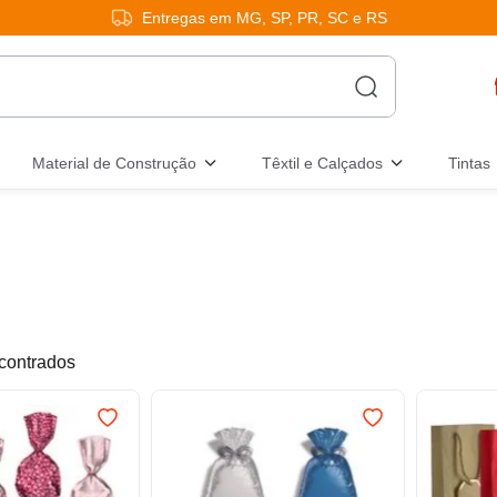
Entregas em MG, SP, PR, SC e RS
Material de Construção
Têxtil e Calçados
Tintas