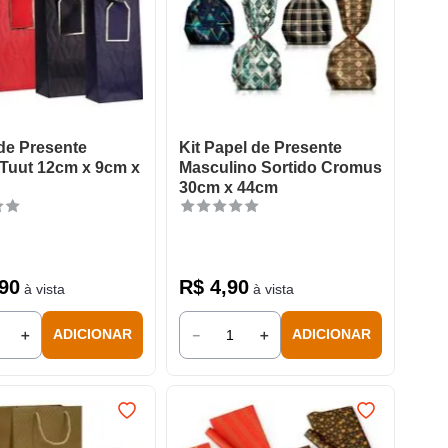
de Presente
Kit Papel de Presente
 Tuut 12cm x 9cm x
Masculino Sortido Cromus
30cm x 44cm
90
R$
4
,
90
à vista
à vista
＋
－
＋
ADICIONAR
ADICIONAR