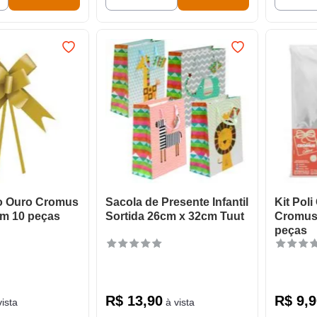
o Ouro Cromus
Sacola de Presente Infantil
Kit Poli
cm 10 peças
Sortida 26cm x 32cm Tuut
Cromus
peças
R$
13
,
90
R$
9
,
9
ista
à vista