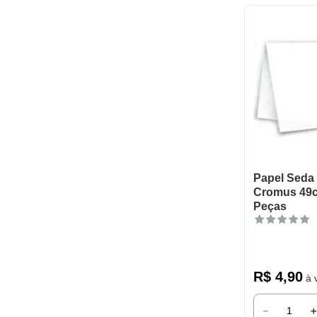
Papel Seda
Cromus 49c
Peças
R$
4
,
90
à v
－