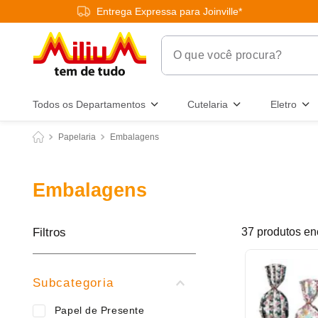
Entrega Expressa para Joinville*
O que você procura?
Termos Mais Buscados
Todos os Departamentos
Cutelaria
Eletro
1
º
chuveiro
Papelaria
Embalagens
2
º
tinta
3
º
torneira
Embalagens
4
º
frigideira multiflon
5
º
garrafa térmica
Filtros
37
produtos
6
º
banheiro
7
º
luminária
Subcategoria
8
º
panelas
Papel de Presente