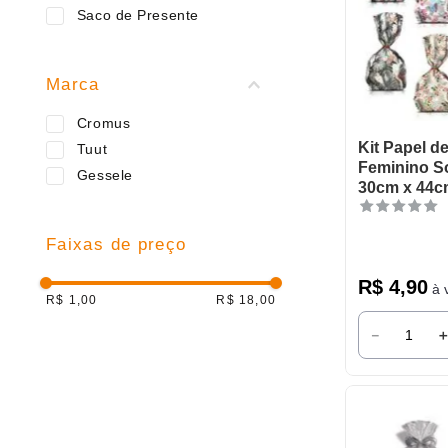
9
º
varal
Saco de Presente
10
º
caneca
Marca
Cromus
Kit Papel d
Tuut
Feminino S
Gessele
30cm x 44c
Faixas de preço
R$
4
,
90
à v
R$ 1,00
R$ 18,00
－