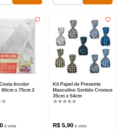
 Cesta Incolor
Kit Papel de Presente
 60cm x 75cm 2
Masculino Sortido Cromus
35cm x 54cm
0
R$
5
,
90
à vista
à vista