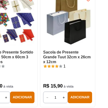
e Presente Sortido
Sacola de Presente
 50cm x 60cm 3
Grande Tuut 32cm x 26cm
es
x 12cm
1
0
R$
15
,
90
à vista
à vista
＋
－
＋
ADICIONAR
ADICIONAR