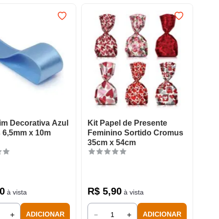
tim Decorativa Azul
Kit Papel de Presente
 6,5mm x 10m
Feminino Sortido Cromus
35cm x 54cm
0
R$
5
,
90
à vista
à vista
＋
－
＋
ADICIONAR
ADICIONAR