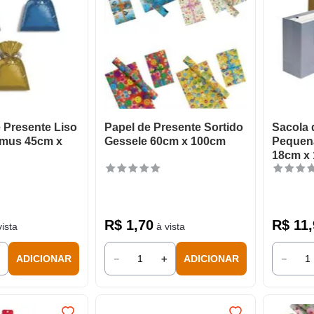
e Presente Liso
Papel de Presente Sortido
Sacola 
omus 45cm x
Gessele 60cm x 100cm
Pequen
18cm x
R$
1
,
70
R$
11
,
ista
à vista
＋
－
＋
－
ADICIONAR
ADICIONAR