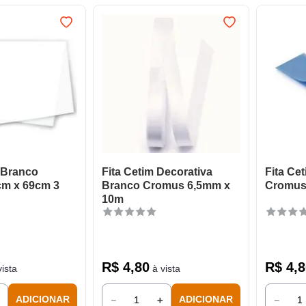
 Branco
Fita Cetim Decorativa
Fita Ce
m x 69cm 3
Branco Cromus 6,5mm x
Cromus
10m
R$
4
,
80
R$
4
,
8
ista
à vista
＋
－
＋
－
ADICIONAR
ADICIONAR