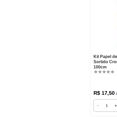
Kit Papel d
Sortido Cr
100cm
R$
17
,
50
à
－