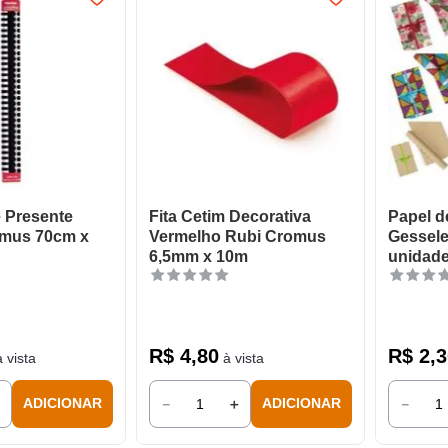
e Presente
Fita Cetim Decorativa
Papel d
omus 70cm x
Vermelho Rubi Cromus
Gessele
6,5mm x 10m
unidad
R$
4
,
80
R$
2
,
3
 vista
à vista
＋
－
＋
－
ADICIONAR
ADICIONAR