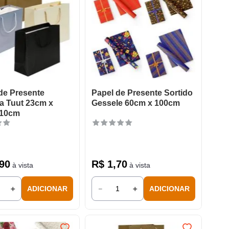
de Presente
Papel de Presente Sortido
a Tuut 23cm x
Gessele 60cm x 100cm
 10cm
90
R$
1
,
70
à vista
à vista
＋
－
＋
ADICIONAR
ADICIONAR