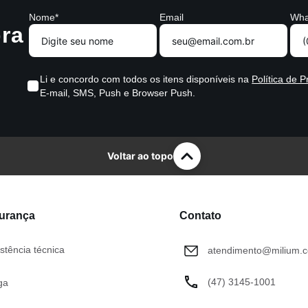
Nome*
Email
Wha
ra
Li e concordo com todos os itens disponíveis na
Política de P
E-mail, SMS, Push e Browser Push.
Voltar ao topo
gurança
Contato
stência técnica
atendimento@milium.c
(47) 3145-1001
ga