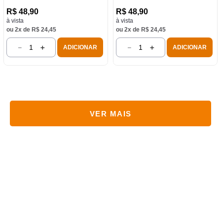
R$
48
,
90
R$
48
,
90
à vista
à vista
ou
2
x de
R$
24
,
45
ou
2
x de
R$
24
,
45
－
＋
－
＋
ADICIONAR
ADICIONAR