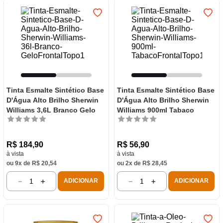
Tinta Esmalte Sintético Base
Tinta Esmalte Sintético Base
D'Água Alto Brilho Sherwin
D'Água Alto Brilho Sherwin
Williams 3,6L Branco Gelo
Williams 900ml Tabaco
R$
184
,
90
R$
56
,
90
à vista
à vista
ou
9
x de
R$
20
,
54
ou
2
x de
R$
28
,
45
－
＋
－
＋
ADICIONAR
ADICIONAR