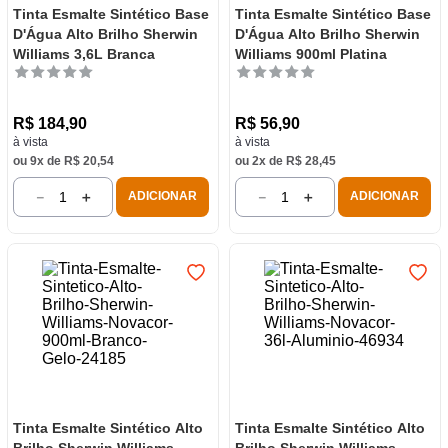
Tinta Esmalte Sintético Base
Tinta Esmalte Sintético Base
D'Água Alto Brilho Sherwin
D'Água Alto Brilho Sherwin
Williams 3,6L Branca
Williams 900ml Platina
R$
184
,
90
R$
56
,
90
à vista
à vista
ou
9
x de
R$
20
,
54
ou
2
x de
R$
28
,
45
－
＋
－
＋
ADICIONAR
ADICIONAR
Tinta Esmalte Sintético Alto
Tinta Esmalte Sintético Alto