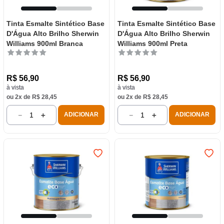
Tinta Esmalte Sintético Base
Tinta Esmalte Sintético Base
D'Água Alto Brilho Sherwin
D'Água Alto Brilho Sherwin
Williams 900ml Branca
Williams 900ml Preta
R$
56
,
90
R$
56
,
90
à vista
à vista
ou
2
x de
R$
28
,
45
ou
2
x de
R$
28
,
45
－
＋
－
＋
ADICIONAR
ADICIONAR