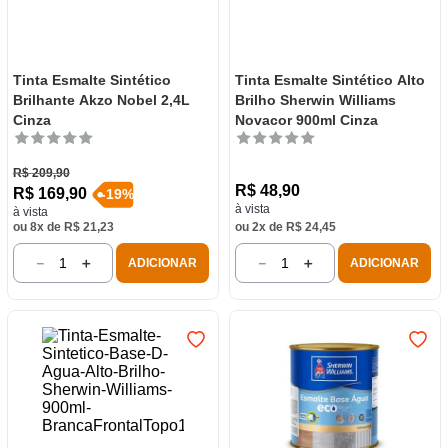
Tinta Esmalte Sintético
Tinta Esmalte Sintético Alto
Brilhante Akzo Nobel 2,4L
Brilho Sherwin Williams
Cinza
Novacor 900ml Cinza
R$
209
,
90
R$
48
,
90
R$
169
,
90
-
19
%
à vista
à vista
ou
8
x de
R$
21
,
23
ou
2
x de
R$
24
,
45
－
＋
－
＋
ADICIONAR
ADICIONAR