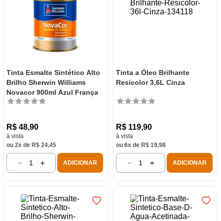
Tinta Esmalte Sintético Alto
Tinta a Óleo Brilhante
Brilho Sherwin Williams
Resicolor 3,6L Cinza
Novacor 900ml Azul França
R$
48
,
90
R$
119
,
90
à vista
à vista
ou
2
x de
R$
24
,
45
ou
6
x de
R$
19
,
98
－
＋
－
＋
ADICIONAR
ADICIONAR