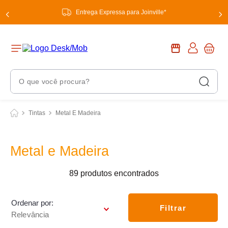
Entrega Expressa para Joinville*
O que você procura?
Termos Mais Buscados
Tintas
Metal E Madeira
1
º
chuveiro
2
º
tinta
Metal e Madeira
3
º
torneira
89
produtos
4
º
frigideira multiflon
5
º
garrafa térmica
Ordenar por
Filtrar
Relevância
6
º
banheiro