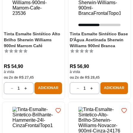
Tinta Esmalte Sintético Alto
Tinta Esmalte Sintético Base
Brilho Sherwin Williams
D'Água Acetinada Sherwin
900ml Marrom Café
Williams 900ml Branca
R$
54
,
90
R$
56
,
90
à vista
à vista
ou
2
x de
R$
27
,
45
ou
2
x de
R$
28
,
45
－
＋
－
＋
ADICIONAR
ADICIONAR