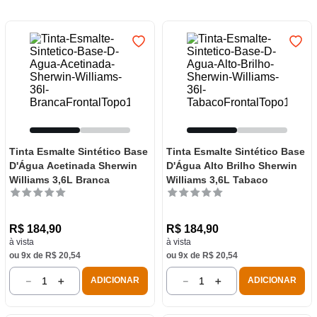
7
º
luminária
8
º
panelas
9
º
varal
10
º
caneca
Tinta Esmalte Sintético Base
Tinta Esmalte Sintético Base
D'Água Acetinada Sherwin
D'Água Alto Brilho Sherwin
Williams 3,6L Branca
Williams 3,6L Tabaco
R$
184
,
90
R$
184
,
90
à vista
à vista
ou
9
x de
R$
20
,
54
ou
9
x de
R$
20
,
54
－
＋
－
＋
ADICIONAR
ADICIONAR