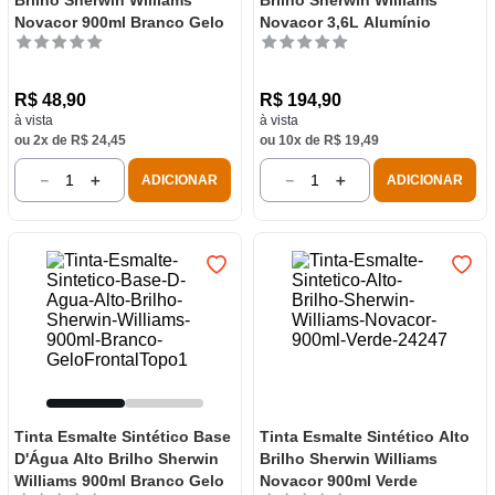
Brilho Sherwin Williams
Brilho Sherwin Williams
Novacor 900ml Branco Gelo
Novacor 3,6L Alumínio
R$
48
,
90
R$
194
,
90
à vista
à vista
ou
2
x de
R$
24
,
45
ou
10
x de
R$
19
,
49
－
＋
－
＋
ADICIONAR
ADICIONAR
Tinta Esmalte Sintético Base
Tinta Esmalte Sintético Alto
D'Água Alto Brilho Sherwin
Brilho Sherwin Williams
Williams 900ml Branco Gelo
Novacor 900ml Verde