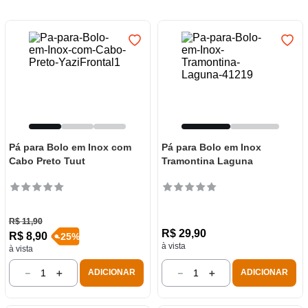
7
º
varal
8
º
panelas
9
º
caneca
10
º
frigideira multiflon
Pá para Bolo em Inox com
Pá para Bolo em Inox
Cabo Preto Tuut
Tramontina Laguna
R$
11
,
90
R$
29
,
90
R$
8
,
90
-
25
%
à vista
à vista
－
＋
－
＋
ADICIONAR
ADICIONAR