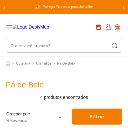
Entrega Expressa para Joinville*
O que você procura?
Termos Mais Buscados
Cutelaria
Utensílios
Pá De Bolo
1
º
chuveiro
2
º
tinta
Pá de Bolo
3
º
torneira
4
produtos
4
º
garrafa térmica
5
º
banheiro
Ordenar por
Filtrar
Relevância
6
º
luminária