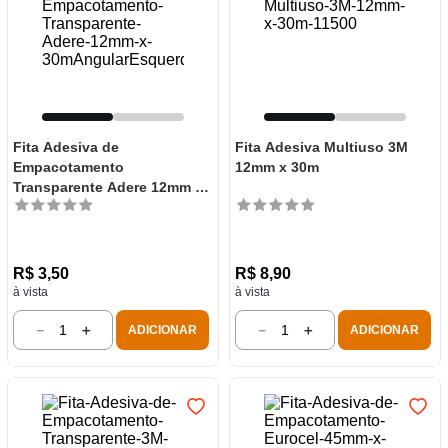
Fita Adesiva de
Fita Adesiva Multiuso 3M
Empacotamento
12mm x 30m
Transparente Adere 12mm x
30m
R$
3
,
50
R$
8
,
90
à vista
à vista
－
＋
－
＋
ADICIONAR
ADICIONAR