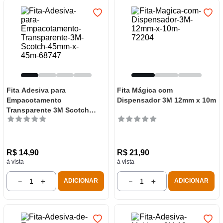
Fita Adesiva para
Fita Mágica com
Empacotamento
Dispensador 3M 12mm x 10m
Transparente 3M Scotch
45mm x 45m
R$
14
,
90
R$
21
,
90
à vista
à vista
－
＋
－
＋
ADICIONAR
ADICIONAR