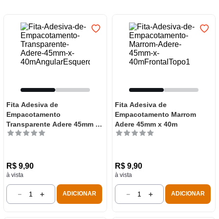
7
º
varal
8
º
panelas
9
º
caneca
10
º
frigideira multiflon
Fita Adesiva de
Fita Adesiva de
Empacotamento
Empacotamento Marrom
Transparente Adere 45mm x
Adere 45mm x 40m
40m
R$
9
,
90
R$
9
,
90
à vista
à vista
－
＋
－
＋
ADICIONAR
ADICIONAR