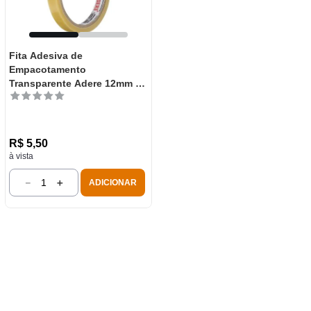
Fita Adesiva de
Empacotamento
Transparente Adere 12mm x
40m
R$
5
,
50
à vista
－
＋
ADICIONAR