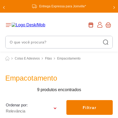
Entrega Expressa para Joinville*
O que você procura?
Termos Mais Buscados
Colas E Adesivos
Fitas
Empacotamento
1
º
chuveiro
2
º
tinta
Empacotamento
3
º
torneira
9
produtos
4
º
garrafa térmica
5
º
banheiro
Ordenar por
Filtrar
Relevância
6
º
luminária