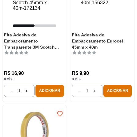
Fita Adesiva de
Fita Adesiva de
Empacotamento
Empacotamento Eurocel
Transparente 3M Scotch
45mm x 40m
45mm x 40m
R$
16
,
90
R$
9
,
90
à vista
à vista
－
＋
－
＋
ADICIONAR
ADICIONAR