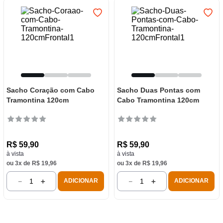
Sacho Coração com Cabo
Sacho Duas Pontas com
Tramontina 120cm
Cabo Tramontina 120cm
R$
59
,
90
R$
59
,
90
à vista
à vista
ou
3
x de
R$
19
,
96
ou
3
x de
R$
19
,
96
－
＋
－
＋
ADICIONAR
ADICIONAR