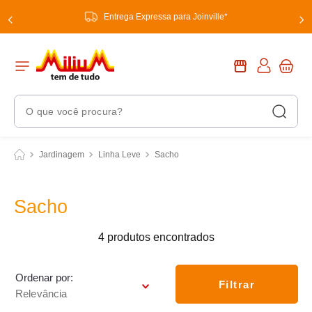
Entrega Expressa para Joinville*
O que você procura?
Termos Mais Buscados
Jardinagem
Linha Leve
Sacho
1
º
chuveiro
2
º
tinta
Sacho
3
º
torneira
4
produtos
4
º
garrafa térmica
5
º
banheiro
Ordenar por
Filtrar
Relevância
6
º
luminária