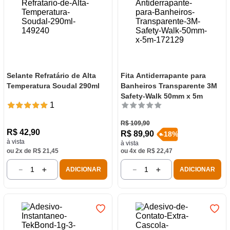
Selante Refratário de Alta
Fita Antiderrapante para
Temperatura Soudal 290ml
Banheiros Transparente 3M
Safety-Walk 50mm x 5m
1
R$
109
,
90
R$
42
,
90
R$
89
,
90
-
18
%
à vista
à vista
ou
2
x de
R$
21
,
45
ou
4
x de
R$
22
,
47
－
＋
－
＋
ADICIONAR
ADICIONAR