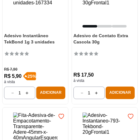
Adesivo Instantâneo
Adesivo de Contato Extra
TekBond 1g 3 unidades
Cascola 30g
R$
7
,
90
R$
17
,
50
R$
5
,
90
-
25
%
à vista
à vista
－
＋
－
＋
ADICIONAR
ADICIONAR