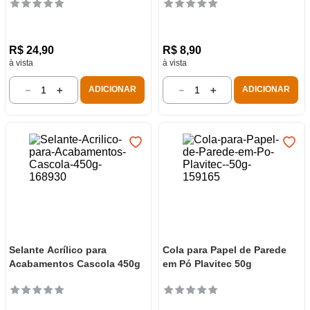
R$
24
,
90
R$
8
,
90
à vista
à vista
－
＋
－
＋
ADICIONAR
ADICIONAR
Selante Acrílico para
Cola para Papel de Parede
Acabamentos Cascola 450g
em Pó Plavitec 50g