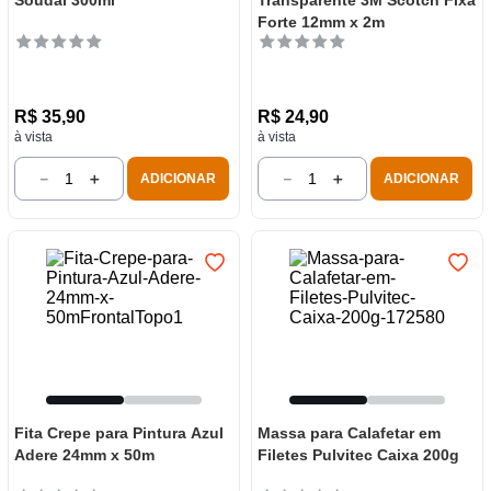
Soudal 300ml
Transparente 3M Scotch Fixa
Forte 12mm x 2m
R$
35
,
90
R$
24
,
90
à vista
à vista
－
＋
－
＋
ADICIONAR
ADICIONAR
Fita Crepe para Pintura Azul
Massa para Calafetar em
Adere 24mm x 50m
Filetes Pulvitec Caixa 200g