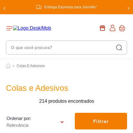
Entrega Expressa para Joinville*
O que você procura?
Termos Mais Buscados
Colas E Adesivos
1
º
chuveiro
2
º
tinta
Colas e Adesivos
3
º
torneira
214
produtos
4
º
garrafa térmica
5
º
banheiro
Ordenar por
Filtrar
Relevância
6
º
luminária