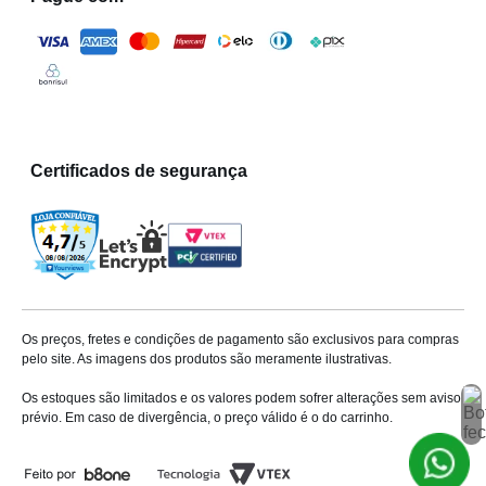
rapidamente. Elas são especialmente eficazes para
superfícies pequenas e para materiais como plásticos,
metais e cerâmicas.
A Milium oferece as melhores opções, com marcas como
Adere e Soudal, conhecidas pela qualidade e pela
rapidez de secagem.
Certificados de segurança
Fitas adesivas: versatilidade e
praticidade
As
fitas adesivas
são versáteis e podem ser usadas em
uma variedade de situações, desde a embalagem de
produtos até fixação temporária.
Os preços, fretes e condições de pagamento são exclusivos para compras
pelo site. As imagens dos produtos são meramente ilustrativas.
Existem diferentes tipos de fitas, como a dupla-face, ideal
Os estoques são limitados e os valores podem sofrer alterações sem aviso
para fixação sem deixar marcas, e a silver tape, que é
prévio. Em caso de divergência, o preço válido é o do carrinho.
resistente e útil para aplicações mais pesadas.
Silicones e selantes: proteção