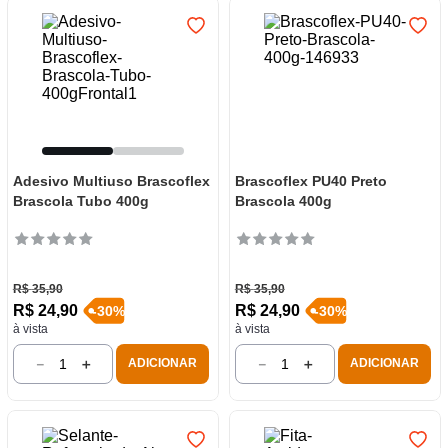
Adesivo Multiuso Brascoflex
Brascoflex PU40 Preto
Brascola Tubo 400g
Brascola 400g
R$
35
,
90
R$
35
,
90
R$
24
,
90
R$
24
,
90
-
30
%
-
30
%
à vista
à vista
－
＋
－
＋
ADICIONAR
ADICIONAR