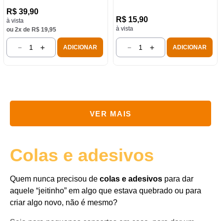
R$
39
,
90
R$
15
,
90
à vista
à vista
ou
2
x de
R$
19
,
95
－
＋
－
＋
ADICIONAR
ADICIONAR
Colas e adesivos
Quem nunca precisou de
colas e adesivos
para dar
aquele “jeitinho” em algo que estava quebrado ou para
criar algo novo, não é mesmo?