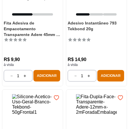
Fita Adesiva de
Adesivo Instantâneo 793
Empacotamento
Tekbond 20g
Transparente Adere 45mm x
40m
R$
9
,
90
R$
14
,
90
à vista
à vista
－
＋
－
＋
ADICIONAR
ADICIONAR