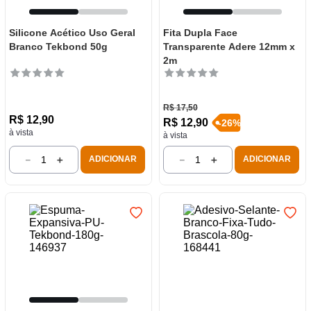
Silicone Acético Uso Geral
Fita Dupla Face
Branco Tekbond 50g
Transparente Adere 12mm x
2m
R$
17
,
50
R$
12
,
90
R$
12
,
90
-
26
%
à vista
à vista
－
＋
－
＋
ADICIONAR
ADICIONAR