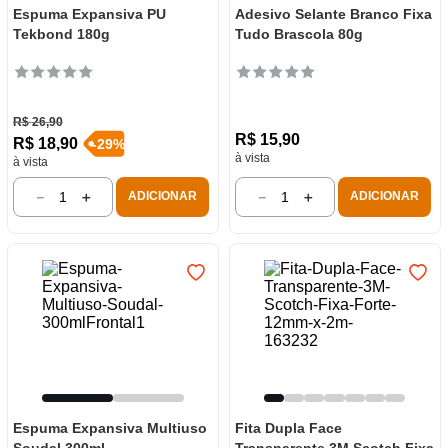
Espuma Expansiva PU
Adesivo Selante Branco Fixa
Tekbond 180g
Tudo Brascola 80g
R$
26
,
90
R$
15
,
90
R$
18
,
90
-
29
%
à vista
à vista
－
＋
－
＋
ADICIONAR
ADICIONAR
Espuma Expansiva Multiuso
Fita Dupla Face