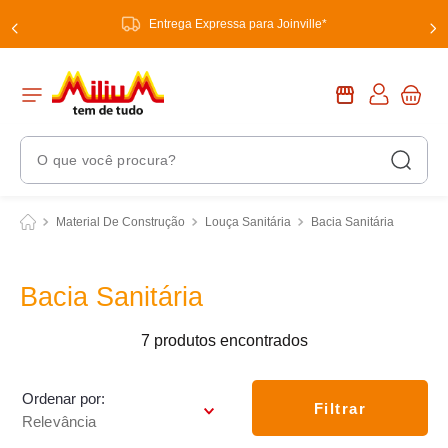
Entrega Expressa para Joinville*
O que você procura?
Termos Mais Buscados
Material De Construção
Louça Sanitária
Bacia Sanitária
1
º
chuveiro
2
º
tinta
Bacia Sanitária
3
º
torneira
7
produtos
4
º
garrafa térmica
5
º
banheiro
Ordenar por
Filtrar
Relevância
6
º
luminária