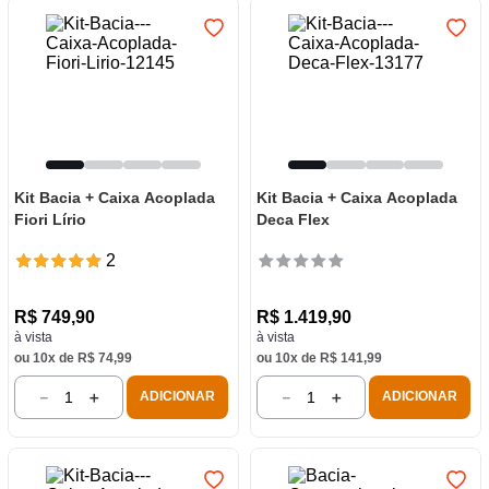
Kit Bacia + Caixa Acoplada
Kit Bacia + Caixa Acoplada
Fiori Lírio
Deca Flex
2
R$
749
,
90
R$
1
.
419
,
90
à vista
à vista
ou
10
x de
R$
74
,
99
ou
10
x de
R$
141
,
99
－
＋
－
＋
ADICIONAR
ADICIONAR