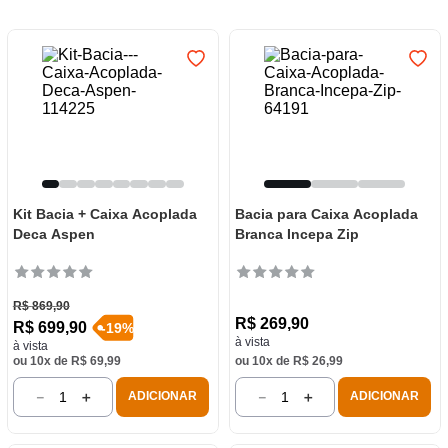
7
º
frigideira multiflon
8
º
panelas
9
º
varal
10
º
caneca
Kit Bacia + Caixa Acoplada
Bacia para Caixa Acoplada
Deca Aspen
Branca Incepa Zip
R$
869
,
90
R$
269
,
90
R$
699
,
90
-
19
%
à vista
à vista
ou
10
x de
R$
69
,
99
ou
10
x de
R$
26
,
99
－
＋
－
＋
ADICIONAR
ADICIONAR