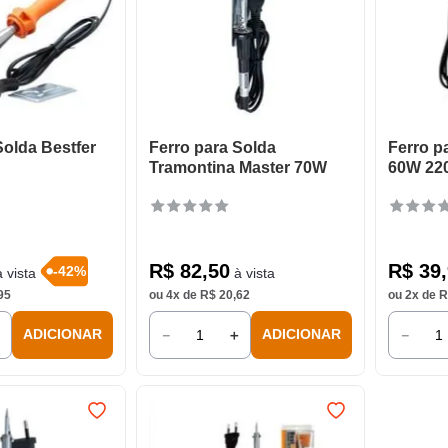
Solda Bestfer
Ferro para Solda
Ferro p
Tramontina Master 70W
60W 22
R$
82
,
50
R$
39
,
-
42
%
 vista
à vista
95
ou
4
x de
R$
20
,
62
ou
2
x de
R
＋
－
＋
－
ADICIONAR
ADICIONAR