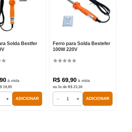
ara Solda Bestfer
Ferro para Solda Bestefer
0V
100W 220V
90
R$
69
,
90
à vista
à vista
$
19
,
95
ou
3
x de
R$
23
,
30
＋
－
＋
ADICIONAR
ADICIONAR