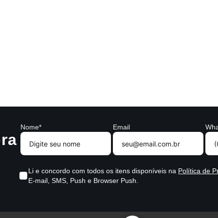
Nome*
Email
Wha
ra
Li e concordo com todos os itens disponíveis na
Política de P
E-mail, SMS, Push e Browser Push.