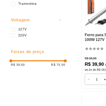
9
º
varal
Tramontina
10
º
caneca
Voltagem
127V
Ferro para 
220V
100W 127V
Faixas de preço
R$
69
,
90
R$
39
,
90
à
R$ 39,00
R$ 70,00
ou
2
x de
R$
19
,
－