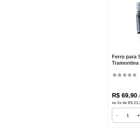
Ferro para 
Tramontina
R$
69
,
90
à
ou
3
x de
R$
23
,
－