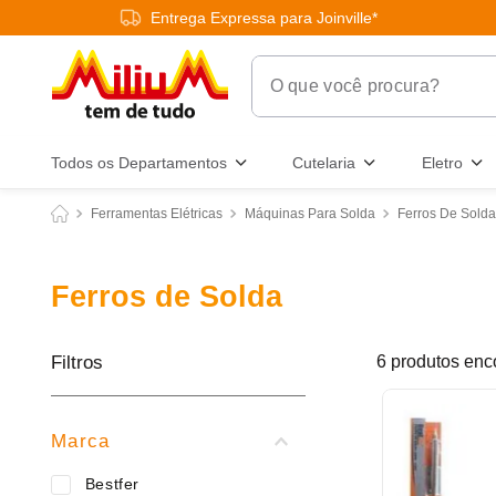
Entrega Expressa para Joinville*
O que você procura?
Termos Mais Buscados
Todos os Departamentos
Cutelaria
Eletro
1
º
chuveiro
Ferramentas Elétricas
Máquinas Para Solda
Ferros De Solda
2
º
tinta
3
º
torneira
Ferros de Solda
4
º
garrafa térmica
5
º
banheiro
Filtros
6
produtos
6
º
luminária
7
º
frigideira multiflon
Marca
8
º
panelas
Bestfer