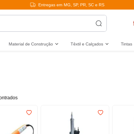
Entregas em MG, SP, PR, SC e RS
Material de Construção
Têxtil e Calçados
Tintas