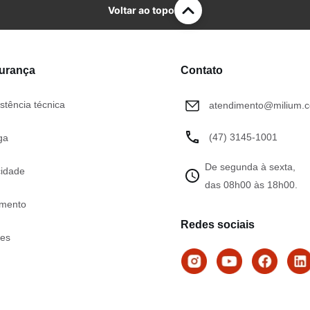
Voltar ao topo
gurança
Contato
stência técnica
atendimento@milium.c
(47) 3145-1001
ga
De segunda à sexta,
cidade
das 08h00 às 18h00.
mento
Redes sociais
tes