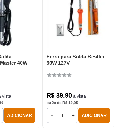
Solda
Ferro para Solda Bestfer
 Master 40W
60W 127V
R$
39
,
90
 vista
à vista
30
ou
2
x de
R$
19
,
95
＋
－
＋
ADICIONAR
ADICIONAR