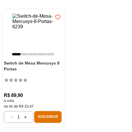
7
º
frigideira multiflon
8
º
panelas
9
º
varal
10
º
caneca
Switch de Mesa Mercusys 8
Portas
R$
89
,
90
à vista
ou
4
x de
R$
22
,
47
－
＋
ADICIONAR