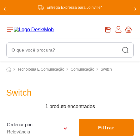
Entrega Expressa para Joinville*
O que você procura?
Termos Mais Buscados
Tecnologia E Comunicação
Comunicação
Switch
1
º
chuveiro
2
º
tinta
Switch
3
º
torneira
1
produto
4
º
garrafa térmica
5
º
banheiro
Ordenar por
Filtrar
Relevância
6
º
luminária