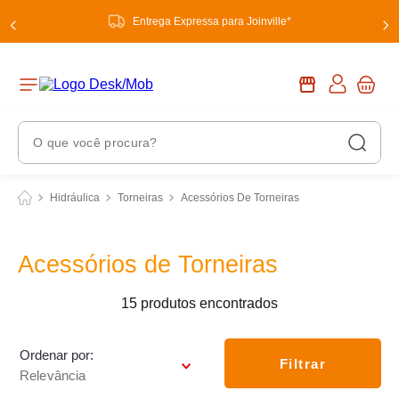
Entrega Expressa para Joinville*
O que você procura?
Termos Mais Buscados
Hidráulica
Torneiras
Acessórios De Torneiras
1
º
chuveiro
2
º
tinta
Acessórios de Torneiras
3
º
torneira
15
produtos
4
º
garrafa térmica
5
º
banheiro
Ordenar por
Filtrar
Relevância
6
º
luminária