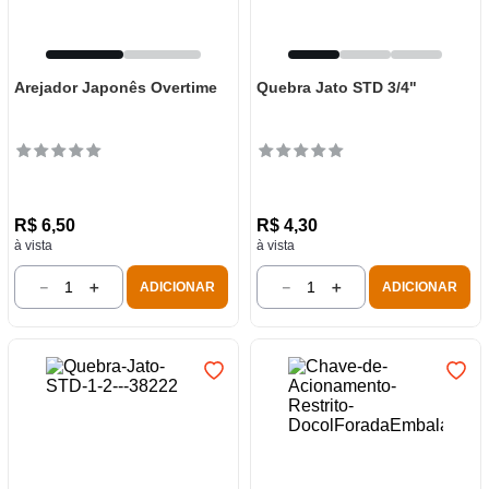
Arejador Japonês Overtime
Quebra Jato STD 3/4"
R$
6
,
50
R$
4
,
30
à vista
à vista
－
＋
－
＋
ADICIONAR
ADICIONAR