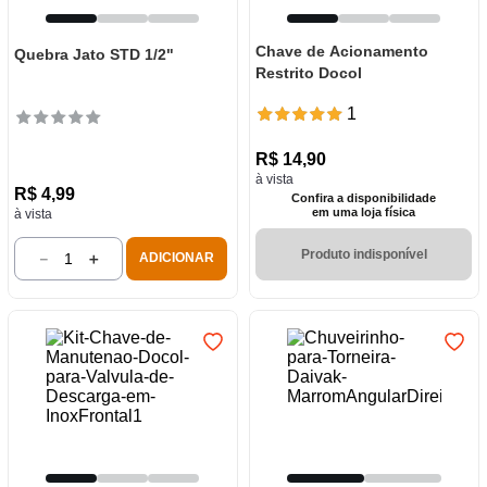
Chave de Acionamento
Quebra Jato STD 1/2"
Restrito Docol
1
R$
14
,
90
à vista
R$
4
,
99
Confira a disponibilidade
em uma loja física
à vista
Produto indisponível
－
＋
ADICIONAR