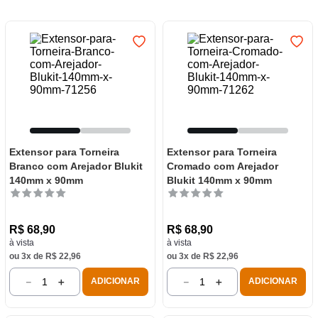
7
º
varal
8
º
panelas
9
º
caneca
10
º
frigideira multiflon
Extensor para Torneira
Extensor para Torneira
Branco com Arejador Blukit
Cromado com Arejador
140mm x 90mm
Blukit 140mm x 90mm
R$
68
,
90
R$
68
,
90
à vista
à vista
ou
3
x de
R$
22
,
96
ou
3
x de
R$
22
,
96
－
＋
－
＋
ADICIONAR
ADICIONAR