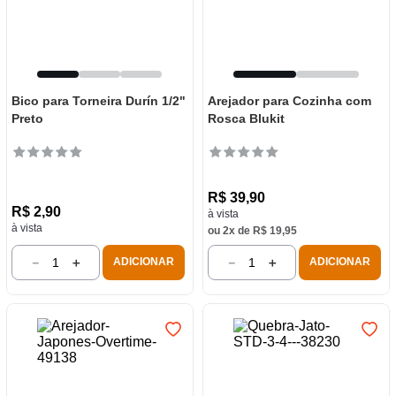
Bico para Torneira Durín 1/2"
Arejador para Cozinha com
Preto
Rosca Blukit
R$
39
,
90
R$
2
,
90
à vista
à vista
ou
2
x de
R$
19
,
95
－
＋
－
＋
ADICIONAR
ADICIONAR