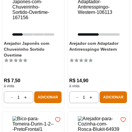
Arejador Japonês com
Arejador com Adaptador
Chuveirinho Sortido
Antirresspingo Western
Overtime
R$
7
,
50
R$
14
,
90
à vista
à vista
－
＋
－
＋
ADICIONAR
ADICIONAR