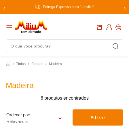
Entrega Expressa para Joinville*
O que você procura?
Termos Mais Buscados
Tintas
Fundos
Madeira
1
º
chuveiro
2
º
tinta
Madeira
3
º
torneira
6
produtos
4
º
garrafa térmica
5
º
banheiro
Ordenar por
Filtrar
Relevância
6
º
luminária