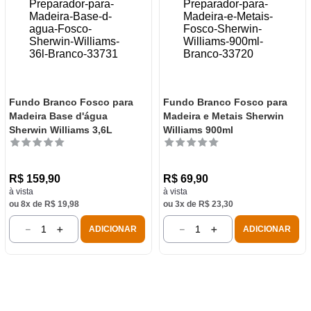
Fundo Branco Fosco para
Fundo Branco Fosco para
Madeira Base d'água
Madeira e Metais Sherwin
Sherwin Williams 3,6L
Williams 900ml
R$
159
,
90
R$
69
,
90
à vista
à vista
ou
8
x de
R$
19
,
98
ou
3
x de
R$
23
,
30
－
＋
－
＋
ADICIONAR
ADICIONAR