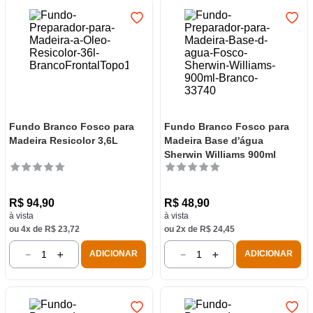
Fundo Branco Fosco para
Fundo Branco Fosco para
Madeira Resicolor 3,6L
Madeira Base d'água
Sherwin Williams 900ml
R$
94
,
90
R$
48
,
90
à vista
à vista
ou
4
x de
R$
23
,
72
ou
2
x de
R$
24
,
45
－
＋
－
＋
ADICIONAR
ADICIONAR