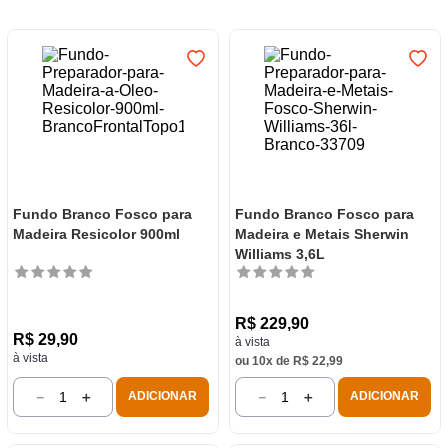
7
º
frigideira multiflon
8
º
panelas
9
º
varal
10
º
caneca
Fundo Branco Fosco para
Fundo Branco Fosco para
Madeira Resicolor 900ml
Madeira e Metais Sherwin
Williams 3,6L
R$
229
,
90
R$
29
,
90
à vista
à vista
ou
10
x de
R$
22
,
99
－
＋
－
＋
ADICIONAR
ADICIONAR