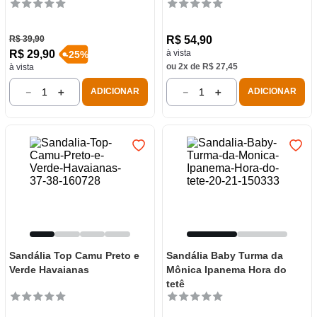
R$
39
,
90
R$
54
,
90
R$
29
,
90
à vista
-
25
%
ou
2
x de
R$
27
,
45
à vista
－
＋
－
＋
ADICIONAR
ADICIONAR
Sandália Top Camu Preto e
Sandália Baby Turma da
Verde Havaianas
Mônica Ipanema Hora do
tetê