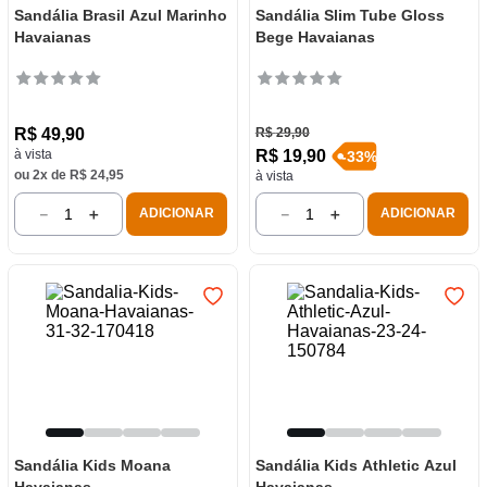
Sandália Brasil Azul Marinho
Sandália Slim Tube Gloss
Havaianas
Bege Havaianas
R$
49
,
90
R$
29
,
90
R$
19
,
90
à vista
-
33
%
ou
2
x de
R$
24
,
95
à vista
－
＋
－
＋
ADICIONAR
ADICIONAR
Sandália Kids Moana
Sandália Kids Athletic Azul