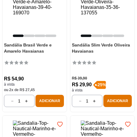
Sandália Brasil Verde e
Sandália Slim Verde Oliveira
Amarelo Havaianas
Havaianas
R$
54
,
90
R$
39
,
90
R$
29
,
90
à vista
-
25
%
ou
2
x de
R$
27
,
45
à vista
－
＋
－
＋
ADICIONAR
ADICIONAR