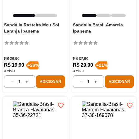
Sandália Rasteira Meu Sol
Sandália Brasil Amarela
Laranja Ipanema
Ipanema
R$
26
,
90
R$
37
,
90
R$
19
,
90
R$
29
,
90
-
26
%
-
21
%
à vista
à vista
－
＋
－
＋
ADICIONAR
ADICIONAR