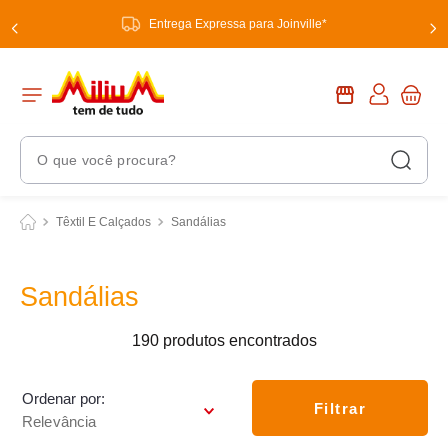
Entrega Expressa para Joinville*
O que você procura?
Termos Mais Buscados
Têxtil E Calçados
Sandálias
1
º
chuveiro
2
º
tinta
Sandálias
3
º
torneira
190
produtos
4
º
garrafa térmica
5
º
banheiro
Ordenar por
Filtrar
Relevância
6
º
luminária