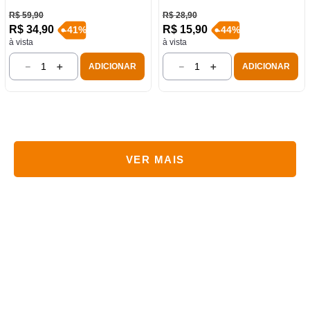
R$
59
,
90
R$
28
,
90
R$
34
,
90
R$
15
,
90
-
41
%
-
44
%
à vista
à vista
－
＋
－
＋
ADICIONAR
ADICIONAR