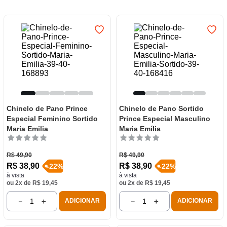
7
º
frigideira multiflon
8
º
panelas
9
º
varal
10
º
caneca
Chinelo de Pano Prince
Chinelo de Pano Sortido
Especial Feminino Sortido
Prince Especial Masculino
Maria Emilia
Maria Emília
R$
49
,
90
R$
49
,
90
R$
38
,
90
R$
38
,
90
-
22
%
-
22
%
à vista
à vista
ou
2
x de
R$
19
,
45
ou
2
x de
R$
19
,
45
－
＋
－
＋
ADICIONAR
ADICIONAR