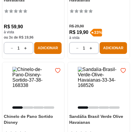
Havaianas
Havaianas
R$
59
,
90
R$
29
,
90
R$
19
,
90
à vista
-
33
%
ou
3
x de
R$
19
,
96
à vista
－
＋
－
＋
ADICIONAR
ADICIONAR
Chinelo de Pano Sortido
Sandália Brasil Verde Olive
Disney
Havaianas