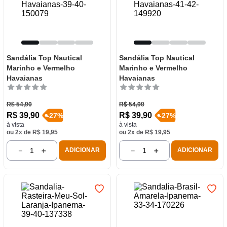
Sandália Top Nautical
Sandália Top Nautical
Marinho e Vermelho
Marinho e Vermelho
Havaianas
Havaianas
R$
54
,
90
R$
54
,
90
R$
39
,
90
R$
39
,
90
-
27
%
-
27
%
à vista
à vista
ou
2
x de
R$
19
,
95
ou
2
x de
R$
19
,
95
－
＋
－
＋
ADICIONAR
ADICIONAR