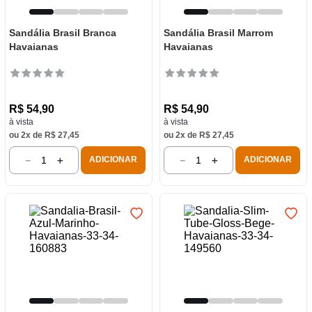
Sandália Brasil Branca
Sandália Brasil Marrom
Havaianas
Havaianas
R$
54
,
90
R$
54
,
90
à vista
à vista
ou
2
x de
R$
27
,
45
ou
2
x de
R$
27
,
45
－
＋
－
＋
ADICIONAR
ADICIONAR