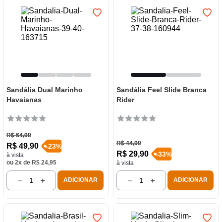
Sandália Dual Marinho
Sandália Feel Slide Branca
Havaianas
Rider
R$
64
,
90
R$
44
,
90
R$
49
,
90
-
23
%
R$
29
,
90
-
33
%
à vista
ou
2
x de
R$
24
,
95
à vista
－
＋
－
＋
ADICIONAR
ADICIONAR