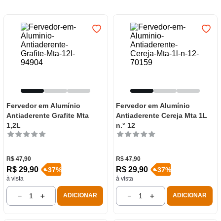
7
º
frigideira multiflon
8
º
panelas
9
º
varal
10
º
caneca
Fervedor em Alumínio
Fervedor em Alumínio
Antiaderente Grafite Mta
Antiaderente Cereja Mta 1L
1,2L
n.° 12
R$
47
,
90
R$
47
,
90
R$
29
,
90
R$
29
,
90
-
37
%
-
37
%
à vista
à vista
－
＋
－
＋
ADICIONAR
ADICIONAR