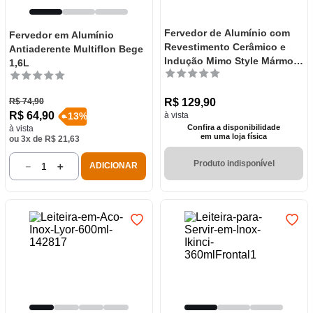
Fervedor de Alumínio com
Fervedor em Alumínio
Revestimento Cerâmico e
Antiaderente Multiflon Bege
Indução Mimo Style Mármol
1,6L
14cm
R$
74
,
90
R$
129
,
90
R$
64
,
90
-
13
%
à vista
Confira a disponibilidade
à vista
em uma loja física
ou
3
x de
R$
21
,
63
Produto indisponível
－
＋
ADICIONAR