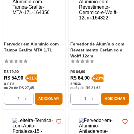
Fervedor em Alumínio com
Fervedor de Alumínio com
Tampa Grafite MTA 1,7L
Revestimento Cerâmico e
Wolff 12cm
R$
79
,
90
R$
84
,
90
R$
54
,
90
R$
64
,
90
-
31
%
-
23
%
à vista
à vista
ou
2
x de
R$
27
,
45
ou
3
x de
R$
21
,
63
－
＋
－
＋
ADICIONAR
ADICIONAR