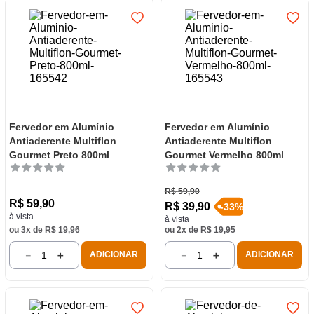
Fervedor em Alumínio
Fervedor em Alumínio
Antiaderente Multiflon
Antiaderente Multiflon
Gourmet Preto 800ml
Gourmet Vermelho 800ml
R$
59
,
90
R$
59
,
90
R$
39
,
90
-
33
%
à vista
à vista
ou
3
x de
R$
19
,
96
ou
2
x de
R$
19
,
95
－
＋
－
＋
ADICIONAR
ADICIONAR