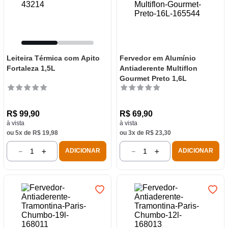
Leiteira Térmica com Apito
Fervedor em Alumínio
Fortaleza 1,5L
Antiaderente Multiflon
Gourmet Preto 1,6L
R$
99
,
90
R$
69
,
90
à vista
à vista
ou
5
x de
R$
19
,
98
ou
3
x de
R$
23
,
30
－
＋
－
＋
ADICIONAR
ADICIONAR