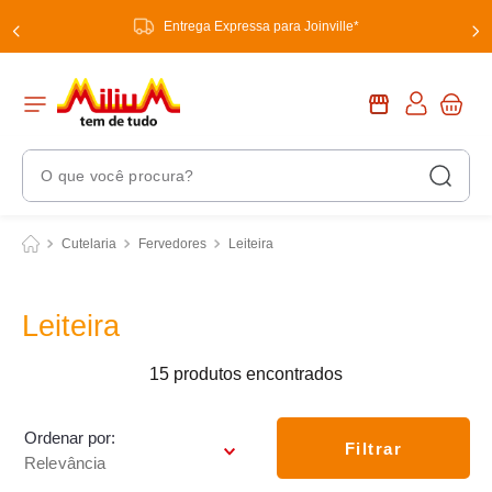
Entrega Expressa para Joinville*
O que você procura?
Termos Mais Buscados
Cutelaria
Fervedores
Leiteira
1
º
chuveiro
2
º
tinta
Leiteira
3
º
torneira
15
produtos
4
º
garrafa térmica
5
º
banheiro
Ordenar por
Filtrar
Relevância
6
º
luminária