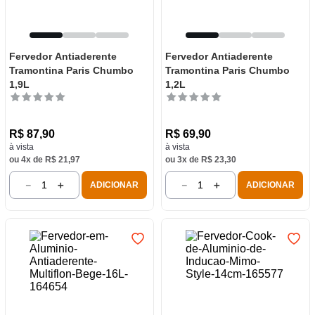
Fervedor Antiaderente
Fervedor Antiaderente
Tramontina Paris Chumbo
Tramontina Paris Chumbo
1,9L
1,2L
R$
87
,
90
R$
69
,
90
à vista
à vista
ou
4
x de
R$
21
,
97
ou
3
x de
R$
23
,
30
－
＋
－
＋
ADICIONAR
ADICIONAR