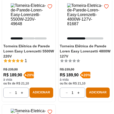
Torneira Elétrica de Parede
Torneira Elétrica de Parede
Loren Easy Lorenzetti 5500W
Loren Easy Lorenzetti 4800W
220V
127V
1
R$
239
,
90
R$
239
,
90
R$
189
,
90
R$
189
,
90
-
20
%
-
20
%
à vista
à vista
ou
9
x de
R$
21
,
10
ou
9
x de
R$
21
,
10
－
＋
－
＋
ADICIONAR
ADICIONAR