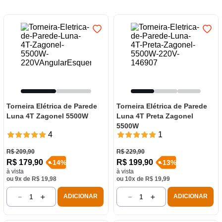
7
º
frigideira multiflon
8
º
panelas
9
º
varal
10
º
caneca
Torneira Elétrica de Parede
Torneira Elétrica de Parede
Luna 4T Zagonel 5500W
Luna 4T Preta Zagonel
5500W
4
1
R$
209
,
90
R$
229
,
90
R$
179
,
90
R$
199
,
90
-
14
%
-
13
%
à vista
à vista
ou
9
x de
R$
19
,
98
ou
10
x de
R$
19
,
99
－
＋
－
＋
ADICIONAR
ADICIONAR