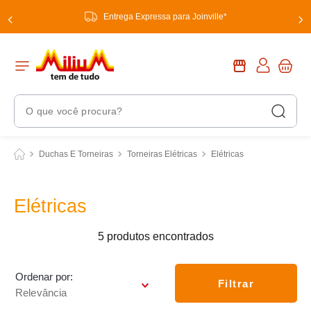
Entrega Expressa para Joinville*
O que você procura?
Termos Mais Buscados
Duchas E Torneiras
Torneiras Elétricas
Elétricas
1
º
chuveiro
2
º
tinta
Elétricas
3
º
torneira
5
produtos
4
º
garrafa térmica
5
º
banheiro
Ordenar por
Filtrar
Relevância
6
º
luminária