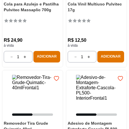
Cola para Azulejo e Pastilha
Cola Vinil Multiuso Pulvitec
Pulvitec Massaplic 700g
17g
R$
24
,
90
R$
12
,
50
à vista
à vista
－
＋
－
＋
ADICIONAR
ADICIONAR
Removedor Tira Grude
Adesivo de Montagem