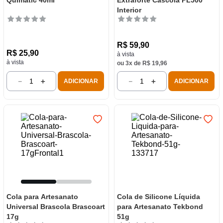
Quimatic 40ml
Extraforte Cascola PL500
Interior
R$
59
,
90
R$
25
,
90
à vista
à vista
ou
3
x de
R$
19
,
96
－
＋
－
＋
ADICIONAR
ADICIONAR
Cola para Artesanato
Cola de Silicone Líquida
Universal Brascola Brascoart
para Artesanato Tekbond
17g
51g