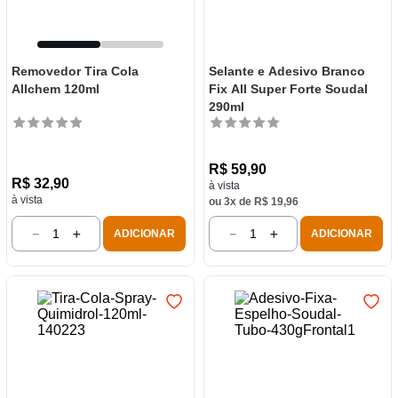
Removedor Tira Cola
Selante e Adesivo Branco
Allchem 120ml
Fix All Super Forte Soudal
290ml
R$
59
,
90
R$
32
,
90
à vista
à vista
ou
3
x de
R$
19
,
96
－
＋
－
＋
ADICIONAR
ADICIONAR