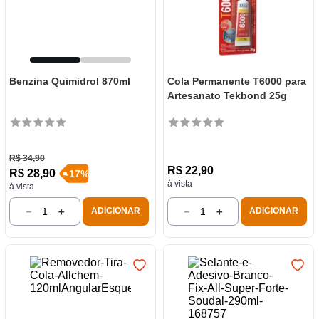
Benzina Quimidrol 870ml
Cola Permanente T6000 para
Artesanato Tekbond 25g
R$
34
,
90
R$
22
,
90
R$
28
,
90
-
17
%
à vista
à vista
－
＋
－
＋
ADICIONAR
ADICIONAR