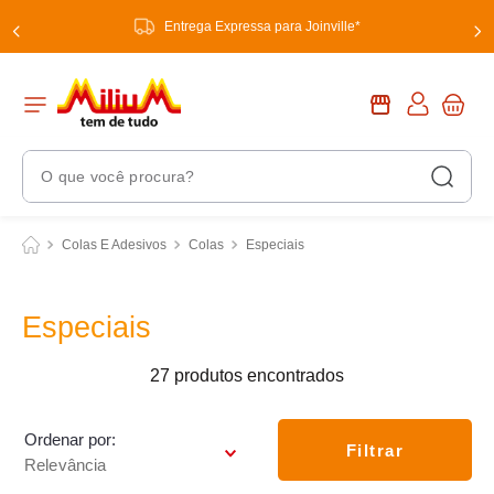
Entrega Expressa para Joinville*
O que você procura?
Termos Mais Buscados
Colas E Adesivos
Colas
Especiais
1
º
chuveiro
2
º
tinta
Especiais
3
º
torneira
27
produtos
4
º
garrafa térmica
5
º
banheiro
Ordenar por
Filtrar
Relevância
6
º
luminária