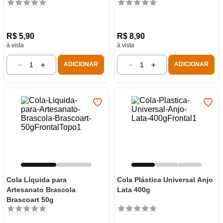
R$
5
,
90
R$
8
,
90
à vista
à vista
－
＋
－
＋
ADICIONAR
ADICIONAR
Cola Líquida para
Cola Plástica Universal Anjo
Artesanato Brascola
Lata 400g
Brascoart 50g