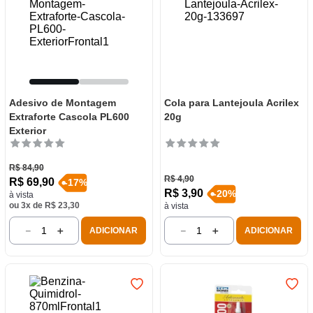
Adesivo de Montagem
Cola para Lantejoula Acrilex
Extraforte Cascola PL600
20g
Exterior
R$
84
,
90
R$
4
,
90
R$
69
,
90
-
17
%
R$
3
,
90
-
20
%
à vista
ou
3
x de
R$
23
,
30
à vista
－
＋
－
＋
ADICIONAR
ADICIONAR