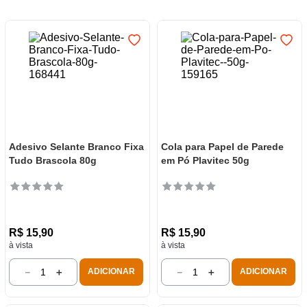
7
º
frigideira multiflon
8
º
panelas
9
º
varal
10
º
caneca
Adesivo Selante Branco Fixa
Cola para Papel de Parede
Tudo Brascola 80g
em Pó Plavitec 50g
R$
15
,
90
R$
15
,
90
à vista
à vista
－
＋
－
＋
ADICIONAR
ADICIONAR