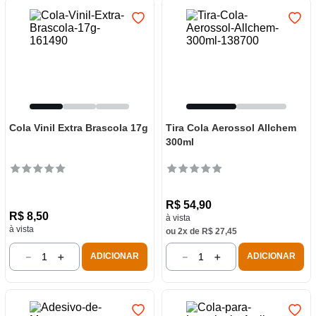
Cola Vinil Extra Brascola 17g
Tira Cola Aerossol Allchem
300ml
R$
54
,
90
R$
8
,
50
à vista
à vista
ou
2
x de
R$
27
,
45
－
＋
－
＋
ADICIONAR
ADICIONAR