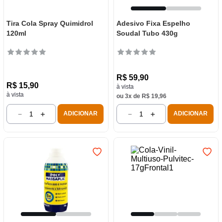
Tira Cola Spray Quimidrol
Adesivo Fixa Espelho
120ml
Soudal Tubo 430g
R$
59
,
90
R$
15
,
90
à vista
à vista
ou
3
x de
R$
19
,
96
－
＋
－
＋
ADICIONAR
ADICIONAR