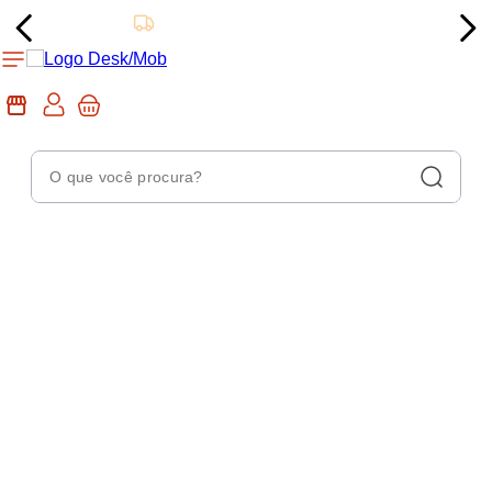
Entrega Expressa para Joinville*
O que você procura?
Termos Mais Buscados
1
º
chuveiro
2
º
tinta
3
º
torneira
4
º
frigideira multiflon
5
º
garrafa térmica
6
º
banheiro