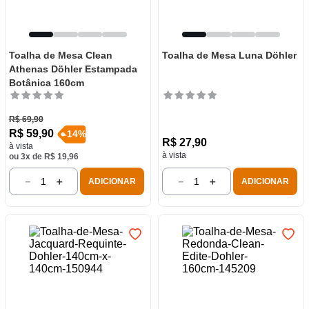
Toalha de Mesa Clean
Toalha de Mesa Luna Döhler
Athenas Döhler Estampada
Botânica 160cm
R$
69
,
90
R$
59
,
90
-
14
%
R$
27
,
90
à vista
à vista
ou
3
x de
R$
19
,
96
－
＋
－
＋
ADICIONAR
ADICIONAR