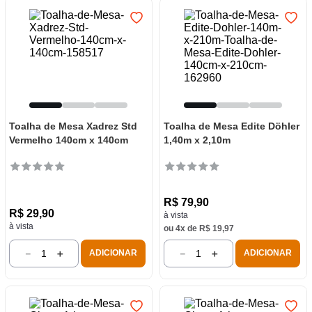
Toalha de Mesa Xadrez Std
Toalha de Mesa Edite Döhler
Vermelho 140cm x 140cm
1,40m x 2,10m
R$
79
,
90
R$
29
,
90
à vista
à vista
ou
4
x de
R$
19
,
97
－
＋
－
＋
ADICIONAR
ADICIONAR