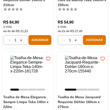
Requinte Döhler 140cm x
Café da Manhã Teka 140cm x
210cm
250cm
R$
84
,
90
R$
54
,
90
à vista
à vista
ou
4
x de
R$
21
,
22
ou
2
x de
R$
27
,
45
－
＋
－
＋
ADICIONAR
ADICIONAR
Toalha de Mesa Elegance
Toalha de Mesa Jacquard
Sempre Limpa Teka 140m x
Requinte Döhler 160cm x
220m
270cm