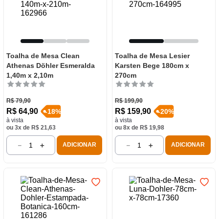
Toalha de Mesa Clean
Toalha de Mesa Lesier
Athenas Döhler Esmeralda
Karsten Bege 180cm x
1,40m x 2,10m
270cm
R$
79
,
90
R$
199
,
90
R$
64
,
90
R$
159
,
90
-
18
%
-
20
%
à vista
à vista
ou
3
x de
R$
21
,
63
ou
8
x de
R$
19
,
98
－
＋
－
＋
ADICIONAR
ADICIONAR