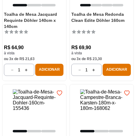
Toalha de Mesa Jacquard
Toalha de Mesa Redonda
Requinte Döhler 140cm x
Clean Edite Döhler 160cm
140cm
R$
64
,
90
R$
69
,
90
à vista
à vista
ou
3
x de
R$
21
,
63
ou
3
x de
R$
23
,
30
－
＋
－
＋
ADICIONAR
ADICIONAR