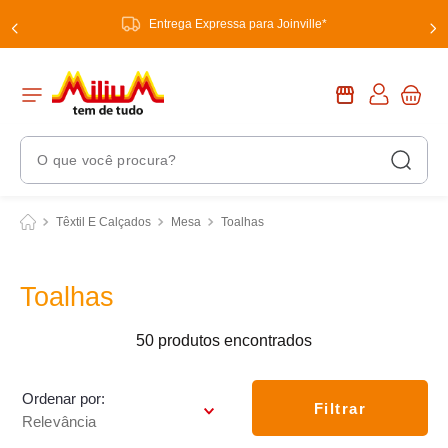
Entrega Expressa para Joinville*
O que você procura?
Termos Mais Buscados
Têxtil E Calçados
Mesa
Toalhas
1
º
chuveiro
2
º
tinta
Toalhas
3
º
torneira
50
produtos
4
º
garrafa térmica
5
º
banheiro
Ordenar por
Filtrar
Relevância
6
º
luminária