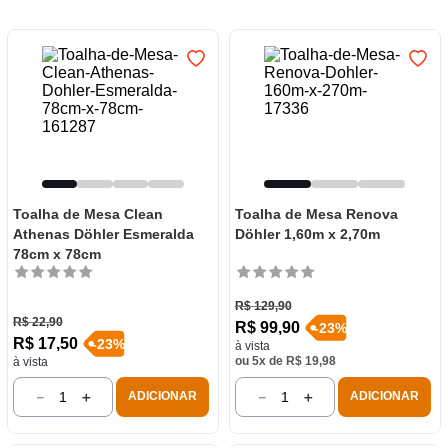
7
º
frigideira multiflon
8
º
panelas
9
º
varal
10
º
caneca
Toalha de Mesa Clean
Toalha de Mesa Renova
Athenas Döhler Esmeralda
Döhler 1,60m x 2,70m
78cm x 78cm
R$
129
,
90
R$
22
,
90
R$
99
,
90
-
23
%
R$
17
,
50
-
23
%
à vista
ou
5
x de
R$
19
,
98
à vista
－
＋
－
＋
ADICIONAR
ADICIONAR