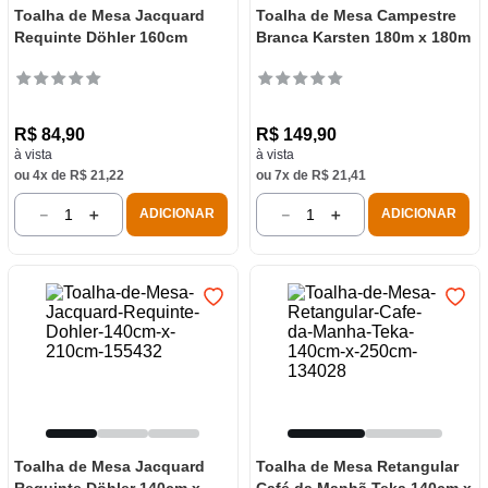
Toalha de Mesa Jacquard
Toalha de Mesa Campestre
Requinte Döhler 160cm
Branca Karsten 180m x 180m
R$
84
,
90
R$
149
,
90
à vista
à vista
ou
4
x de
R$
21
,
22
ou
7
x de
R$
21
,
41
－
＋
－
＋
ADICIONAR
ADICIONAR
Toalha de Mesa Jacquard
Toalha de Mesa Retangular