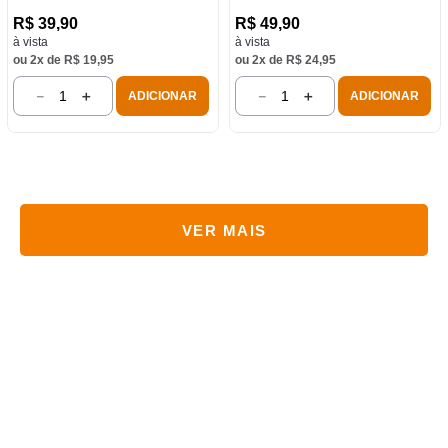
R$
39
,
90
R$
49
,
90
à vista
à vista
ou
2
x de
R$
19
,
95
ou
2
x de
R$
24
,
95
－
＋
－
＋
ADICIONAR
ADICIONAR