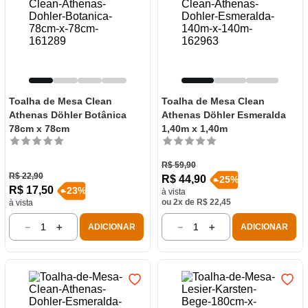
Toalha de Mesa Clean
Toalha de Mesa Clean
Athenas Döhler Botânica
Athenas Döhler Esmeralda
78cm x 78cm
1,40m x 1,40m
R$
59
,
90
R$
22
,
90
R$
44
,
90
-
25
%
R$
17
,
50
-
23
%
à vista
ou
2
x de
R$
22
,
45
à vista
－
＋
－
＋
ADICIONAR
ADICIONAR