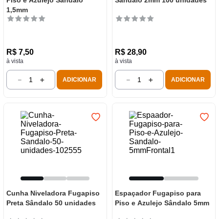
Piso e Azulejo Sândalo
Sândalo 2mm 100 unidades
1,5mm
R$
7
,
50
R$
28
,
90
à vista
à vista
－
＋
－
＋
ADICIONAR
ADICIONAR
Cunha Niveladora Fugapiso
Espaçador Fugapiso para
Preta Sândalo 50 unidades
Piso e Azulejo Sândalo 5mm