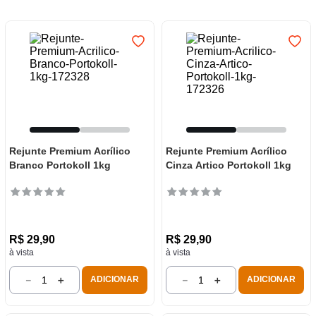
7
º
frigideira multiflon
8
º
panelas
9
º
varal
10
º
caneca
Rejunte Premium Acrílico
Rejunte Premium Acrílico
Branco Portokoll 1kg
Cinza Artico Portokoll 1kg
R$
29
,
90
R$
29
,
90
à vista
à vista
－
＋
－
＋
ADICIONAR
ADICIONAR