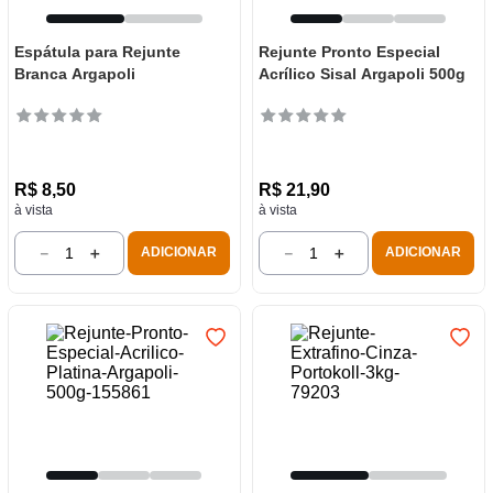
Espátula para Rejunte
Rejunte Pronto Especial
Branca Argapoli
Acrílico Sisal Argapoli 500g
R$
8
,
50
R$
21
,
90
à vista
à vista
－
＋
－
＋
ADICIONAR
ADICIONAR