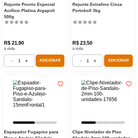
Rejunte Pronto Especial
Rejunte Extrafino Cinza
Acrílico Platina Argapoli
Portokoll 3kg
500g
R$
21
,
90
R$
23
,
50
à vista
à vista
－
＋
－
＋
ADICIONAR
ADICIONAR
Espaçador Fugapiso para
Clipe Nivelador de Piso