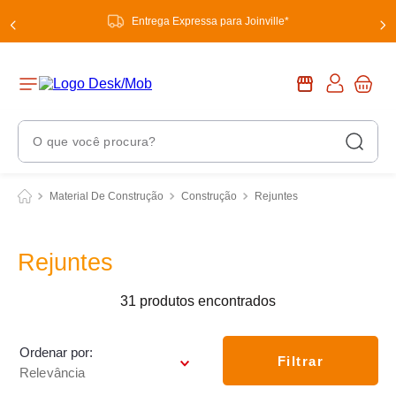
Entrega Expressa para Joinville*
O que você procura?
Termos Mais Buscados
Material De Construção
Construção
Rejuntes
1
º
chuveiro
2
º
tinta
Rejuntes
3
º
torneira
31
produtos
4
º
garrafa térmica
5
º
banheiro
Ordenar por
Filtrar
Relevância
6
º
luminária