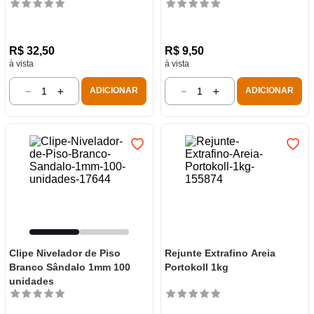
R$
32
,
50
R$
9
,
50
à vista
à vista
－
＋
－
＋
ADICIONAR
ADICIONAR
Clipe Nivelador de Piso
Rejunte Extrafino Areia
Branco Sândalo 1mm 100
Portokoll 1kg
unidades