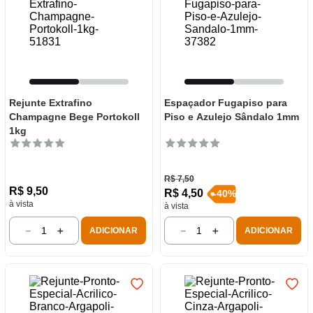
Rejunte Extrafino
Espaçador Fugapiso para
Champagne Bege Portokoll
Piso e Azulejo Sândalo 1mm
1kg
R$
7
,
50
R$
9
,
50
R$
4
,
50
-
40
%
à vista
à vista
－
＋
－
＋
ADICIONAR
ADICIONAR