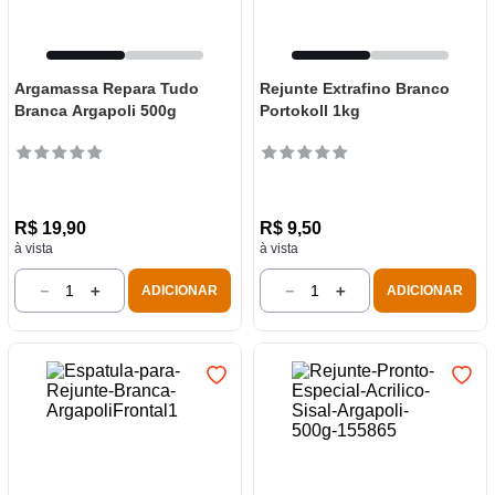
Argamassa Repara Tudo
Rejunte Extrafino Branco
Branca Argapoli 500g
Portokoll 1kg
R$
19
,
90
R$
9
,
50
à vista
à vista
－
＋
－
＋
ADICIONAR
ADICIONAR