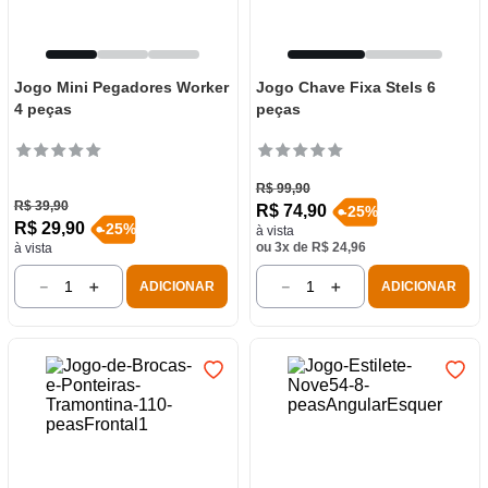
Jogo Mini Pegadores Worker
Jogo Chave Fixa Stels 6
4 peças
peças
R$
99
,
90
R$
39
,
90
R$
74
,
90
-
25
%
R$
29
,
90
-
25
%
à vista
ou
3
x de
R$
24
,
96
à vista
－
＋
－
＋
ADICIONAR
ADICIONAR