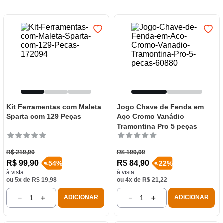
7
º
luminária
8
º
panelas
9
º
varal
10
º
caneca
Kit Ferramentas com Maleta
Jogo Chave de Fenda em
Sparta com 129 Peças
Aço Cromo Vanádio
Tramontina Pro 5 peças
R$
219
,
90
R$
109
,
90
R$
99
,
90
R$
84
,
90
-
54
%
-
22
%
à vista
à vista
ou
5
x de
R$
19
,
98
ou
4
x de
R$
21
,
22
－
＋
－
＋
ADICIONAR
ADICIONAR