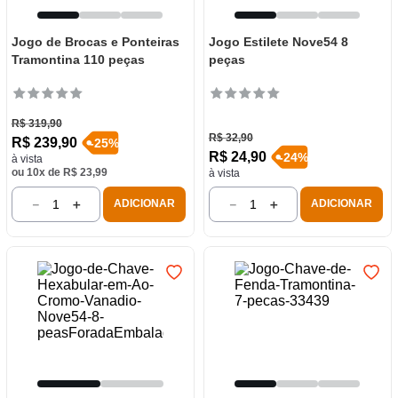
Jogo de Brocas e Ponteiras
Jogo Estilete Nove54 8
Tramontina 110 peças
peças
R$
319
,
90
R$
32
,
90
R$
239
,
90
-
25
%
R$
24
,
90
-
24
%
à vista
ou
10
x de
R$
23
,
99
à vista
－
＋
－
＋
ADICIONAR
ADICIONAR