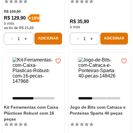
R$
159
,
90
R$
129
,
90
-
18
%
R$
35
,
90
à vista
à vista
ou
6
x de
R$
21
,
65
－
＋
－
＋
ADICIONAR
ADICIONAR
Kit Ferramentas com Caixa
Jogo de Bits com Catraca e
Plásticas Robust com 16
Ponteiras Sparta 40 peças
peças