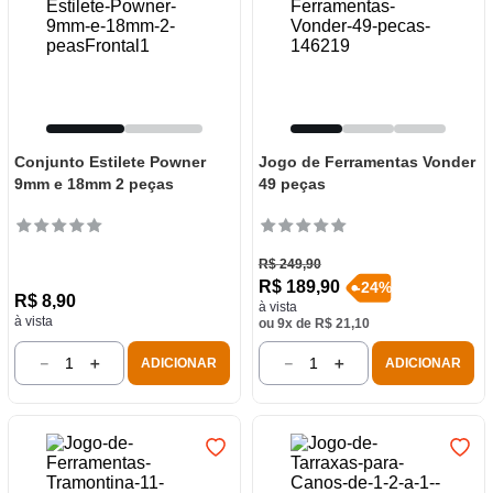
Conjunto Estilete Powner
Jogo de Ferramentas Vonder
9mm e 18mm 2 peças
49 peças
R$
249
,
90
R$
189
,
90
-
24
%
R$
8
,
90
à vista
à vista
ou
9
x de
R$
21
,
10
－
＋
－
＋
ADICIONAR
ADICIONAR