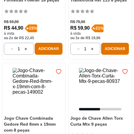
Ponteiras Powner 16 peças
Tramontina Ref 113 6 peças
R$
59
,
90
R$
75
,
90
R$
44
,
90
R$
59
,
90
-
25
%
-
21
%
à vista
à vista
ou
2
x de
R$
22
,
45
ou
3
x de
R$
19
,
96
－
＋
－
＋
ADICIONAR
ADICIONAR
Jogo Chave Combinada
Jogo de Chave Allen Torx
Gedore Red 8mm x 19mm
Curta Mtx 9 peças
com 8 peças