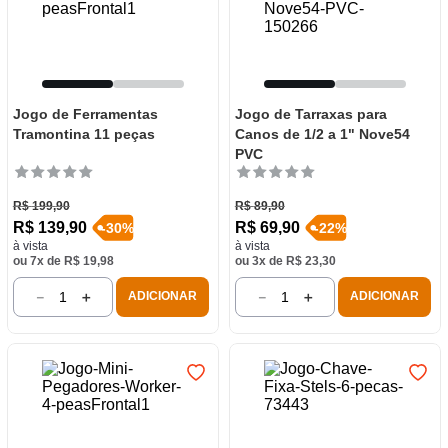
Jogo de Ferramentas
Jogo de Tarraxas para
Tramontina 11 peças
Canos de 1/2 a 1" Nove54
PVC
R$
199
,
90
R$
89
,
90
R$
139
,
90
R$
69
,
90
-
30
%
-
22
%
à vista
à vista
ou
7
x de
R$
19
,
98
ou
3
x de
R$
23
,
30
－
＋
－
＋
ADICIONAR
ADICIONAR