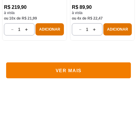
R$
219
,
90
R$
89
,
90
à vista
à vista
ou
10
x de
R$
21
,
99
ou
4
x de
R$
22
,
47
－
＋
－
＋
ADICIONAR
ADICIONAR