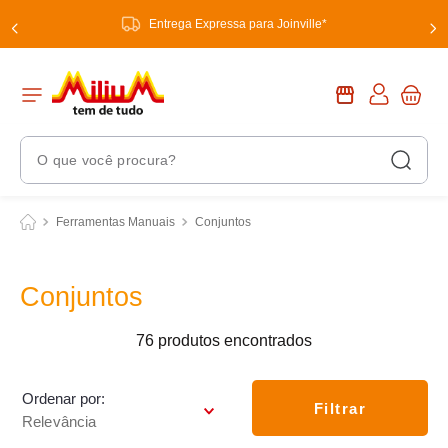
Entrega Expressa para Joinville*
O que você procura?
Termos Mais Buscados
Ferramentas Manuais
Conjuntos
1
º
chuveiro
2
º
tinta
Conjuntos
3
º
torneira
76
produtos
4
º
frigideira multiflon
5
º
garrafa térmica
Ordenar por
Filtrar
Relevância
6
º
banheiro