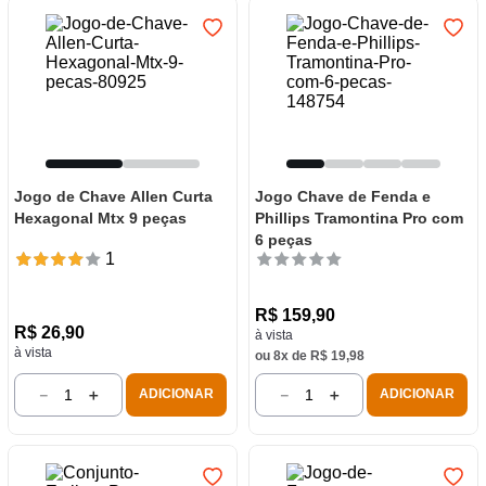
Jogo de Chave Allen Curta
Jogo Chave de Fenda e
Hexagonal Mtx 9 peças
Phillips Tramontina Pro com
6 peças
1
R$
159
,
90
R$
26
,
90
à vista
à vista
ou
8
x de
R$
19
,
98
－
＋
－
＋
ADICIONAR
ADICIONAR