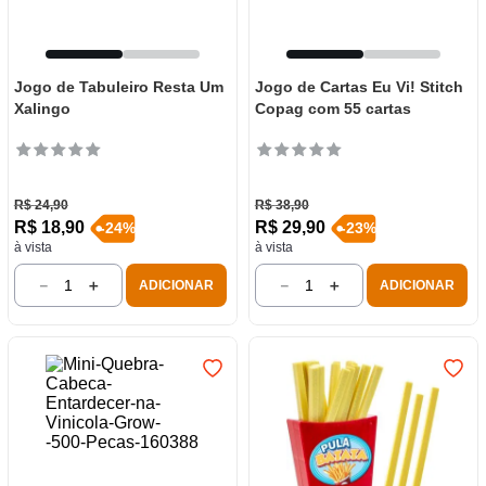
Jogo de Tabuleiro Resta Um
Jogo de Cartas Eu Vi! Stitch
Xalingo
Copag com 55 cartas
R$
24
,
90
R$
38
,
90
R$
18
,
90
R$
29
,
90
-
24
%
-
23
%
à vista
à vista
－
＋
－
＋
ADICIONAR
ADICIONAR