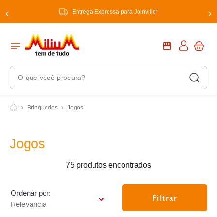
Entrega Expressa para Joinville*
O que você procura?
Termos Mais Buscados
Brinquedos
Jogos
1
º
chuveiro
2
º
tinta
Jogos
3
º
torneira
75
produtos
4
º
garrafa térmica
5
º
banheiro
Ordenar por
Filtrar
Relevância
6
º
luminária