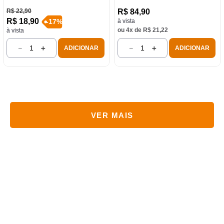
R$
22
,
90
R$
84
,
90
R$
18
,
90
à vista
-
17
%
ou
4
x de
R$
21
,
22
à vista
－
＋
－
＋
ADICIONAR
ADICIONAR