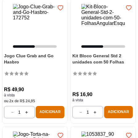
Jogo Clue Grab and Go
Kit Bloco General Std 2
Hasbro
unidades com 50 Folhas
R$
49
,
90
R$
16
,
90
à vista
à vista
ou
2
x de
R$
24
,
95
－
＋
－
＋
ADICIONAR
ADICIONAR