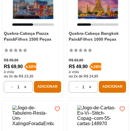
Quebra-Cabeça Piazza
Quebra-Cabeça Bangkok
Pais&Filhos 1500 Peças
Pais&Filhos 1000 Peças
R$
99
,
90
R$
69
,
90
R$
69
,
90
R$
49
,
90
-
30
%
-
28
%
à vista
à vista
ou
3
x de
R$
23
,
30
ou
2
x de
R$
24
,
95
－
＋
－
＋
ADICIONAR
ADICIONAR