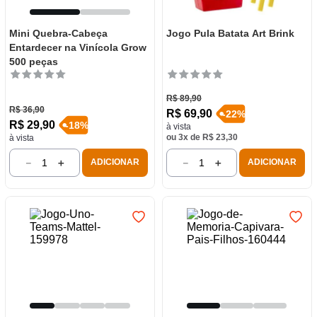
Mini Quebra-Cabeça
Jogo Pula Batata Art Brink
Entardecer na Vinícola Grow
500 peças
R$
89
,
90
R$
36
,
90
R$
69
,
90
-
22
%
R$
29
,
90
-
18
%
à vista
ou
3
x de
R$
23
,
30
à vista
－
＋
－
＋
ADICIONAR
ADICIONAR