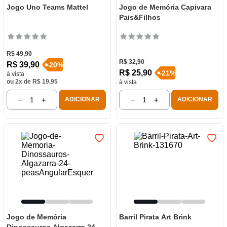
Jogo Uno Teams Mattel
Jogo de Memória Capivara
Pais&Filhos
R$
49
,
90
R$
32
,
90
R$
39
,
90
-
20
%
R$
25
,
90
-
21
%
à vista
ou
2
x de
R$
19
,
95
à vista
－
＋
－
＋
ADICIONAR
ADICIONAR
Jogo de Memória
Barril Pirata Art Brink