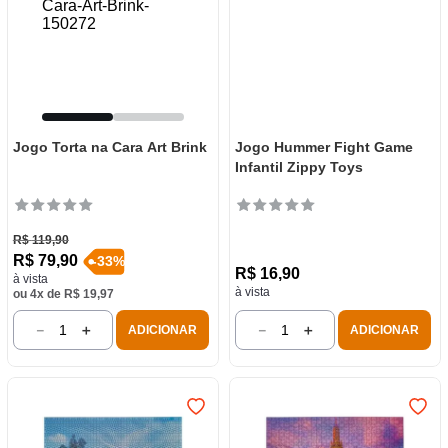
Jogo Torta na Cara Art Brink
Jogo Hummer Fight Game
Infantil Zippy Toys
R$
119
,
90
R$
79
,
90
-
33
%
R$
16
,
90
à vista
à vista
ou
4
x de
R$
19
,
97
－
＋
－
＋
ADICIONAR
ADICIONAR