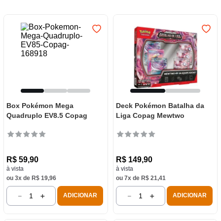
7
º
frigideira multiflon
8
º
panelas
9
º
varal
10
º
caneca
Box Pokémon Mega
Deck Pokémon Batalha da
Quadruplo EV8.5 Copag
Liga Copag Mewtwo
R$
59
,
90
R$
149
,
90
à vista
à vista
ou
3
x de
R$
19
,
96
ou
7
x de
R$
21
,
41
－
＋
－
＋
ADICIONAR
ADICIONAR