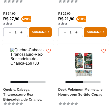
R$
34
,
90
R$
26
,
90
R$
27
,
90
R$
21
,
90
-
20
%
-
18
%
à vista
à vista
－
＋
－
＋
ADICIONAR
ADICIONAR
Quebra-Cabeça
Deck Pokémon Melmetal e
Tiranossauro Rex
Houndoom Sortido Copag
Brincadeira de Criança