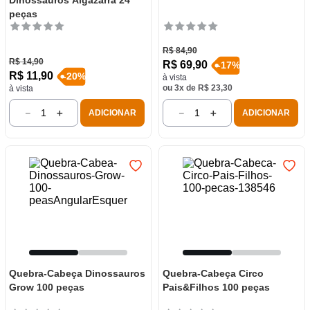
Dinossauros Algazarra 24
peças
R$
84
,
90
R$
14
,
90
R$
69
,
90
-
17
%
R$
11
,
90
-
20
%
à vista
ou
3
x de
R$
23
,
30
à vista
－
＋
－
＋
ADICIONAR
ADICIONAR
Quebra-Cabeça Dinossauros
Quebra-Cabeça Circo
Grow 100 peças
Pais&Filhos 100 peças