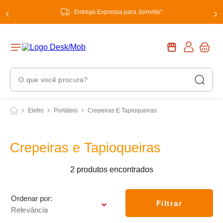
Entrega Expressa para Joinville*
O que você procura?
Termos Mais Buscados
Eletro
Portáteis
Crepeiras E Tapioqueiras
1
º
chuveiro
2
º
tinta
Crepeiras e Tapioqueiras
3
º
torneira
2
produtos
4
º
garrafa térmica
5
º
banheiro
Ordenar por
Filtrar
Relevância
6
º
luminária