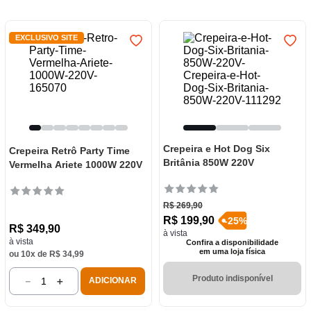
7
º
varal
8
º
panelas
EXCLUSIVO SITE
9
º
caneca
10
º
lâmpada
Crepeira e Hot Dog Six
Crepeira Retrô Party Time
Britânia 850W 220V
Vermelha Ariete 1000W 220V
R$
269
,
90
R$
199
,
90
-
25
%
R$
349
,
90
à vista
à vista
Confira a disponibilidade
em uma loja física
ou
10
x de
R$
34
,
99
Produto indisponível
－
＋
ADICIONAR