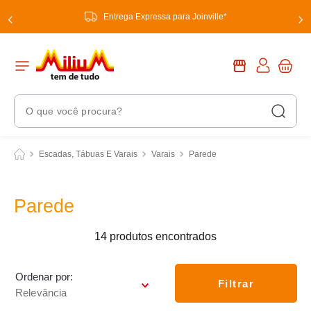
Entrega Expressa para Joinville*
O que você procura?
Termos Mais Buscados
Escadas, Tábuas E Varais
Varais
Parede
1
º
chuveiro
2
º
tinta
Parede
3
º
torneira
14
produtos
4
º
garrafa térmica
5
º
banheiro
Ordenar por
Filtrar
Relevância
6
º
luminária