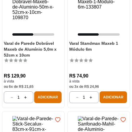
Varal de Parede Dobrável
Varal Standmax Maxeb 1
Maxeb de Alumínio 5,0m x
Módulo 6m
52cm x 10cm
R$
129
,
90
R$
74
,
90
à vista
à vista
ou
6
x de
R$
21
,
65
ou
3
x de
R$
24
,
96
－
＋
－
＋
ADICIONAR
ADICIONAR