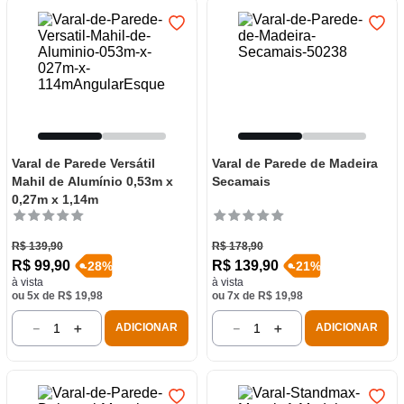
Varal de Parede Versátil
Varal de Parede de Madeira
Mahil de Alumínio 0,53m x
Secamais
0,27m x 1,14m
R$
139
,
90
R$
178
,
90
R$
99
,
90
R$
139
,
90
-
28
%
-
21
%
à vista
à vista
ou
5
x de
R$
19
,
98
ou
7
x de
R$
19
,
98
－
＋
－
＋
ADICIONAR
ADICIONAR