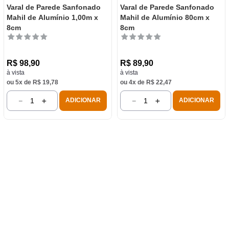
Varal de Parede Sanfonado
Varal de Parede Sanfonado
Mahil de Alumínio 1,00m x
Mahil de Alumínio 80cm x
8cm
8cm
R$
98
,
90
R$
89
,
90
à vista
à vista
ou
5
x de
R$
19
,
78
ou
4
x de
R$
22
,
47
－
＋
－
＋
ADICIONAR
ADICIONAR