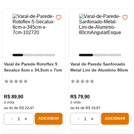
7
º
frigideira multiflon
8
º
panelas
9
º
varal
10
º
caneca
Varal de Parede Rotoflex 5
Varal de Parede Sanfonado
Secalux 6cm x 34,5cm x 7cm
Metal Lini de Alumínio 80cm
R$
89
,
90
R$
79
,
90
à vista
à vista
ou
4
x de
R$
22
,
47
ou
4
x de
R$
19
,
97
－
＋
－
＋
ADICIONAR
ADICIONAR