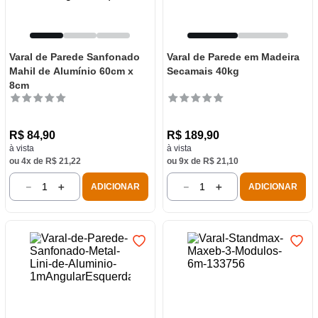
Varal de Parede Sanfonado
Varal de Parede em Madeira
Mahil de Alumínio 60cm x
Secamais 40kg
8cm
R$
84
,
90
R$
189
,
90
à vista
à vista
ou
4
x de
R$
21
,
22
ou
9
x de
R$
21
,
10
－
＋
－
＋
ADICIONAR
ADICIONAR