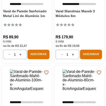
Varal de Parede Sanfonado
Varal Standmax Maxeb 3
Metal Lini de Alumínio 1m
Módulos 6m
R$
89
,
90
R$
179
,
90
à vista
à vista
ou
4
x de
R$
22
,
47
ou
9
x de
R$
19
,
98
－
＋
－
＋
ADICIONAR
ADICIONAR