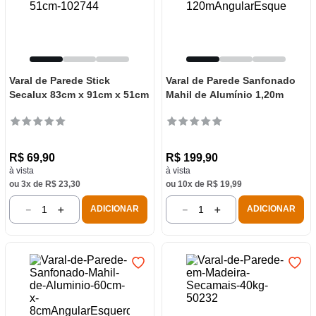
Varal de Parede Stick
Varal de Parede Sanfonado
Secalux 83cm x 91cm x 51cm
Mahil de Alumínio 1,20m
R$
69
,
90
R$
199
,
90
à vista
à vista
ou
3
x de
R$
23
,
30
ou
10
x de
R$
19
,
99
－
＋
－
＋
ADICIONAR
ADICIONAR