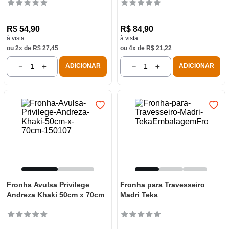
R$
54
,
90
R$
84
,
90
à vista
à vista
ou
2
x de
R$
27
,
45
ou
4
x de
R$
21
,
22
－
＋
－
＋
ADICIONAR
ADICIONAR
Fronha Avulsa Privilege
Fronha para Travesseiro
Andreza Khaki 50cm x 70cm
Madri Teka