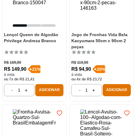
Lençol Queen de Algodão
Jogo de Fronhas Vida Bela
Privilege Andreza Branco
Kacyumara 50cm x 90cm 2
peças
R$
189
,
90
R$
119
,
90
R$
149
,
90
R$
94
,
90
-
21
%
-
20
%
à vista
à vista
ou
7
x de
R$
21
,
41
ou
4
x de
R$
23
,
72
－
＋
－
＋
ADICIONAR
ADICIONAR