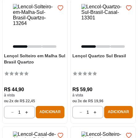
Lençol Solteiro em Malha Sul
Lençol Quartzo Sul Brasil
Brasil Quartzo
R$
44
,
90
R$
59
,
90
à vista
à vista
ou
2
x de
R$
22
,
45
ou
3
x de
R$
19
,
96
－
＋
－
＋
ADICIONAR
ADICIONAR