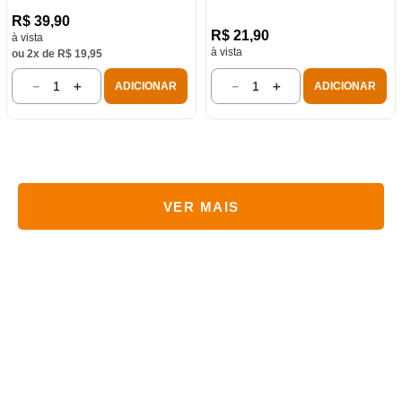
R$
39
,
90
R$
21
,
90
à vista
à vista
ou
2
x de
R$
19
,
95
－
＋
－
＋
ADICIONAR
ADICIONAR