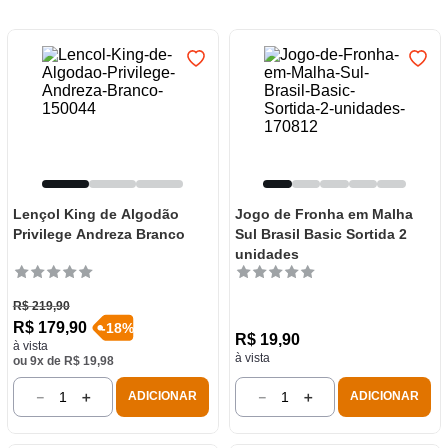
7
º
frigideira multiflon
8
º
panelas
9
º
varal
10
º
caneca
Lençol King de Algodão
Jogo de Fronha em Malha
Privilege Andreza Branco
Sul Brasil Basic Sortida 2
unidades
R$
219
,
90
R$
179
,
90
-
18
%
R$
19
,
90
à vista
à vista
ou
9
x de
R$
19
,
98
－
＋
－
＋
ADICIONAR
ADICIONAR