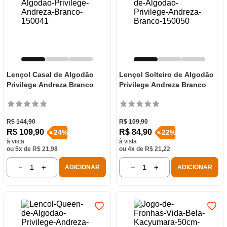
Lençol Casal de Algodão
Lençol Solteiro de Algodão
Privilege Andreza Branco
Privilege Andreza Branco
R$
144
,
90
R$
109
,
90
R$
109
,
90
R$
84
,
90
-
24
%
-
22
%
à vista
à vista
ou
5
x de
R$
21
,
98
ou
4
x de
R$
21
,
22
－
＋
－
＋
ADICIONAR
ADICIONAR