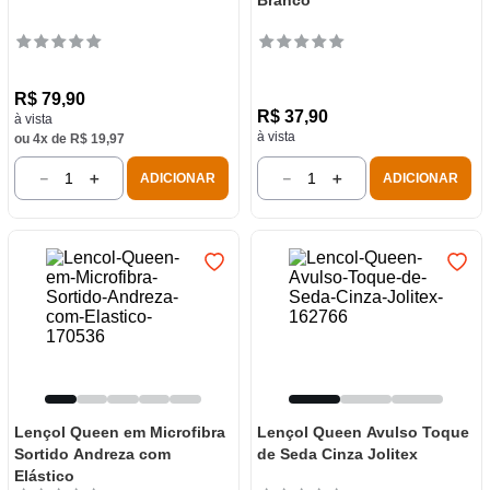
Branco
R$
79
,
90
R$
37
,
90
à vista
à vista
ou
4
x de
R$
19
,
97
－
＋
－
＋
ADICIONAR
ADICIONAR
Lençol Queen em Microfibra
Lençol Queen Avulso Toque
Sortido Andreza com
de Seda Cinza Jolitex
Elástico