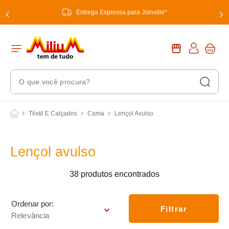
Entrega Expressa para Joinville*
O que você procura?
Termos Mais Buscados
Têxtil E Calçados
Cama
Lençol Avulso
1
º
chuveiro
2
º
tinta
Lençol avulso
3
º
torneira
38
produtos
4
º
garrafa térmica
5
º
banheiro
Ordenar por
Filtrar
Relevância
6
º
luminária