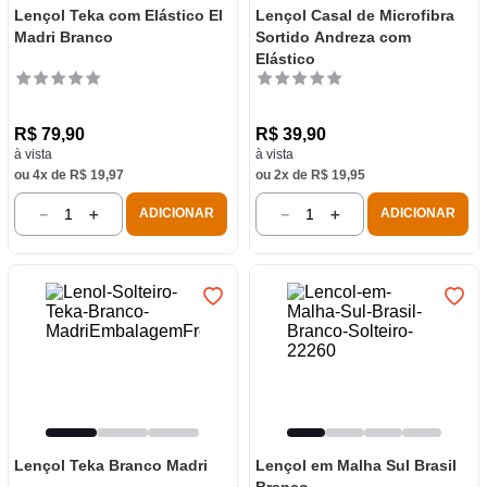
Lençol Teka com Elástico El
Lençol Casal de Microfibra
Madri Branco
Sortido Andreza com
Elástico
R$
79
,
90
R$
39
,
90
à vista
à vista
ou
4
x de
R$
19
,
97
ou
2
x de
R$
19
,
95
－
＋
－
＋
ADICIONAR
ADICIONAR
Lençol Teka Branco Madri
Lençol em Malha Sul Brasil