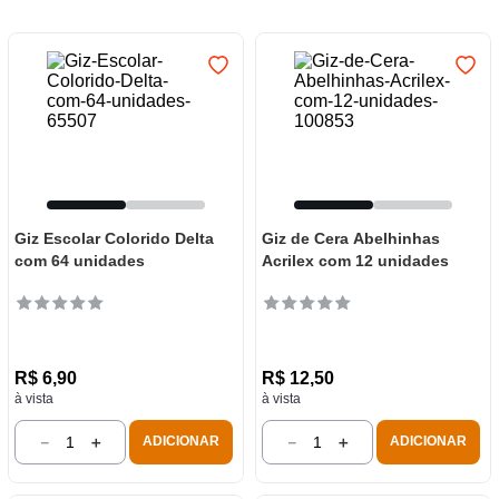
7
º
frigideira multiflon
8
º
panelas
9
º
varal
10
º
caneca
Giz Escolar Colorido Delta
Giz de Cera Abelhinhas
com 64 unidades
Acrilex com 12 unidades
R$
6
,
90
R$
12
,
50
à vista
à vista
－
＋
－
＋
ADICIONAR
ADICIONAR