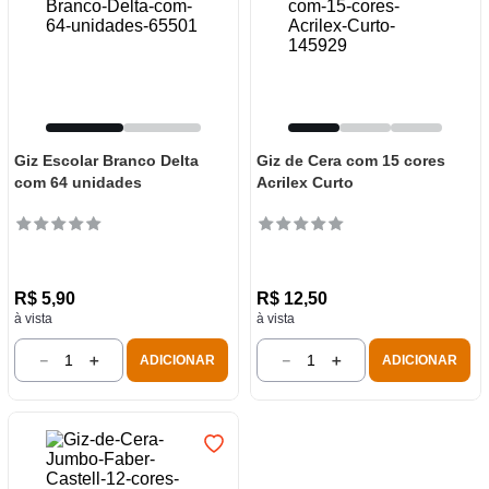
Giz Escolar Branco Delta
Giz de Cera com 15 cores
com 64 unidades
Acrilex Curto
R$
5
,
90
R$
12
,
50
à vista
à vista
－
＋
－
＋
ADICIONAR
ADICIONAR