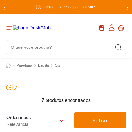
Entrega Expressa para Joinville*
O que você procura?
Termos Mais Buscados
Papelaria
Escrita
Giz
1
º
chuveiro
2
º
tinta
Giz
3
º
torneira
7
produtos
4
º
garrafa térmica
5
º
banheiro
Ordenar por
Filtrar
Relevância
6
º
luminária