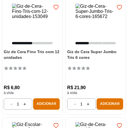
Giz de Cera Fino Tris com 12
Giz de Cera Super Jumbo
unidades
Tris 6 cores
R$
6
,
80
R$
21
,
90
à vista
à vista
－
＋
－
＋
ADICIONAR
ADICIONAR