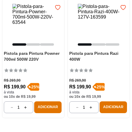
Pistola para Pintura Powner
Pistola para Pintura Razi
700ml 500W 220V
400W
R$
269
,
90
R$
269
,
90
R$
199
,
90
R$
199
,
90
-
25
%
-
25
%
à vista
à vista
ou
10
x de
R$
19
,
99
ou
10
x de
R$
19
,
99
－
＋
－
＋
ADICIONAR
ADICIONAR