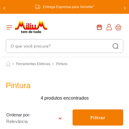
Entrega Expressa para Joinville*
O que você procura?
Termos Mais Buscados
Ferramentas Elétricas
Pintura
1
º
chuveiro
2
º
tinta
Pintura
3
º
torneira
4
produtos
4
º
garrafa térmica
5
º
banheiro
Ordenar por
Filtrar
Relevância
6
º
luminária