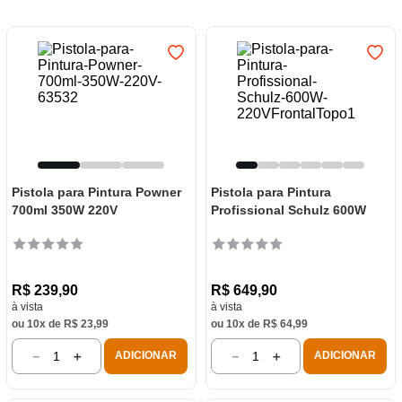
7
º
frigideira multiflon
8
º
panelas
9
º
varal
10
º
caneca
Pistola para Pintura Powner
Pistola para Pintura
700ml 350W 220V
Profissional Schulz 600W
R$
239
,
90
R$
649
,
90
à vista
à vista
ou
10
x de
R$
23
,
99
ou
10
x de
R$
64
,
99
－
＋
－
＋
ADICIONAR
ADICIONAR