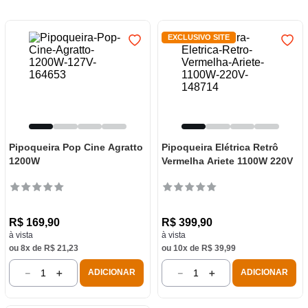
7
º
frigideira multiflon
8
º
panelas
EXCLUSIVO SITE
9
º
varal
10
º
caneca
Pipoqueira Pop Cine Agratto
Pipoqueira Elétrica Retrô
1200W
Vermelha Ariete 1100W 220V
R$
169
,
90
R$
399
,
90
à vista
à vista
ou
8
x de
R$
21
,
23
ou
10
x de
R$
39
,
99
－
＋
－
＋
ADICIONAR
ADICIONAR