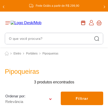
Frete Grátis a partir de R$ 299,90
O que você procura?
Termos Mais Buscados
Eletro
Portáteis
Pipoqueiras
1
º
chuveiro
2
º
tinta
Pipoqueiras
3
º
torneira
3
produtos
4
º
garrafa térmica
5
º
banheiro
Ordenar por
Filtrar
Relevância
6
º
luminária