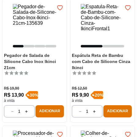
Pegador de Salada de
Espátula Reta de Bambu
Silicone Cabo Inox Ikinci
com Cabo de Silicone Cinza
21cm
Ikinci
R$
19
,
90
R$
12
,
50
R$
13
,
90
R$
9
,
90
-
30
%
-
20
%
à vista
à vista
－
＋
－
＋
ADICIONAR
ADICIONAR