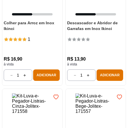
Colher para Arroz em Inox
Descascador e Abridor de
Ikinci
Garrafas em Inox Ikinci
1
R$
16
,
90
R$
13
,
90
à vista
à vista
－
＋
－
＋
ADICIONAR
ADICIONAR