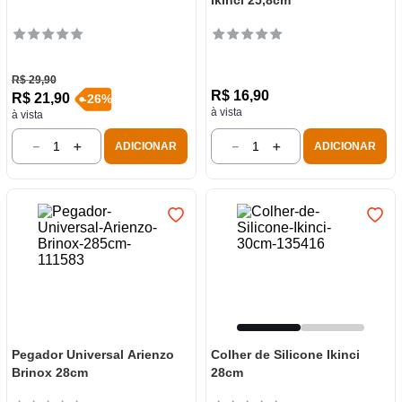
Ikinci 25,8cm
R$
29
,
90
R$
16
,
90
R$
21
,
90
-
26
%
à vista
à vista
－
＋
－
＋
ADICIONAR
ADICIONAR
Pegador Universal Arienzo
Colher de Silicone Ikinci
Brinox 28cm
28cm