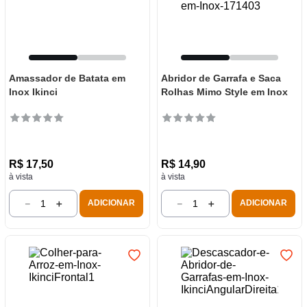
Amassador de Batata em
Abridor de Garrafa e Saca
Inox Ikinci
Rolhas Mimo Style em Inox
R$
17
,
50
R$
14
,
90
à vista
à vista
－
＋
－
＋
ADICIONAR
ADICIONAR