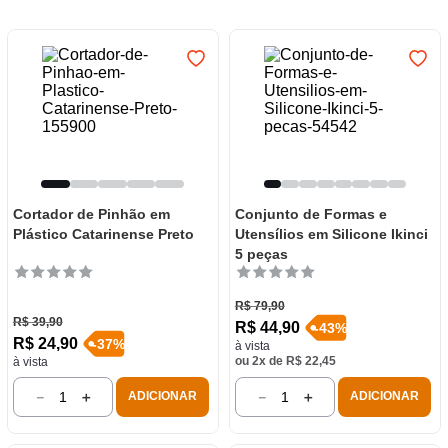
7
º
varal
8
º
panelas
9
º
caneca
10
º
lâmpada
Cortador de Pinhão em
Conjunto de Formas e
Plástico Catarinense Preto
Utensílios em Silicone Ikinci
5 peças
R$
79
,
90
R$
39
,
90
R$
44
,
90
-
43
%
R$
24
,
90
-
37
%
à vista
ou
2
x de
R$
22
,
45
à vista
－
＋
－
＋
ADICIONAR
ADICIONAR