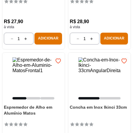
R$
27
,
90
R$
28
,
90
à vista
à vista
－
＋
－
＋
ADICIONAR
ADICIONAR
Espremedor de Alho em
Concha em Inox Ikinci 33cm
Alumínio Matos