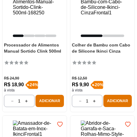
Processador de Alimentos
Colher de Bambu com Cabo
Manual Sortido Clink 500ml
de Silicone Ikinci Cinza
R$
24
,
90
R$
12
,
50
R$
18
,
90
R$
9
,
90
-
24
%
-
20
%
à vista
à vista
－
＋
－
＋
ADICIONAR
ADICIONAR