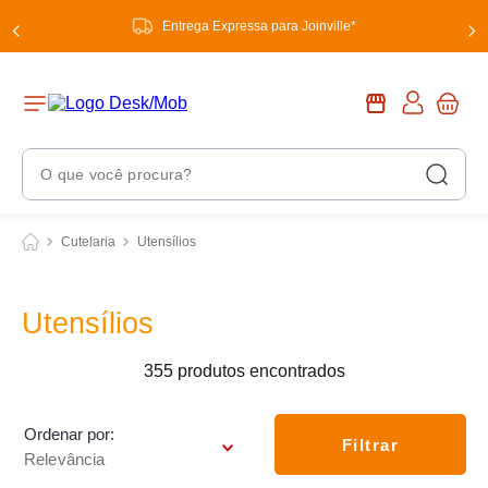
Entrega Expressa para Joinville*
O que você procura?
Termos Mais Buscados
Cutelaria
Utensílios
1
º
chuveiro
2
º
tinta
Utensílios
3
º
torneira
355
produtos
4
º
garrafa térmica
5
º
banheiro
Ordenar por
Filtrar
Relevância
6
º
luminária