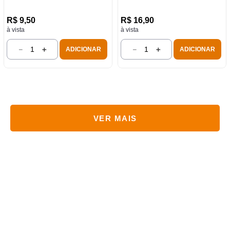
R$
9
,
50
R$
16
,
90
à vista
à vista
－
＋
－
＋
ADICIONAR
ADICIONAR