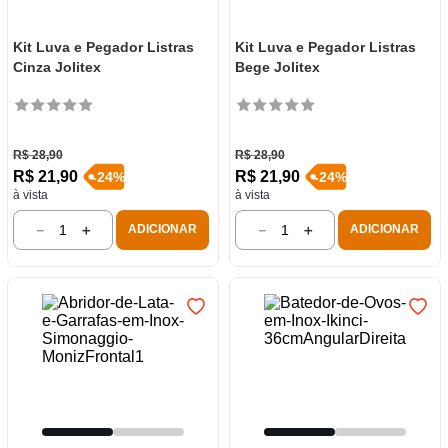
Kit Luva e Pegador Listras
Kit Luva e Pegador Listras
Cinza Jolitex
Bege Jolitex
R$
28
,
90
R$
28
,
90
R$
21
,
90
R$
21
,
90
-
24
%
-
24
%
à vista
à vista
－
＋
－
＋
ADICIONAR
ADICIONAR