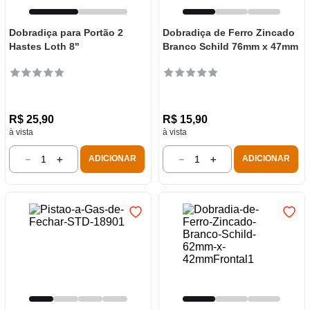
Dobradiça para Portão 2
Dobradiça de Ferro Zincado
Hastes Loth 8"
Branco Schild 76mm x 47mm
R$
25
,
90
R$
15
,
90
à vista
à vista
－
＋
－
＋
ADICIONAR
ADICIONAR