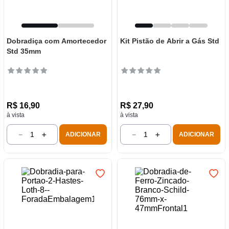
Dobradiça com Amortecedor
Kit Pistão de Abrir a Gás Std
Std 35mm
R$
16
,
90
R$
27
,
90
à vista
à vista
－
＋
－
＋
ADICIONAR
ADICIONAR