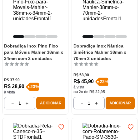
Dobradiça Inox Pino Fixo
Dobradiça Inox Náutica
para Móveis Mahler 38mm x
Simétrica Mahler 38mm x
34mm com 2 unidades
70mm 2 unidades
R$
58
,
90
R$
37
,
90
R$
45
,
90
-
22
%
R$
28
,
90
-
23
%
à vista
ou
2
x de
R$
22
,
95
à vista
－
＋
－
＋
ADICIONAR
ADICIONAR