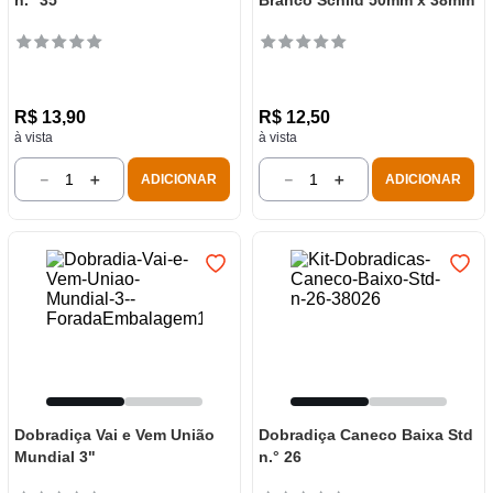
n.° 35
Branco Schild 50mm x 38mm
R$
13
,
90
R$
12
,
50
à vista
à vista
－
＋
－
＋
ADICIONAR
ADICIONAR
Dobradiça Vai e Vem União
Dobradiça Caneco Baixa Std
Mundial 3"
n.° 26