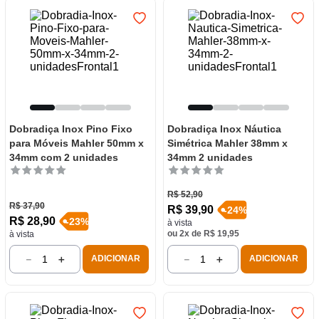
Dobradiça Inox Pino Fixo
Dobradiça Inox Náutica
para Móveis Mahler 50mm x
Simétrica Mahler 38mm x
34mm com 2 unidades
34mm 2 unidades
R$
52
,
90
R$
37
,
90
R$
39
,
90
-
24
%
R$
28
,
90
-
23
%
à vista
ou
2
x de
R$
19
,
95
à vista
－
＋
－
＋
ADICIONAR
ADICIONAR