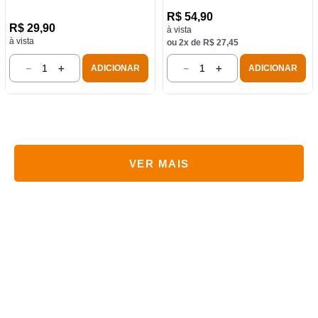
R$
54
,
90
R$
29
,
90
à vista
à vista
ou
2
x de
R$
27
,
45
－
＋
－
＋
ADICIONAR
ADICIONAR