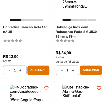
Dobradiça Caneco Reta Std
Dobradiça Inox com
n.º 35
Rolamento Pado SM 3530
76mm x 89mm
R$
84
,
90
R$
13
,
90
à vista
à vista
ou
4
x de
R$
21
,
22
－
＋
－
＋
ADICIONAR
ADICIONAR