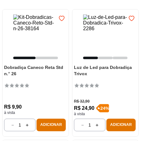
7
º
frigideira multiflon
8
º
panelas
9
º
varal
10
º
caneca
Dobradiça Caneco Reta Std
Luz de Led para Dobradiça
n.° 26
Trivox
R$
32
,
90
R$
9
,
90
R$
24
,
90
-
24
%
à vista
à vista
－
＋
－
＋
ADICIONAR
ADICIONAR