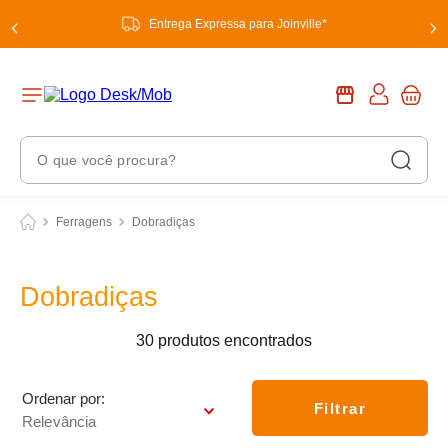
Entrega Expressa para Joinville*
O que você procura?
Termos Mais Buscados
Ferragens
Dobradiças
1
º
chuveiro
2
º
tinta
Dobradiças
3
º
torneira
30
produtos
4
º
garrafa térmica
5
º
banheiro
Ordenar por
Filtrar
Relevância
6
º
luminária