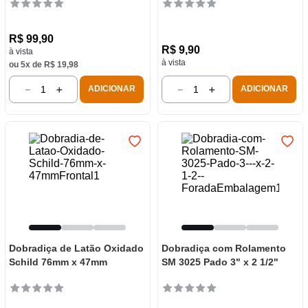
R$
99
,
90
R$
9
,
90
à vista
à vista
ou
5
x de
R$
19
,
98
－
＋
－
＋
ADICIONAR
ADICIONAR
Dobradiça de Latão Oxidado
Dobradiça com Rolamento
Schild 76mm x 47mm
SM 3025 Pado 3" x 2 1/2"