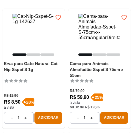
7
º
varal
8
º
panelas
9
º
caneca
10
º
frigideira multiflon
Erva para Gato Natural Cat
Cama para Animais
Nip Sspet'S 1g
Almofadão Sspet'S 75cm x
55cm
R$
79
,
90
R$
11
,
90
R$
59
,
90
-
25
%
R$
8
,
50
-
28
%
à vista
ou
3
x de
R$
19
,
96
à vista
－
＋
－
＋
ADICIONAR
ADICIONAR