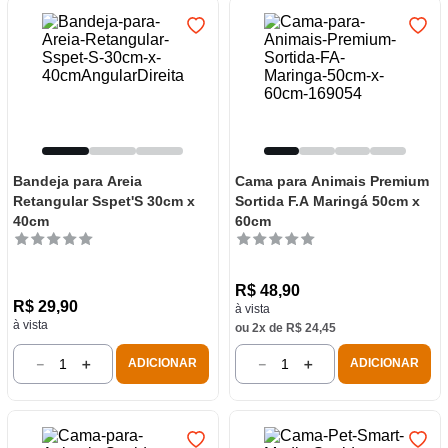
Bandeja para Areia
Cama para Animais Premium
Retangular Sspet'S 30cm x
Sortida F.A Maringá 50cm x
40cm
60cm
R$
48
,
90
R$
29
,
90
à vista
à vista
ou
2
x de
R$
24
,
45
－
＋
－
＋
ADICIONAR
ADICIONAR