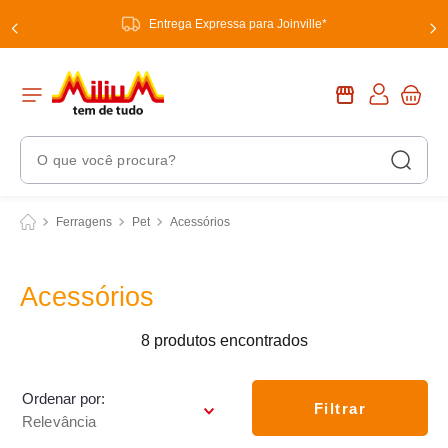
Entrega Expressa para Joinville*
O que você procura?
Termos Mais Buscados
Ferragens
Pet
Acessórios
1
º
chuveiro
2
º
tinta
Acessórios
3
º
torneira
8
produtos
4
º
garrafa térmica
5
º
banheiro
Ordenar por
Filtrar
Relevância
6
º
luminária