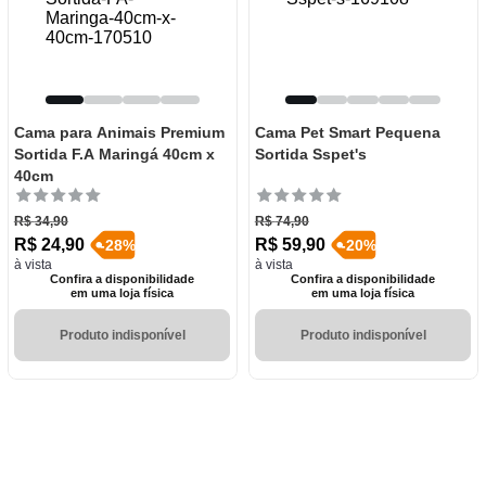
Cama para Animais Premium
Cama Pet Smart Pequena
Sortida F.A Maringá 40cm x
Sortida Sspet's
40cm
R$
34
,
90
R$
74
,
90
R$
24
,
90
R$
59
,
90
-
28
%
-
20
%
à vista
à vista
Confira a disponibilidade
Confira a disponibilidade
em uma loja física
em uma loja física
Produto indisponível
Produto indisponível