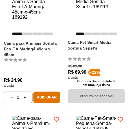
Cama Pet Smart Média
Cama para Animais Sortida
Sortida Sspet's
Eco F.A Maringá 45cm x
45cm
R$
89
,
90
R$
69
,
90
-
22
%
à vista
R$
24
,
90
Confira a disponibilidade
em uma loja física
à vista
Produto indisponível
－
＋
ADICIONAR