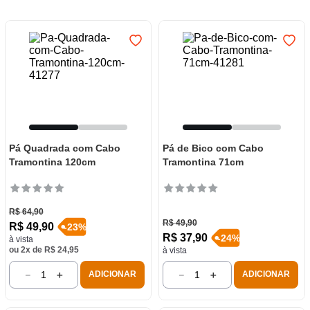
7
º
frigideira multiflon
8
º
panelas
9
º
varal
10
º
caneca
Pá Quadrada com Cabo
Pá de Bico com Cabo
Tramontina 120cm
Tramontina 71cm
R$
64
,
90
R$
49
,
90
R$
49
,
90
-
23
%
R$
37
,
90
-
24
%
à vista
ou
2
x de
R$
24
,
95
à vista
－
＋
－
＋
ADICIONAR
ADICIONAR