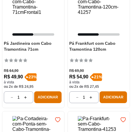
Pá Jardineira com Cabo
Pá Frankfurt com Cabo
Tramontina 71cm
Tramontina 120cm
R$
64
,
90
R$
69
,
90
R$
49
,
90
R$
54
,
90
-
23
%
-
21
%
à vista
à vista
ou
2
x de
R$
24
,
95
ou
2
x de
R$
27
,
45
－
＋
－
＋
ADICIONAR
ADICIONAR