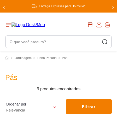
Entrega Expressa para Joinville*
O que você procura?
Termos Mais Buscados
Jardinagem
Linha Pesada
Pás
1
º
chuveiro
2
º
tinta
Pás
3
º
torneira
9
produtos
4
º
garrafa térmica
5
º
banheiro
Ordenar por
Filtrar
Relevância
6
º
luminária