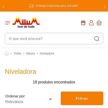
Entrega Expressa para Joinville*
O que você procura?
Termos Mais Buscados
Tintas
Massa
Niveladora
1
º
chuveiro
2
º
tinta
Niveladora
3
º
torneira
18
produtos
4
º
garrafa térmica
5
º
banheiro
Ordenar por
Filtrar
Relevância
6
º
luminária