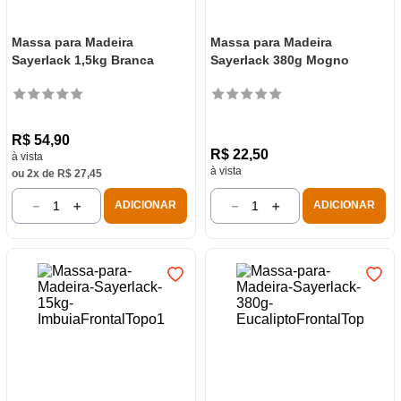
Massa para Madeira
Massa para Madeira
Sayerlack 1,5kg Branca
Sayerlack 380g Mogno
R$
54
,
90
R$
22
,
50
à vista
à vista
ou
2
x de
R$
27
,
45
－
＋
－
＋
ADICIONAR
ADICIONAR