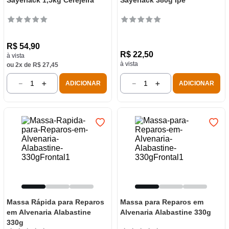
Sayerlack 1,5kg Cerejeira
Sayerlack 380g Ipê
R$
54
,
90
R$
22
,
50
à vista
à vista
ou
2
x de
R$
27
,
45
－
＋
－
＋
ADICIONAR
ADICIONAR
Massa Rápida para Reparos
Massa para Reparos em
em Alvenaria Alabastine
Alvenaria Alabastine 330g
330g