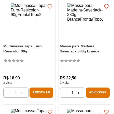
Multimassa Tapa Furo
Massa para Madeira
Resicolor 90g
Sayerlack 380g Branca
R$
18
,
90
R$
22
,
50
à vista
à vista
－
＋
－
＋
ADICIONAR
ADICIONAR