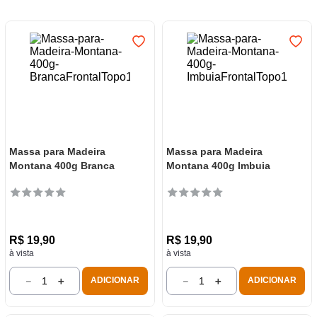
7
º
frigideira multiflon
8
º
panelas
9
º
varal
10
º
caneca
Massa para Madeira
Massa para Madeira
Montana 400g Branca
Montana 400g Imbuia
R$
19
,
90
R$
19
,
90
à vista
à vista
－
＋
－
＋
ADICIONAR
ADICIONAR