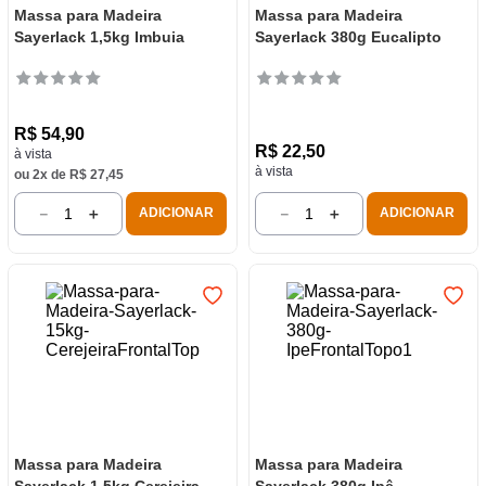
Massa para Madeira
Massa para Madeira
Sayerlack 1,5kg Imbuia
Sayerlack 380g Eucalipto
R$
54
,
90
R$
22
,
50
à vista
à vista
ou
2
x de
R$
27
,
45
－
＋
－
＋
ADICIONAR
ADICIONAR
Massa para Madeira
Massa para Madeira