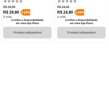
R$
39
,
90
R$
34
,
90
R$
29
,
90
R$
24
,
90
-
25
%
-
28
%
à vista
à vista
Confira a disponibilidade
Confira a disponibilidade
em uma loja física
em uma loja física
Produto indisponível
Produto indisponível