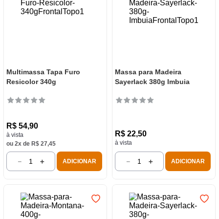
Multimassa Tapa Furo
Massa para Madeira
Resicolor 340g
Sayerlack 380g Imbuia
R$
54
,
90
R$
22
,
50
à vista
à vista
ou
2
x de
R$
27
,
45
－
＋
－
＋
ADICIONAR
ADICIONAR