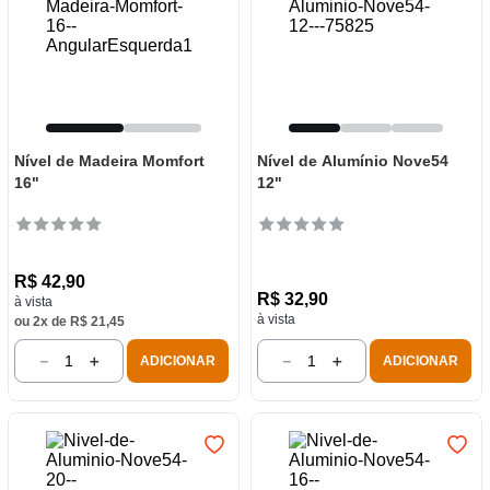
Nível de Madeira Momfort
Nível de Alumínio Nove54
16"
12"
R$
42
,
90
R$
32
,
90
à vista
à vista
ou
2
x de
R$
21
,
45
－
＋
－
＋
ADICIONAR
ADICIONAR