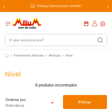
Entrega Expressa para Joinville*
O que você procura?
Termos Mais Buscados
Ferramentas Manuais
Medição
Nível
1
º
chuveiro
2
º
tinta
Nível
3
º
torneira
8
produtos
4
º
garrafa térmica
5
º
banheiro
Ordenar por
Filtrar
Relevância
6
º
luminária