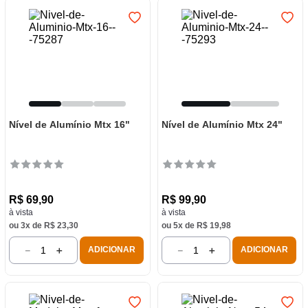
Nível de Alumínio Mtx 16"
Nível de Alumínio Mtx 24"
R$
69
,
90
R$
99
,
90
à vista
à vista
ou
3
x de
R$
23
,
30
ou
5
x de
R$
19
,
98
－
＋
－
＋
ADICIONAR
ADICIONAR