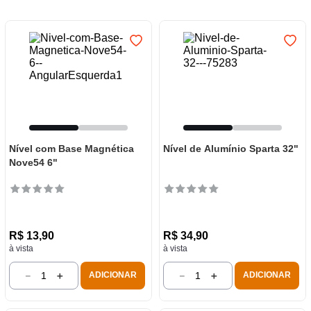
7
º
frigideira multiflon
8
º
panelas
9
º
varal
10
º
caneca
Nível com Base Magnética
Nível de Alumínio Sparta 32"
Nove54 6"
R$
13
,
90
R$
34
,
90
à vista
à vista
－
＋
－
＋
ADICIONAR
ADICIONAR