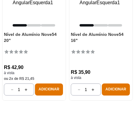
Nível de Alumínio Nove54
Nível de Alumínio Nove54
20"
16"
R$
42
,
90
R$
35
,
90
à vista
à vista
ou
2
x de
R$
21
,
45
－
＋
－
＋
ADICIONAR
ADICIONAR