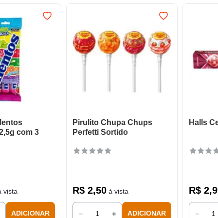
Mentos
Pirulito Chupa Chups
Halls C
2,5g com 3
Perfetti Sortido
R$
2
,
50
R$
2
,
9
 vista
à vista
＋
－
＋
－
ADICIONAR
ADICIONAR