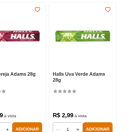
ereja Adams 28g
Halls Uva Verde Adams
28g
9
R$
2
,
99
à vista
à vista
＋
－
＋
ADICIONAR
ADICIONAR