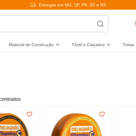
Entregas em MG, SP, PR, SC e RS
Material de Construção
Têxtil e Calçados
Tintas