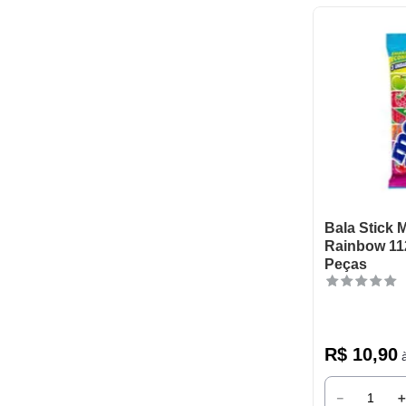
Bala Stick 
Rainbow 11
Peças
R$
10
,
90
à
－