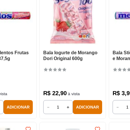
Mentos Frutas
Bala Iogurte de Morango
Bala St
37,5g
Dori Original 600g
e Moran
R$
22
,
90
R$
3
,
9
ista
à vista
＋
－
＋
－
ADICIONAR
ADICIONAR