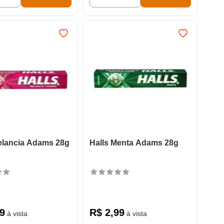
elancia Adams 28g
Halls Menta Adams 28g
9
R$
2
,
99
à vista
à vista