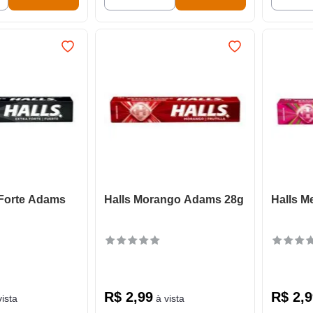
 Forte Adams
Halls Morango Adams 28g
Halls M
R$
2
,
99
R$
2
,
9
ista
à vista