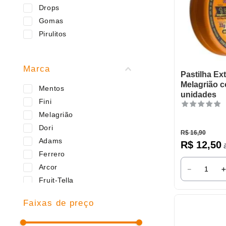
9
º
varal
Drops
10
º
caneca
Gomas
Pirulitos
Marca
Pastilha Ext
Melagrião 
Mentos
unidades
Fini
Melagrião
Dori
R$
16
,
90
Adams
R$
12
,
50
à
Ferrero
Arcor
－
Fruit-Tella
Florestal
Faixas de preço
Perfetti
Joice