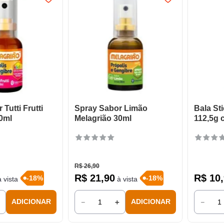
Tutti Frutti
Spray Sabor Limão
Bala St
0ml
Melagrião 30ml
112,5g 
R$
26
,
90
R$
21
,
90
R$
10
,
-
18
%
-
18
%
 vista
à vista
＋
－
＋
－
ADICIONAR
ADICIONAR