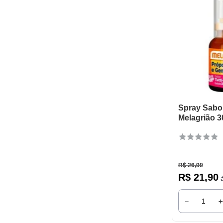
Spray Sabor 
Melagrião 3
R$
26
,
90
R$
21
,
90
à
－