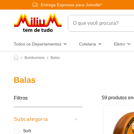
Entrega Expressa para Joinville*
O que você procura?
Termos Mais Buscados
Todos os Departamentos
Cutelaria
Eletro
1
º
chuveiro
Bomboniere
Balas
2
º
tinta
3
º
torneira
Balas
4
º
garrafa térmica
5
º
banheiro
Filtros
59
produtos
6
º
luminária
7
º
frigideira multiflon
Subcategoria
8
º
panelas
Soft