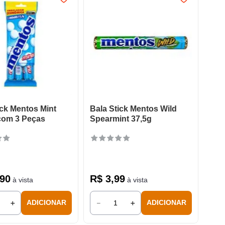
ick Mentos Mint
Bala Stick Mentos Wild
com 3 Peças
Spearmint 37,5g
90
R$
3
,
99
à vista
à vista
＋
－
＋
ADICIONAR
ADICIONAR