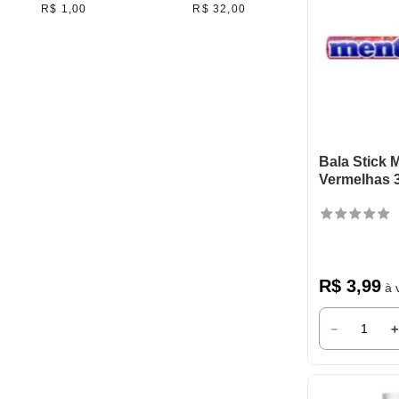
R$ 1,00
R$ 32,00
Garoto
Dipiloko
Dalva
Bubbaloo
Benevia
Bala Stick 
Vermelhas 
R$
3
,
99
à v
－