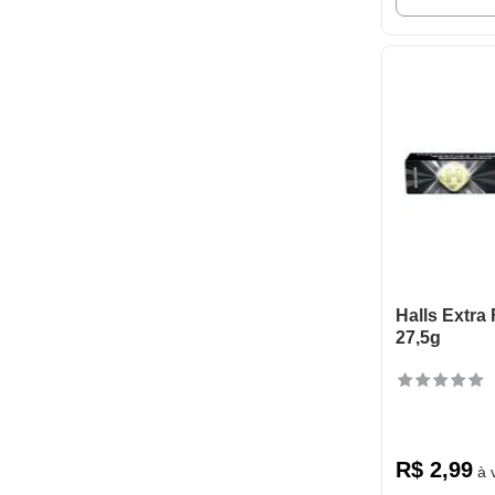
Halls Extra
27,5g
R$
2
,
99
à v