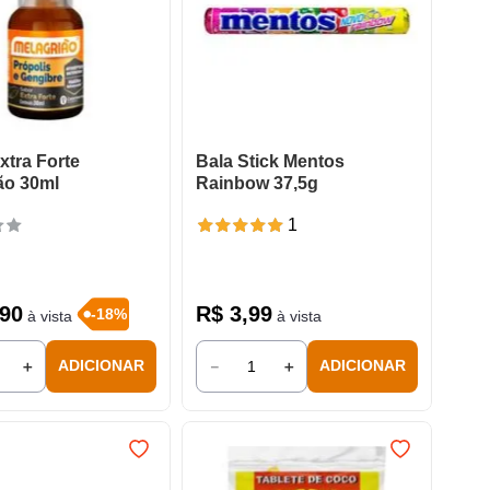
xtra Forte
Bala Stick Mentos
ão 30ml
Rainbow 37,5g
1
90
R$
3
,
99
-
18
%
à vista
à vista
＋
－
＋
ADICIONAR
ADICIONAR