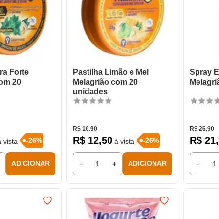
ra Forte
Pastilha Limão e Mel
Spray E
com 20
Melagrião com 20
Melagri
unidades
R$
16
,
90
R$
26
,
90
R$
12
,
50
R$
21
,
-
26
%
-
26
%
 vista
à vista
＋
－
＋
－
ADICIONAR
ADICIONAR