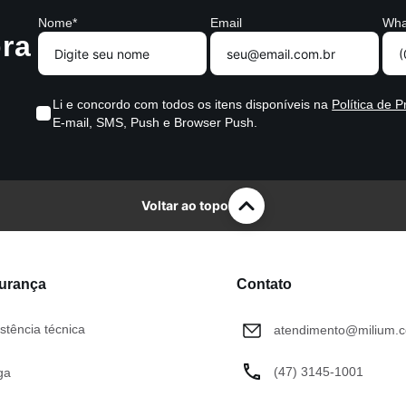
Nome*
Email
Wha
ra
Li e concordo com todos os itens disponíveis na
Política de P
E-mail, SMS, Push e Browser Push.
Voltar ao topo
gurança
Contato
stência técnica
atendimento@milium.c
(47) 3145-1001
ga