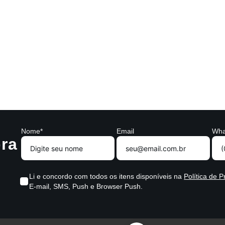
Nome*
Email
Wha
ra
Li e concordo com todos os itens disponíveis na
Política de P
E-mail, SMS, Push e Browser Push.