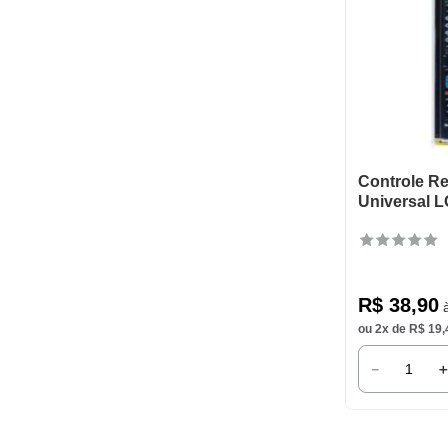
Controle R
Universal L
R$
38
,
90
à
ou
2
x de
R$
19
,
－