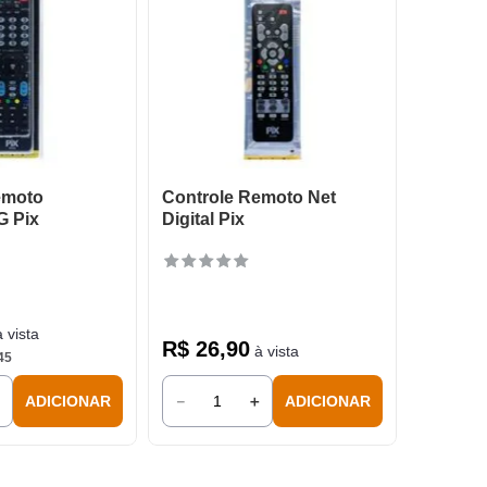
emoto
Controle Remoto Net
G Pix
Digital Pix
 vista
R$
26
,
90
à vista
45
＋
－
＋
ADICIONAR
ADICIONAR