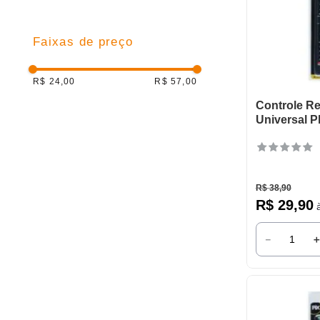
9
º
varal
10
º
caneca
Faixas de preço
R$ 24,00
R$ 57,00
Controle R
Universal Ph
R$
38
,
90
R$
29
,
90
à
－