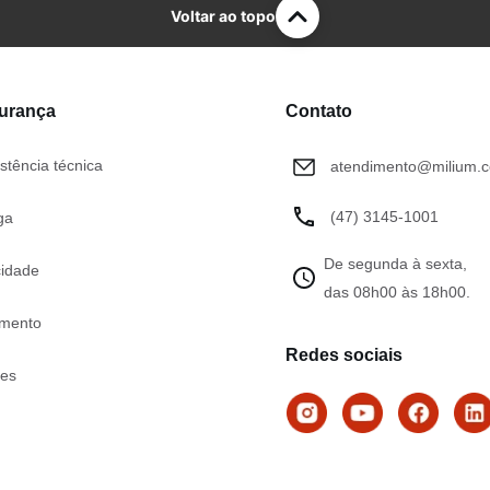
Voltar ao topo
gurança
Contato
stência técnica
atendimento@milium.c
(47) 3145-1001
ga
De segunda à sexta,
cidade
das 08h00 às 18h00.
mento
Redes sociais
tes