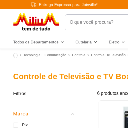
Entrega Expressa para Joinville*
O que você procura?
Termos Mais Buscados
Todos os Departamentos
Cutelaria
Eletro
1
º
chuveiro
Tecnologia E Comunicação
Controle
Controle De Televisão 
2
º
tinta
3
º
torneira
Controle de Televisão e TV Bo
4
º
garrafa térmica
5
º
banheiro
Filtros
6
produtos
6
º
luminária
7
º
frigideira multiflon
Marca
8
º
panelas
Pix