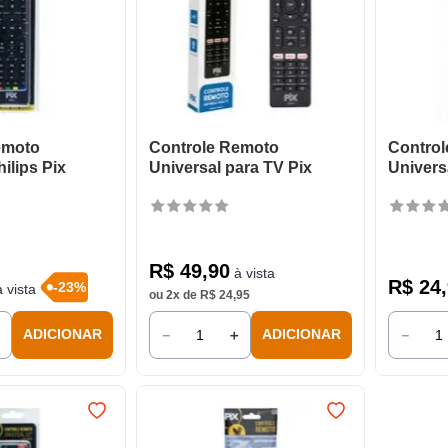
emoto
Controle Remoto
Contro
ilips Pix
Universal para TV Pix
Univers
R$
49
,
90
à vista
R$
24
,
-
23
%
 vista
ou
2
x de
R$
24
,
95
＋
－
＋
－
ADICIONAR
ADICIONAR