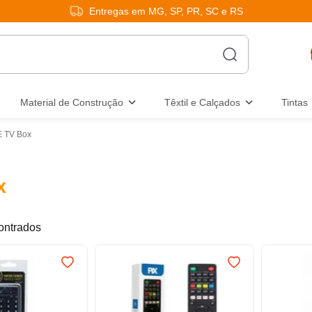
Entregas em MG, SP, PR, SC e RS
Material de Construção
Têxtil e Calçados
Tintas
E TV Box
x