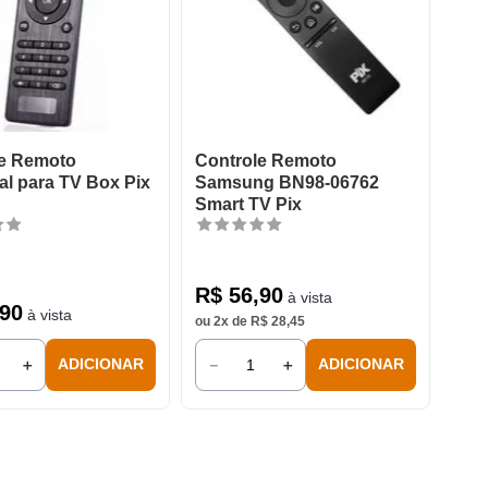
le Remoto
Controle Remoto
al para TV Box Pix
Samsung BN98-06762
Smart TV Pix
R$
56
,
90
à vista
90
à vista
ou
2
x de
R$
28
,
45
＋
－
＋
ADICIONAR
ADICIONAR