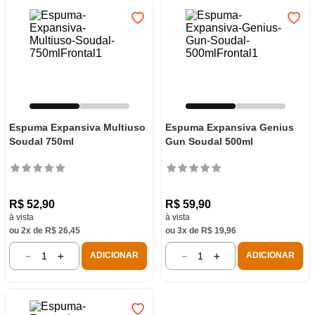
Espuma Expansiva Multiuso
Espuma Expansiva Genius
Soudal 750ml
Gun Soudal 500ml
R$
52
,
90
R$
59
,
90
à vista
à vista
ou
2
x de
R$
26
,
45
ou
3
x de
R$
19
,
96
－
＋
－
＋
ADICIONAR
ADICIONAR