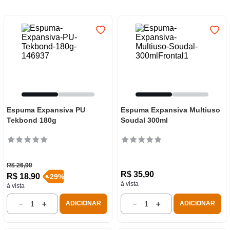
7
º
frigideira multiflon
8
º
panelas
9
º
varal
10
º
caneca
Espuma Expansiva PU
Espuma Expansiva Multiuso
Tekbond 180g
Soudal 300ml
R$
26
,
90
R$
35
,
90
R$
18
,
90
-
29
%
à vista
à vista
－
＋
－
＋
ADICIONAR
ADICIONAR