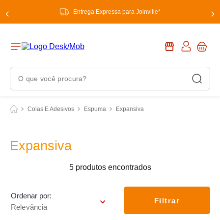
Entrega Expressa para Joinville*
O que você procura?
Termos Mais Buscados
Colas E Adesivos
Espuma
Expansiva
1
º
chuveiro
2
º
tinta
Expansiva
3
º
torneira
5
produtos
4
º
garrafa térmica
5
º
banheiro
Ordenar por
Filtrar
Relevância
6
º
luminária