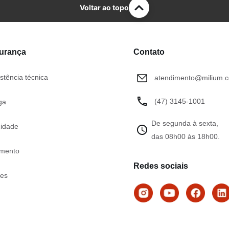
Voltar ao topo
gurança
Contato
stência técnica
atendimento@milium.c
(47) 3145-1001
ga
De segunda à sexta,
cidade
das 08h00 às 18h00.
mento
Redes sociais
tes