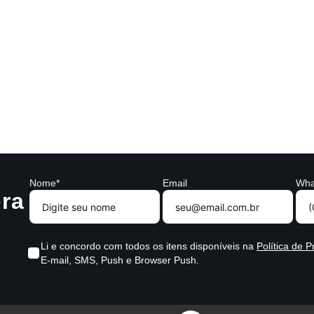
Nome*
Email
Wha
ra
Li e concordo com todos os itens disponíveis na
Política de P
E-mail, SMS, Push e Browser Push.