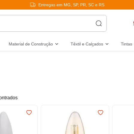
Entregas em MG, SP, PR, SC e RS
Material de Construção
Têxtil e Calçados
Tintas