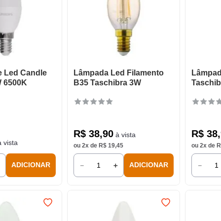
 Led Candle
Lâmpada Led Filamento
Lâmpad
W 6500K
B35 Taschibra 3W
Taschi
R$
38
,
90
R$
38
,
à vista
 vista
ou
2
x de
R$
19
,
45
ou
2
x de
R
＋
－
＋
－
ADICIONAR
ADICIONAR