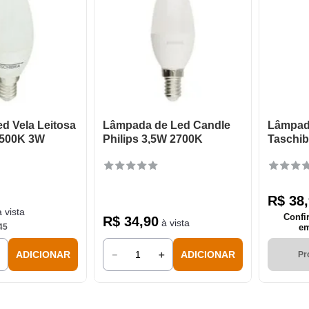
d Vela Leitosa
Lâmpada de Led Candle
Lâmpada
6500K 3W
Philips 3,5W 2700K
Taschi
R$
38
,
 vista
Confi
R$
34
,
90
à vista
45
em
＋
－
＋
ADICIONAR
ADICIONAR
Pr