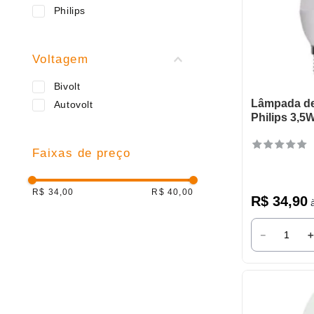
9
º
caneca
Philips
10
º
frigideira multiflon
Voltagem
Bivolt
Lâmpada de
Autovolt
Philips 3,5
Faixas de preço
R$ 34,00
R$ 40,00
R$
34
,
90
à
－