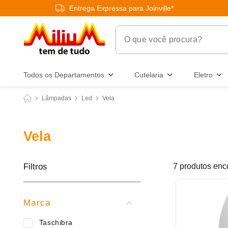
Entrega Expressa para Joinville*
O que você procura?
Termos Mais Buscados
Todos os Departamentos
Cutelaria
Eletro
1
º
chuveiro
Lâmpadas
Led
Vela
2
º
tinta
3
º
torneira
Vela
4
º
garrafa térmica
5
º
banheiro
Filtros
7
produtos
6
º
luminária
7
º
varal
Marca
8
º
panelas
Taschibra