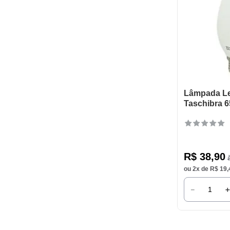
Lâmpada Le
Taschibra 
R$
38
,
90
à
ou
2
x de
R$
19
,
－