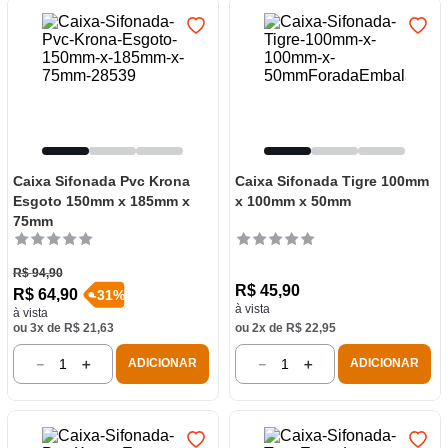
Caixa Sifonada Pvc Krona
Caixa Sifonada Tigre 100mm
Esgoto 150mm x 185mm x
x 100mm x 50mm
75mm
R$
94
,
90
R$
45
,
90
R$
64
,
90
-
31
%
à vista
à vista
ou
3
x de
R$
21
,
63
ou
2
x de
R$
22
,
95
－
＋
－
＋
ADICIONAR
ADICIONAR