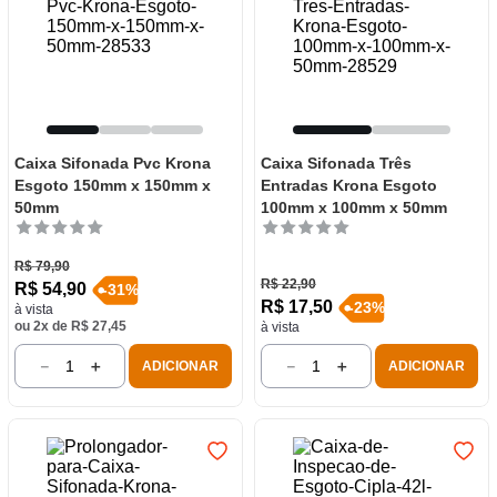
Caixa Sifonada Pvc Krona
Caixa Sifonada Três
Esgoto 150mm x 150mm x
Entradas Krona Esgoto
50mm
100mm x 100mm x 50mm
R$
79
,
90
R$
22
,
90
R$
54
,
90
-
31
%
R$
17
,
50
-
23
%
à vista
ou
2
x de
R$
27
,
45
à vista
－
＋
－
＋
ADICIONAR
ADICIONAR