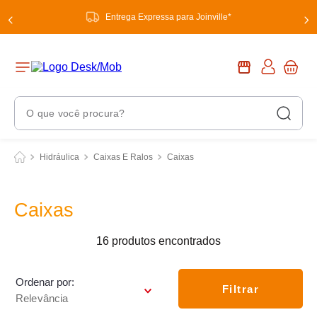
Entrega Expressa para Joinville*
O que você procura?
Termos Mais Buscados
Hidráulica
Caixas E Ralos
Caixas
1
º
chuveiro
2
º
tinta
Caixas
3
º
torneira
16
produtos
4
º
frigideira multiflon
5
º
garrafa térmica
Ordenar por
Filtrar
Relevância
6
º
banheiro