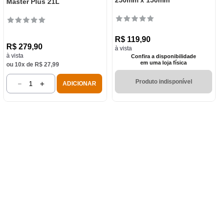
250mm x 150mm
Master Plus 21L
R$
119
,
90
R$
279
,
90
à vista
à vista
Confira a disponibilidade
em uma loja física
ou
10
x de
R$
27
,
99
Produto indisponível
－
＋
ADICIONAR