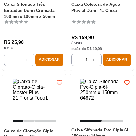
Caixa Sifonada Três
Caixa Coletora de Água
Entradas Durín Cromada
Pluvial Durín 7L Cinza
100mm x 100mm x 50mm
R$
159
,
90
R$
25
,
90
à vista
à vista
ou
8
x de
R$
19
,
98
－
＋
－
＋
ADICIONAR
ADICIONAR
Caixa Sifonada Pvc Cipla 6L
Caixa de Cloração Cipla