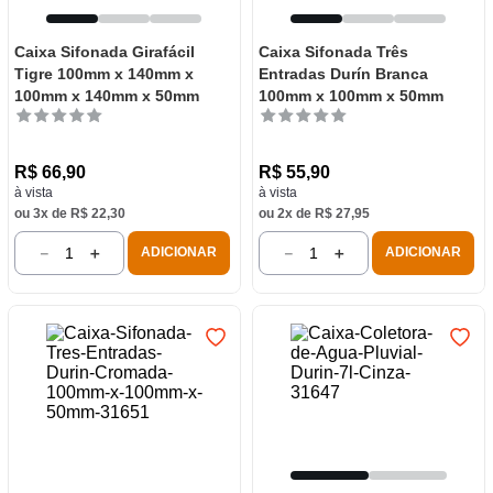
Caixa Sifonada Girafácil
Caixa Sifonada Três
Tigre 100mm x 140mm x
Entradas Durín Branca
100mm x 140mm x 50mm
100mm x 100mm x 50mm
R$
66
,
90
R$
55
,
90
à vista
à vista
ou
3
x de
R$
22
,
30
ou
2
x de
R$
27
,
95
－
＋
－
＋
ADICIONAR
ADICIONAR