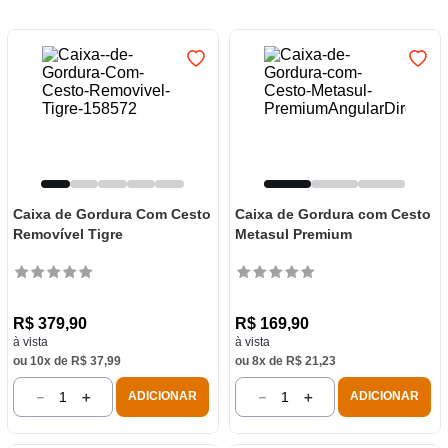
7
º
luminária
8
º
panelas
9
º
varal
10
º
caneca
Caixa de Gordura Com Cesto
Caixa de Gordura com Cesto
Removível Tigre
Metasul Premium
R$
379
,
90
R$
169
,
90
à vista
à vista
ou
10
x de
R$
37
,
99
ou
8
x de
R$
21
,
23
－
＋
－
＋
ADICIONAR
ADICIONAR