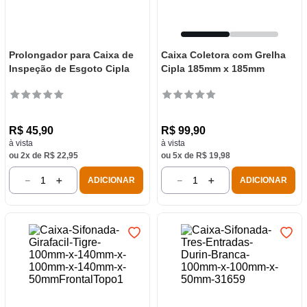
Prolongador para Caixa de
Caixa Coletora com Grelha
Inspeção de Esgoto Cipla
Cipla 185mm x 185mm
R$
45
,
90
R$
99
,
90
à vista
à vista
ou
2
x de
R$
22
,
95
ou
5
x de
R$
19
,
98
－
＋
－
＋
ADICIONAR
ADICIONAR