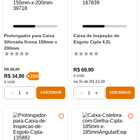
Prolongador para Caixa
Caixa de Inspeção de
Sifonada Krona 150mm x
Esgoto Cipla 4,2L
200mm
R$
45
,
90
R$
69
,
90
R$
34
,
90
à vista
-
23
%
ou
3
x de
R$
23
,
30
à vista
－
＋
－
＋
ADICIONAR
ADICIONAR