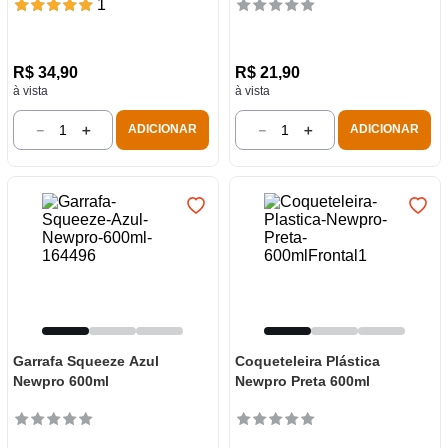
1
R$
34
,
90
R$
21
,
90
à vista
à vista
－
＋
－
＋
ADICIONAR
ADICIONAR
Garrafa Squeeze Azul
Coqueteleira Plástica
Newpro 600ml
Newpro Preta 600ml