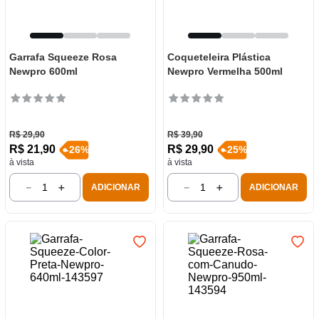
Garrafa Squeeze Rosa
Coqueteleira Plástica
Newpro 600ml
Newpro Vermelha 500ml
R$
29
,
90
R$
39
,
90
R$
21
,
90
R$
29
,
90
-
26
%
-
25
%
à vista
à vista
－
＋
－
＋
ADICIONAR
ADICIONAR