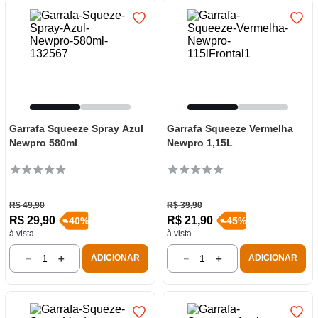
Garrafa Squeeze Spray Azul
Garrafa Squeeze Vermelha
Newpro 580ml
Newpro 1,15L
R$
49
,
90
R$
39
,
90
R$
29
,
90
R$
21
,
90
-
40
%
-
45
%
à vista
à vista
－
＋
－
＋
ADICIONAR
ADICIONAR