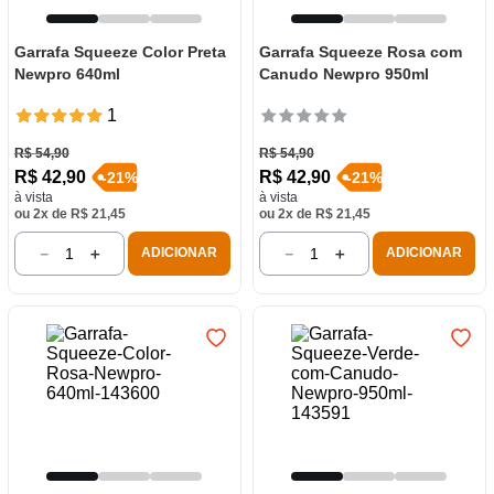
Garrafa Squeeze Color Preta
Garrafa Squeeze Rosa com
Newpro 640ml
Canudo Newpro 950ml
1
R$
54
,
90
R$
54
,
90
R$
42
,
90
R$
42
,
90
-
21
%
-
21
%
à vista
à vista
ou
2
x de
R$
21
,
45
ou
2
x de
R$
21
,
45
－
＋
－
＋
ADICIONAR
ADICIONAR