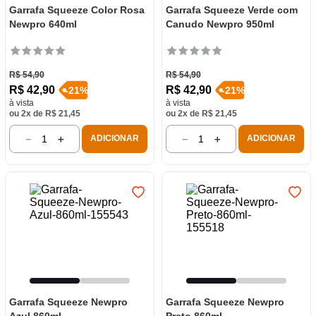
Garrafa Squeeze Color Rosa
Garrafa Squeeze Verde com
Newpro 640ml
Canudo Newpro 950ml
R$
54
,
90
R$
54
,
90
R$
42
,
90
R$
42
,
90
-
21
%
-
21
%
à vista
à vista
ou
2
x de
R$
21
,
45
ou
2
x de
R$
21
,
45
－
＋
－
＋
ADICIONAR
ADICIONAR
Garrafa Squeeze Newpro
Garrafa Squeeze Newpro