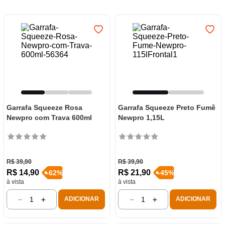
7
º
varal
8
º
panelas
9
º
caneca
10
º
frigideira multiflon
Garrafa Squeeze Rosa
Garrafa Squeeze Preto Fumê
Newpro com Trava 600ml
Newpro 1,15L
R$
39
,
90
R$
39
,
90
R$
14
,
90
R$
21
,
90
-
62
%
-
45
%
à vista
à vista
－
＋
－
＋
ADICIONAR
ADICIONAR