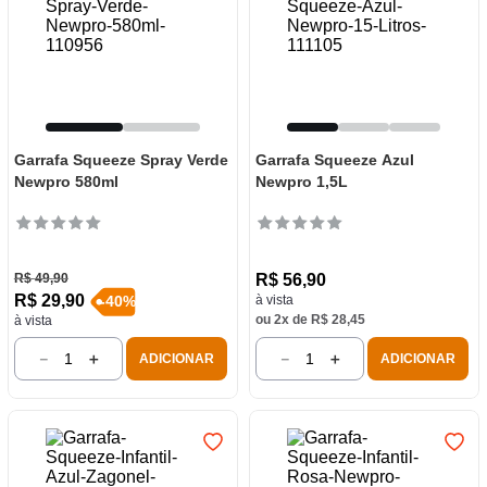
Garrafa Squeeze Spray Verde
Garrafa Squeeze Azul
Newpro 580ml
Newpro 1,5L
R$
49
,
90
R$
56
,
90
R$
29
,
90
à vista
-
40
%
ou
2
x de
R$
28
,
45
à vista
－
＋
－
＋
ADICIONAR
ADICIONAR