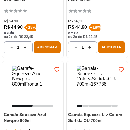
Azul 860ml
Preto 860ml
R$
54
,
90
R$
54
,
90
R$
44
,
90
R$
44
,
90
-
18
%
-
18
%
à vista
à vista
ou
2
x de
R$
22
,
45
ou
2
x de
R$
22
,
45
－
＋
－
＋
ADICIONAR
ADICIONAR
Garrafa Squeeze Azul
Garrafa Squeeze Liv Colors
Newpro 800ml
Sortida OU 700ml