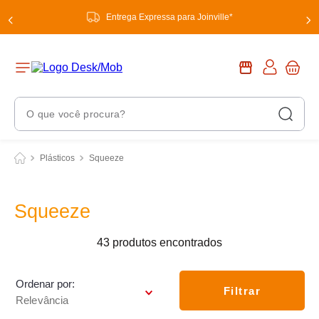
Entrega Expressa para Joinville*
O que você procura?
Termos Mais Buscados
Plásticos
Squeeze
1
º
chuveiro
2
º
tinta
Squeeze
3
º
torneira
43
produtos
4
º
garrafa térmica
5
º
banheiro
Ordenar por
Filtrar
Relevância
6
º
luminária