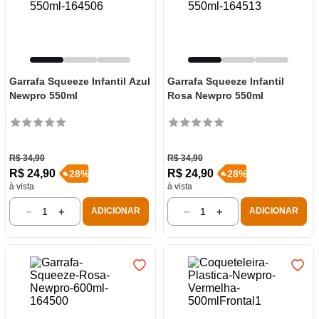
Garrafa Squeeze Infantil Azul
Garrafa Squeeze Infantil
Newpro 550ml
Rosa Newpro 550ml
R$
34
,
90
R$
34
,
90
R$
24
,
90
R$
24
,
90
-
28
%
-
28
%
à vista
à vista
－
＋
－
＋
ADICIONAR
ADICIONAR