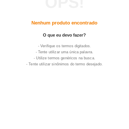
7
º
frigideira multiflon
8
º
panelas
Nenhum produto encontrado
9
º
varal
10
º
caneca
O que eu devo fazer?
Verifique os termos digitados.
Tente utilizar uma única palavra.
Utilize termos genéricos na busca.
Tente utilizar sinônimos do termo desejado.