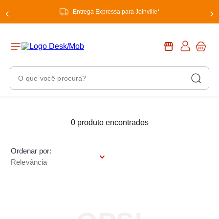
Entrega Expressa para Joinville*
O que você procura?
Termos Mais Buscados
1
º
0
produto
chuveiro
2
º
tinta
Ordenar por
3
º
torneira
Relevância
4
º
garrafa térmica
5
º
banheiro
6
º
luminária