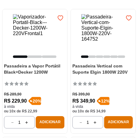
7
º
frigideira multiflon
8
º
panelas
9
º
varal
10
º
caneca
Passadeira a Vapor Portátil
Passadeira Vertical com
Black+Decker 1200W
Suporte Elgin 1800W 220V
R$
289
,
90
R$
399
,
90
R$
229
,
90
R$
349
,
90
-
20
%
-
12
%
à vista
à vista
ou
10
x de
R$
22
,
99
ou
10
x de
R$
34
,
99
－
＋
－
＋
ADICIONAR
ADICIONAR