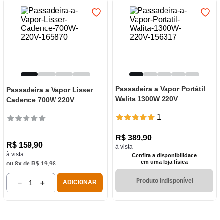
Passadeira a Vapor Portátil
Passadeira a Vapor Lisser
Walita 1300W 220V
Cadence 700W 220V
1
R$
389
,
90
R$
159
,
90
à vista
à vista
Confira a disponibilidade
em uma loja física
ou
8
x de
R$
19
,
98
Produto indisponível
－
＋
ADICIONAR