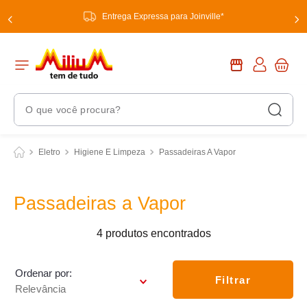
Entrega Expressa para Joinville*
O que você procura?
Termos Mais Buscados
Eletro
Higiene E Limpeza
Passadeiras A Vapor
1
º
chuveiro
2
º
tinta
Passadeiras a Vapor
3
º
torneira
4
produtos
4
º
garrafa térmica
5
º
banheiro
Ordenar por
Filtrar
Relevância
6
º
luminária